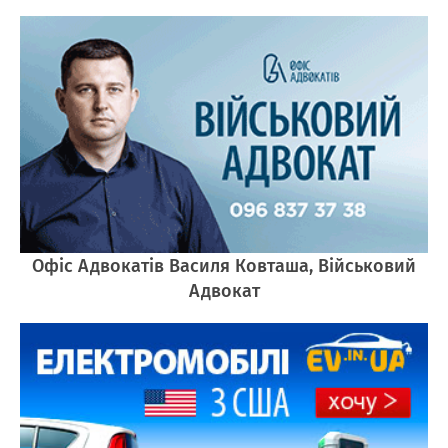
Офіс Адвокатів Василя Ковташа, Військовий
Адвокат