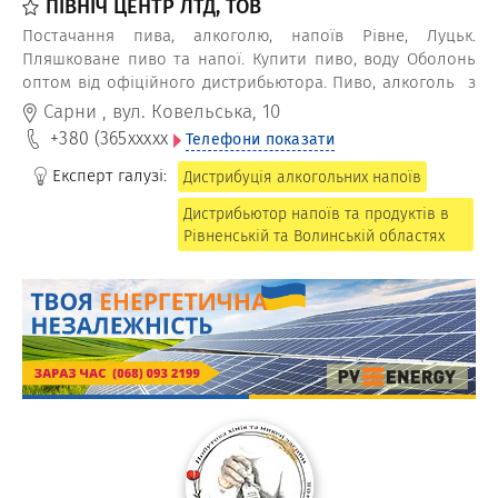
ПІВНІЧ ЦЕНТР ЛТД, ТОВ
Постачання пива, алкоголю, напоїв Рівне, Луцьк.
Пляшковане пиво та напої. Купити пиво, воду Оболонь
оптом від офіційного дистрибьютора. Пиво, алкоголь з
доставкою по Рівненський та Волинській області.
Сарни
,
вул. Ковельська, 10
Розливне обладнання для кафе, ресторанів.
+380 (365
xxxxx
Телефони показати
Обслуговування HoReCa.
Експерт галузі:
Дистрибуція алкогольних напоїв
Дистрибьютор напоїв та продуктів в
Рівненській та Волинській областях