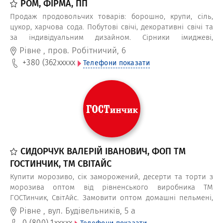
РОМ, ФІРМА, ПП
Продаж продовольчих товарів: борошно, крупи, сіль,
цукор, харчова сода. Побутові свічі, декоративні свічі та
за індивідуальним дизайном. Сірники імиджеві,
господарські, камінні та газові.
Рівне
,
пров. Робітничий, 6
+380 (362
xxxxx
Телефони показати
СИДОРЧУК ВАЛЕРІЙ ІВАНОВИЧ, ФОП ТМ
ГОСТИНЧИК, ТМ СВІТАЙС
Купити морозиво, сік заморожений, десерти та торти з
морозива оптом від рівненського виробника ТМ
ГОСТинчик, СвітАйс. Замовити оптом домашні пельмені,
вареники, котлети, піци та інші заморожені
Рівне
,
вул. Будівельників, 5 а
напівфабрикати від ТМ Ваш вибір, Майстерня смаку,
0 (800) 1
xxxxx