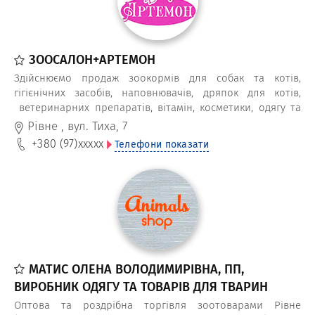
ЗООСАЛОН+АРТЕМОН
Здійснюємо продаж зоокормів для собак та котів,
гігієнічних засобів, наповнювачів, дряпок для котів,
ветеринарних препаратів, вітамін, косметики, одягу та
аксесуарів для тварин. А також – перетримка та салонний
Рівне
,
вул. Тиха, 7
догляд за котами та собаками.
+380 (97)
xxxxx
Телефони показати
МАТИС ОЛЕНА ВОЛОДИМИРІВНА, ПП,
ВИРОБНИК ОДЯГУ ТА ТОВАРІВ ДЛЯ ТВАРИН
Оптова та роздрібна торгівля зоотоварами Рівне