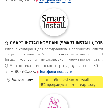
Телефони показати
ГОСТинчик.
СМАРТ ІНСТАЛ КОМПАНІ (SMART INSTALL), ТОВ
Вигідна співпраця для забудовників! Пропонуємо купити
енергоефективні та безпечні електричні панелі Smart
Install, корпус з високоякісної нержавіючої сталі.
Здійснюємо гуртовий продаж (а також і в роздріб)
Мартинівка Рівненського р-ну
,
вул. Лісова, 30
металокерамічних обігріть енергоощадне смарт
+380 (98)
xxxxx
Телефони показати
опалення на будинки, квартири, комеррційні площі за
вигідною ціною.
Експерт галузі:
Електрообігрівачі Smart Install з з
NFC-програмуванням зі смартфону