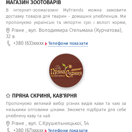
МАГАЗИН ЗООТОВАРІВ
В інтернет-зоомагазині MyFriends можна замовити
доставку товарів для тварин - домашніх улюбленців. Ми
пропонуємо українські та імпортні сухі і вологі корми,
засоби гігієни і догляду за собаками, котами, ласощі для
Рівне
,
вул. Володимира Стельмаха (Курчатова),
птахів і гризунів.
32 в
+380 (63)
xxxxx
Телефони показати
ПРЯНА СКРИНЯ, КАВ’ЯРНЯ
Пропонуємо великий вибір різних видів кави та чаю за
низькими оптовими цінами. Зможете підібрати для себе
улюблену каву та чай.
Рівне
,
вул. С.Крушельницької, 54
+380 (67)
xxxxx
Телефони показати