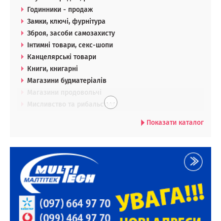
Годинники - продаж
Замки, ключі, фурнітура
Зброя, засоби самозахисту
Інтимні товари, секс-шопи
Канцелярські товари
Книги, книгарні
Магазини будматеріалів
Магазини продовольчі
. . .
Мисливство та рибальство
Показати каталог