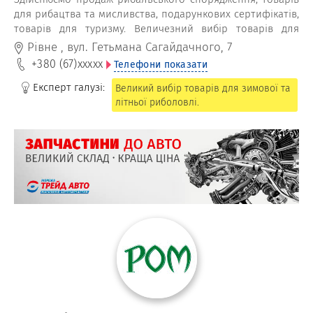
для рибацтва та мисливства, подарункових сертифікатів,
товарів для туризму. Величезний вибір товарів для
риболовлі — найкращий подарунок для рибалок: снасті,
Рівне
,
вул. Гетьмана Сагайдачного, 7
вудки, спінінги, приманки, надувні човни, палатки,
+380 (67)
xxxxx
Телефони показати
спецодяг, сумки-холодильники тощо. Мотори та надувні
човни, камери й ехолоти за вигідною ціною.
Експерт галузі:
Великий вибір товарів для зимової та
літньої риболовлі.