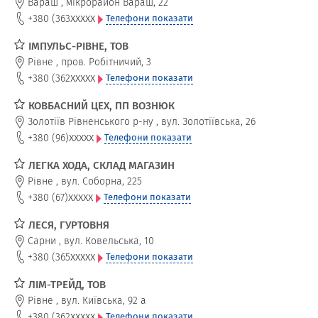
Вараш
,
мікрорайон Вараш, 22
xxxxx
+380 (363
Телефони показати
ІМПУЛЬС-РІВНЕ, ТОВ
Рівне
,
пров. Робітничий, 3
xxxxx
+380 (362
Телефони показати
КОВБАСНИЙ ЦЕХ, ПП ВОЗНЮК
Золотіїв Рівненського р-ну
,
вул. Золотіївська, 26
xxxxx
+380 (96)
Телефони показати
ЛЕГКА ХОДА, СКЛАД МАГАЗИН
Рівне
,
вул. Соборна, 225
xxxxx
+380 (67)
Телефони показати
ЛЕСЯ, ГУРТОВНЯ
Сарни
,
вул. Ковельська, 10
xxxxx
+380 (365
Телефони показати
ЛІМ-ТРЕЙД, ТОВ
Рівне
,
вул. Київська, 92 а
xxxxx
+380 (362
Телефони показати