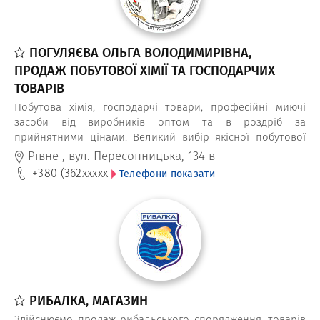
ПОГУЛЯЄВА ОЛЬГА ВОЛОДИМИРІВНА,
ПРОДАЖ ПОБУТОВОЇ ХІМІЇ ТА ГОСПОДАРЧИХ
ТОВАРІВ
Побутова хімія, господарчі товари, професійні миючі
засоби від виробників оптом та в роздріб за
прийнятними цінами. Великий вибір якісної побутової
хімії – надійний постачальник.
Рівне
,
вул. Пересопницька, 134 в
+380 (362
xxxxx
Телефони показати
РИБАЛКА, МАГАЗИН
Здійснюємо продаж рибальського спорядження, товарів