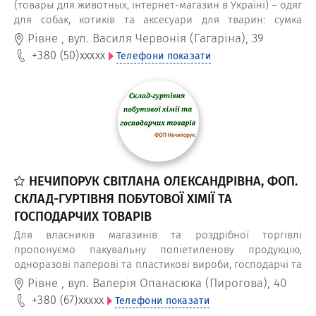
(товары для животных, інтернет-магазин в Україні) – одяг
для собак, котиків та аксесуари для тварин: сумка
переноска для котів, сумка-трансформер, будиночки,
Рівне
,
вул. Василя Червонія (Гагаріна), 39
будки для чотирилапих друзів, лежаки та диванчики,
+380 (50)
xxxxx
Телефони показати
гамаки та тунелі для хатніх любимчиків. Зоотовари для
домашніх тварин від ТМ "Матис", придбані в інтернет-
магазині "Animal Shop”, дозволить зробити прогулянку
комфортною, а перебування вдома — цікавим та
практичним. Індивідуальне пошиття одягу для тварин в
Рівному, під замовлення по Україні.
НЕЧИПОРУК СВІТЛАНА ОЛЕКСАНДРІВНА, ФОП.
СКЛАД-ГУРТІВНЯ ПОБУТОВОЇ ХІМІЇ ТА
ГОСПОДАРЧИХ ТОВАРІВ
Для власників магазинів та роздрібної торгівлі
пропонуємо пакувальну поліетиленову продукцію,
одноразові паперові та пластикові вироби, господарчі та
гігієнічні товари з доставкою до магазинів Рівного та
Рівне
,
вул. Валерія Опанасюка (Пирогова), 40
службами доставки по Україні.
+380 (67)
xxxxx
Телефони показати