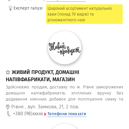
Експерт галузі:
Широкий асортимент натуральної
кави (понад 70 видів) та
різноманітного чаю
ЖИВИЙ ПРОДУКТ, ДОМАШНІ
НАПІВФАБРИКАТИ, МАГАЗИН
Здійснюємо продаж, доставку по м. Рівне заморожених
домашніх напівфабрикатів, зліплених вручну без
додавання хімічних добавок для поліпшення смаку та
збільшення терміну придатності за доступною ціною.
Рівне
,
вул. Замкова, 21, 2 пов.
+380 (98)
xxxxx
Телефони показати