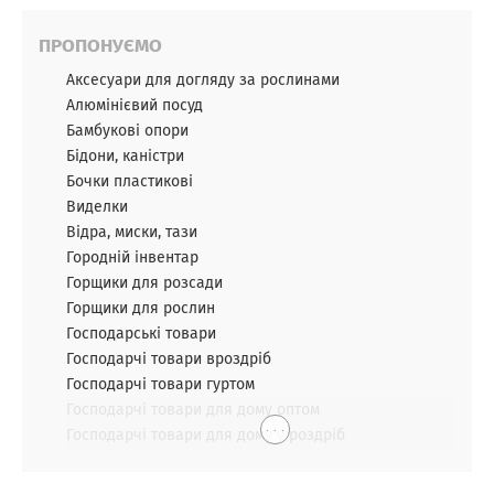
ПРОПОНУЄМО
Аксесуари для догляду за рослинами
Алюмінієвий посуд
Бамбукові опори
Бідони, каністри
Бочки пластикові
Виделки
Відра, миски, тази
Городній інвентар
Горщики для розсади
Горщики для рослин
Господарські товари
Господарчі товари вроздріб
Господарчі товари гуртом
Господарчі товари для дому оптом
. . .
Господарчі товари для дому у роздріб