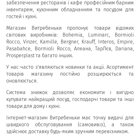
забезпечення ресторанів і кафе професійним барним
інвентарем, кухонним обладнанням та посудом для
гостей і кухні.
Магазин Витребеньки пропонує товари відомих
світових виробників: Bohemia, Luminarc, Bormioli
Rocco, Vinzer, Kamille, Bergner, Krauff, Interos, Empire,
Pasabahce, Bormioli Rocco, Алеана, ТарЛєв, Dariana,
Prosperplast та багато інших.
У нас часто з'являються новинки та акції. Асортимент
товарів магазину постійно розширюється та
оновлюється.
Система знижок дозволяє економити і вигідно
купувати найкращий посуд, господарчі товари та інші
товари для дому і кухні.
Інтернет-магазин Витребеньки має точку видачі для
швидкого обслуговування (самовивіз), а також
здійснює доставку будь-яким зручним перевізником.