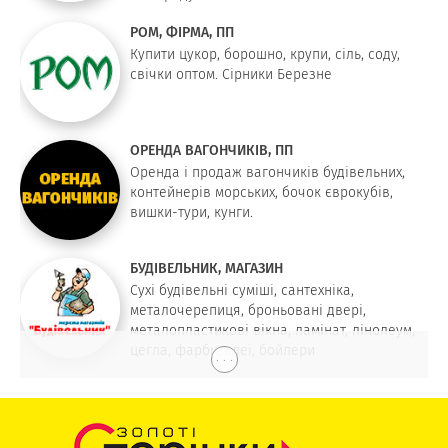
РОМ, ФІРМА, ПП
Купити цукор, борошно, крупи, сіль, соду,
свічки оптом. Сірники Березне
ОРЕНДА ВАГОНЧИКІВ, ПП
Оренда і продаж вагончиків будівельних,
контейнерів морських, бочок єврокубів,
вишки-тури, кунги.
БУДІВЕЛЬНИК, МАГАЗИН
Сухі будівельні суміші, сантехніка,
металочерепиця, броньовані двері,
металопластикові вікна, ламінат, лінолеум,
цегла, фарби, клеї, бойлери
. . .