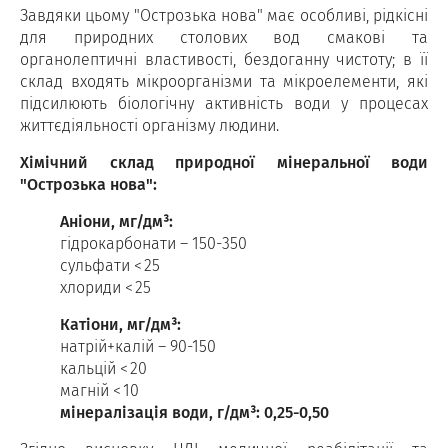
Завдяки цьому "Острозька нова" має особливі, рідкісні
для природних столових вод смакові та
органолептичні властивості, бездоганну чистоту; в її
склад входять мікроорганізми та мікроелементи, які
підсилюють біологічну активність води у процесах
життєдіяльності організму людини.
Хімічний склад природної мінеральної води
"Острозька нова":
Аніони, мг/дм³:
гідрокарбонати – 150-350
сульфати < 25
хлориди < 25
Катіони, мг/дм³:
натрій+калій – 90-150
кальцій < 20
магній < 10
мінералізація води, г/дм³: 0,25-0,50