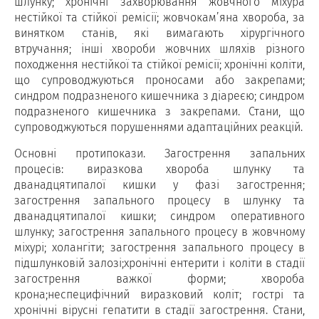
шлунку; хронічні захворювання жовчного міхура
нестійкої та стійкої ремісії; жовчокам’яна хвороба, за
винятком станів, які вимагають хірургічного
втручання; інші хвороби жовчних шляхів різного
походження нестійкої та стійкої ремісії; хронічні коліти,
що супроводжуються проносами або закрепами;
синдром подразненого кишечника з діареєю; синдром
подразненого кишечника з закрепами. Стани, що
супроводжуються порушеннями адаптаційних реакцій.
Основні протипокази. Загострення запальних
процесів: виразкова хвороба шлунку та
дванадцятипалої кишки у фазі загострення;
загострення запального процесу в шлунку та
дванадцятипалої кишки; синдром оперативного
шлунку; загострення запального процесу в жовчному
міхурі; холангіти; загострення запального процесу в
підшлунковій залозі;хронічні ентерити і коліти в стадії
загострення важкої форми; хвороба
крона;неспецифічний виразковий коліт; гострі та
хронічні вірусні гепатити в стадії загострення. Стани,