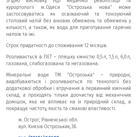
Згідно висновку НДІ медичної реабілітації та
курортології м. Одеси "Острозька нова" може
застосовуватись як освіжаючий та тонізуючий
столовий напій без вікових обмежень та обмежень у
кількості, а також, як вода для приготування гарячих
напоїв та їжі.
Строк придатності до споживання 12 місяців.
Розливається в ПЕТ – пляшку ємністю 0,5 л, 1,5 л, 6,0 л,
газована, слабогазована та негазована.
Мінеральні води ТМ "Острозька" – природні,
видобуваються і розливаються по технології без
додаткової обробки і втручання в первинний хімічний
склад, а проходять тільки доочистку від механічних
домішок, яка не впливає на їх природний склад, а
покращує чистоту, якість та смакові властивості.
м. Острог, Рівненської обл.
вул. Князів Острозьких, 36