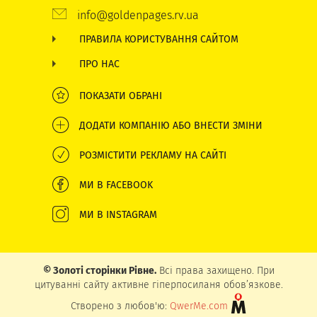
info@goldenpages.rv.ua
ПРАВИЛА КОРИСТУВАННЯ САЙТОМ
ПРО НАС
ПОКАЗАТИ ОБРАНІ
ДОДАТИ КОМПАНІЮ АБО ВНЕСТИ ЗМІНИ
РОЗМІСТИТИ РЕКЛАМУ НА САЙТІ
МИ В FACEBOOK
МИ В INSTAGRAM
© Золоті сторінки Рівне.
Всі права захищено. При
цитуванні сайту активне гіперпосиланя обов’язкове.
Створено з любов'ю:
QwerMe.com