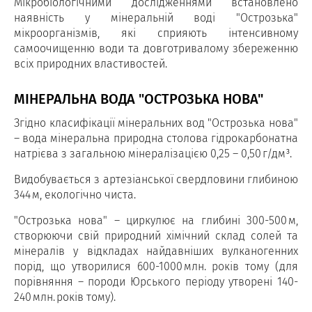
Мікробіологічними дослідженнями встановлено
наявність у мінеральній воді "Острозька"
мікроорганізмів, які сприяють інтенсивному
самоочищенню води та довготривалому збереженню
всіх природних властивостей.
МІНЕРАЛЬНА ВОДА "ОСТРОЗЬКА НОВА"
Згідно класифікації мінеральних вод "Острозька нова"
– вода мінеральна природна столова гідрокарбонатна
натрієва з загальною мінералізацією 0,25 – 0,50 г/дм³.
Видобувається з артезіанської свердловини глибиною
344 м, екологічно чиста.
"Острозька нова" – циркулює на глибині 300-500 м,
створюючи свій природний хімічний склад солей та
мінералів у відкладах найдавніших вулканогенних
порід, що утворилися 600-1000 млн. років тому (для
порівняння – породи Юрського періоду утворені 140-
240 млн. років тому).