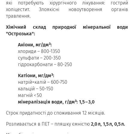
які потребують хірургічного лікування: гострий
холіцестит. Злоякісні новоутворення органів
травлення.
Хімічний склад природної мінеральної води
"Острозька":
Аніони, мг/дм³:
хлориди – 800-1350
сульфати – 200-350
гідрокарбонати – 80-250
Катіони, мг/дм³:
натрій+калій – 600-750
кальцій – 50-150
магній < 50
мінералізація води, г/дм³: 1,5
–
3,0
Строк придатності до споживання 12 місяців.
Розливається в ПЕТ – пляшку ємністю
2,0
л, 1,5
л, 0,5
л.