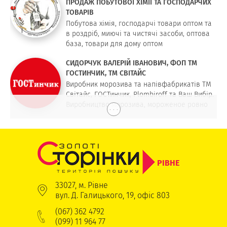
ПРОДАЖ ПОБУТОВОЇ ХІМІЇ ТА ГОСПОДАРЧИХ
ТОВАРІВ
Побутова хімія, господарчі товари оптом та
в роздріб, миючі та чистячі засоби, оптова
база, товари для дому оптом
СИДОРЧУК ВАЛЕРІЙ ІВАНОВИЧ, ФОП ТМ
ГОСТИНЧИК, ТМ СВІТАЙС
Виробник морозива та напівфабрикатів ТМ
Світайс, ГОСТинчик, Plombiroff та Ваш Вибір.
Виробництво морозива, мороженое ровно
. . .
РІВНЕ
33027, м. Рівне
вул. Д. Галицького, 19, офіс 803
(067) 362 4792
(099) 11 964 77