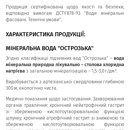
Продукція сертифікована щодо якості та безпеки,
відповідно вимогам ДСТУ 878-93 "Води мінеральні
фасовані. Технічні умови".
ХАРАКТЕРИСТИКА ПРОДУКЦІЇ:
МІНЕРАЛЬНА ВОДА "ОСТРОЗЬКА"
Згідно класифікації підземних вод "Острозька" –
вода
мінеральна природна лікувально – столова хлоридна
натрієва
з загальною мінералізацією – 1,5-3,0 г/дм³.
Видобувається з артезіанської свердловини глибиною
300 м, екологічно чиста.
Медичні показання щодо застосування. Захворювання
органів травлення: хронічний нейатрофічний гастрит
зі збереженою кислотоутворювальною функцією
шлунку; хронічний атрофічний гастрит зі зниженою та
збереженою кислотоутворювальною функцією