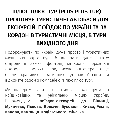
ПЛЮС ПЛЮС ТУР (PLUS PLUS TUR)
ПРОПОНУЄ ТУРИСТИЧНІ АВТОБУСИ ДЛЯ
ЕКСКУРСІЙ, ПОЇЗДОК ПО УКРАЇНІ ТА ЗА
КОРДОН В ТУРИСТИЧНІ МІСЦЯ, В ТУРИ
ВИХІДНОГО ДНЯ
Подорожувати по Україні дуже просто і туристичних
місць, які варто було б відвідати, дуже багато:
старовинні замки, фортеці, каньйони, термальні
джерела та величні гори, високогірні озера та ще
безліч красивих і затишних куточків України ви
відкриєте разом з компанією "Плюс плюс тур".
Ми підберемо для вас оптимальні маршрути по
найцікавіших та унікальних місцях України.
Рекомендуємо
поїздки-екскурсії до Вінниці,
Мукачево, Львова, Яремче, Буковеля, Києва, Умані,
Канева, Кам'янця-Подільського, Мінська.