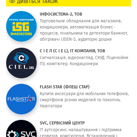
ДИВІТЬСЯ ТАКОЖ
ІНФОСИСТЕМА-2, ТОВ
Торговельне обладнання для магазинів,
кондиціонери, автоматизація бізнес-
процесів, лічильники та детектори банкнот,
обігрівачі UDEN-S, аудиторні дошки
С І Е Л (C I E L), IT КОМПАНІЯ, ТОВ
Сигналізація, відеонагляд, СКУД. Ліцензійне
ПЗ, комп'ютер. Кондиціонери.
FLASH STAR (ФЛЕШ СТАР)
Купити аксесуари для мобільних телефонів,
смартфонів різних моделей та поколінь.
Навігатори
SVC, СЕРВІСНИЙ ЦЕНТР
ІТ аутсорсинг, налаштування і підтримка
серверів, комп’ютерів. Встановлення і