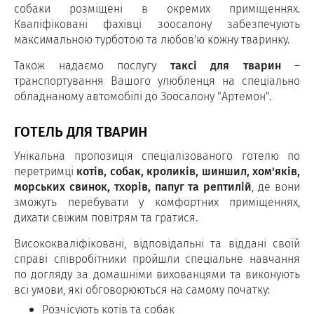
собаки розміщені в окремих приміщеннях.
Кваліфіковані фахівці зоосалону забезпечують
максимальною турботою та любов'ю кожну тваринку.
Також надаємо послугу
таксі для тварин
–
транспортування Вашого улюбленця на спеціально
обладнаному автомобілі до Зоосалону "Артемон".
ГОТЕЛЬ ДЛЯ ТВАРИН
Унікальна пропозиція спеціалізованого готелю по
перетримці
котів, собак, кроликів, шиншил, хом'яків,
морських свинок, тхорів, папуг та рептилій
, де вони
зможуть перебувати у комфортних приміщеннях,
дихати свіжим повітрям та гратися.
Висококваліфіковані, відповідальні та віддані своїй
справі співробітники пройшли спеціальне навчання
по догляду за домашніми вихованцями та виконують
всі умови, які обговорюються на самому початку:
Розчісують котів та собак