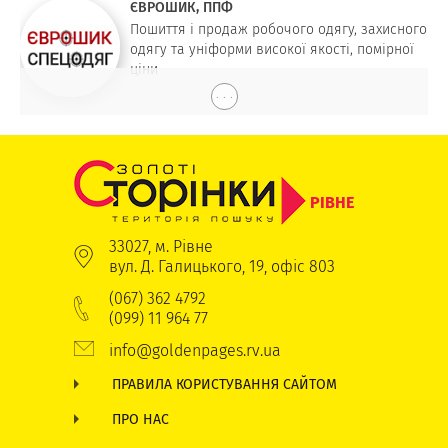
ЄВРОШИК, ППФ
Пошиття і продаж робочого одягу, захисного
одягу та уніформи високої якості, помірної
ціни
. . .
РІВНЕ
33027, м. Рівне
вул. Д. Галицького, 19, офіс 803
(067) 362 4792
(099) 11 964 77
info@goldenpages.rv.ua
ПРАВИЛА КОРИСТУВАННЯ САЙТОМ
ПРО НАС