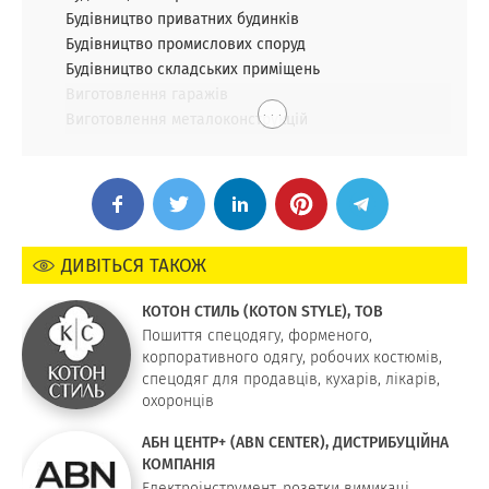
Будівництво приватних будинків
Будівництво промислових споруд
Будівництво складських приміщень
Виготовлення гаражів
. . .
Виготовлення металоконструкцій
ДИВІТЬСЯ ТАКОЖ
КОТОН СТИЛЬ (KOTON STYLE), ТОВ
Пошиття спецодягу, форменого,
корпоративного одягу, робочих костюмів,
спецодяг для продавців, кухарів, лікарів,
охоронців
АБН ЦЕНТР+ (ABN CENTER), ДИСТРИБУЦІЙНА
КОМПАНІЯ
Електроінструмент, розетки вимикачі,