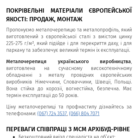
ПОКРІВЕЛЬНІ МАТЕРІАЛИ ЄВРОПЕЙСЬКОЇ
ЯКОСТІ: ПРОДАЖ, МОНТАЖ
Пропонуємо металочерепицю та металопрофіль, який
виготовлений з європейської сталі з вмістом цинку
225-275 г/м², який підійде і для перекриття даху, і для
паркану та забезпечує великий термін їх експлуатації.
Металочерепиця українського виробництва
,
виготовлена на сучасному високотехнічному
обладнанні з металу провідних європейських
виробників Німеччини, Словаччини, Швеції, Польщі.
Вона стійка до корозії, вогнестійка, безпечна. Має
термін експлуатації до 50 років.
Ціну металочерепиці та профнастилу дізнайтесь за
телефонами:
(067) 724 3537
,
(066) 804 7071
ПЕРЕВАГИ СПІВПРАЦІ З МСМ АРХІБУД-РІВНЕ
Безкоштовний виїзд спеціаліста на об’єкт;