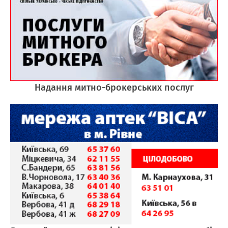
Надання митно-брокерських послуг