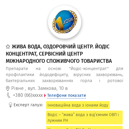
ЖИВА ВОДА, ОЗДОРОВЧИЙ ЦЕНТР. ЙОДІС
КОНЦЕНТРАТ, СЕРВІСНИЙ ЦЕНТР
МІЖНАРОДНОГО СПОЖИВЧОГО ТОВАРИСТВА
Препарати на основі "Йодіс-концентрат" для
профілактики йододефіциту, вірусних захворювань,
бактеріальних захворюваннях горла і ротової
порожнини, нестачі селену, для підтримання чоловічого і
Рівне
,
вул. Замкова, 10 в
жіночого здоров’я, підвищенню імунітету та обміну
+380 (66)
xxxxx
Телефони показати
речовин знайдете у сервісному центрі "Йодіс-
концентрат".
Експерт галузі:
Інноваційна вода з іонами йоду
Водіс – “жива” вода з від’ємним ОВП і
лужним РH