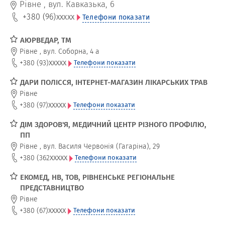
(голкорефлексотерапії) для поліпшення мікроциркуляції
Рівне
,
вул. Кавказька, 6
організму
+380 (96)
xxxxx
Телефони показати
АЮРВЕДАР, ТМ
Рівне
,
вул. Соборна, 4 а
xxxxx
+380 (93)
Телефони показати
ДАРИ ПОЛІССЯ, ІНТЕРНЕТ-МАГАЗИН ЛІКАРСЬКИХ ТРАВ
Рівне
xxxxx
+380 (97)
Телефони показати
ДІМ ЗДОРОВ'Я, МЕДИЧНИЙ ЦЕНТР РІЗНОГО ПРОФІЛЮ,
ПП
Рівне
,
вул. Василя Червонія (Гагаріна), 29
xxxxx
+380 (362
Телефони показати
ЕКОМЕД, НВ, ТОВ, РІВНЕНСЬКЕ РЕГІОНАЛЬНЕ
ПРЕДСТАВНИЦТВО
Рівне
xxxxx
+380 (67)
Телефони показати