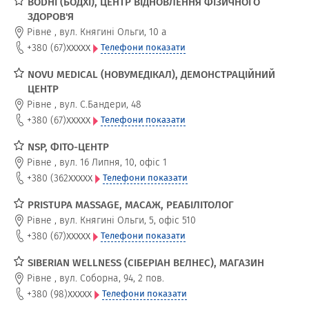
BODHI (БОДХІ), ЦЕНТР ВІДНОВЛЕННЯ ФІЗИЧНОГО
ЗДОРОВ'Я
Рівне
,
вул. Княгині Ольги, 10 а
xxxxx
+380 (67)
Телефони показати
NOVU MEDICAL (НОВУМЕДІКАЛ), ДЕМОНСТРАЦІЙНИЙ
ЦЕНТР
Рівне
,
вул. С.Бандери, 48
xxxxx
+380 (67)
Телефони показати
NSP, ФІТО-ЦЕНТР
Рівне
,
вул. 16 Липня, 10, офіс 1
xxxxx
+380 (362
Телефони показати
PRISTUPA MASSAGE, МАСАЖ, РЕАБІЛІТОЛОГ
Рівне
,
вул. Княгині Ольги, 5, офіс 510
xxxxx
+380 (67)
Телефони показати
SIBERIAN WELLNESS (СІБЕРІАН ВЕЛНЕС), МАГАЗИН
Рівне
,
вул. Соборна, 94, 2 пов.
xxxxx
+380 (98)
Телефони показати