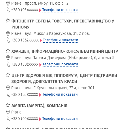
Рівне
,
просп. Миру, 11, офіс 12
xxxxx
+380 (93)
Телефони показати
ФІТОЦЕНТР ЄВГЕНА ТОВСТУХИ, ПРЕДСТАВНИЦТВО У
РІВНОМУ
Рівне
,
вул. Миколи Карнаухова, 31, 2 пов.
xxxxx
+380 (362
Телефони показати
ХУА-ШЕН, ІНФОРМАЦІЙНО-КОНСУЛЬТАТИВНИЙ ЦЕНТР
Рівне
,
вул. Тараса Давидюка (Набережна), 6, аптека 5
xxxxx
+380 (50)
Телефони показати
ЦЕНТР ЗДОРОВ'Я ВІД ГІППОКРАТА, ЦЕНТР ПІДТРИМКИ
ЗДОРОВ'Я, ДОВГОЛІТТЯ ТА КРАСИ
Рівне
,
вул. С.Крушельницької, 77 а, офіс 301
xxxxx
+380 (95)
Телефони показати
AMRITA (АМРІТА), КОМПАНІЯ
Рівне
xxxxx
+380 (99)
Телефони показати