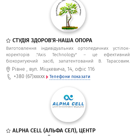
СТУДІЯ ЗДОРОВ’Я-НАША ОПОРА
Виготовлення індивідуальних ортопедичних устілок-
коректорів ."Axis Technology" – це ефективний
біокоригуючий засіб, запатентований В. Тарасовим.
Подіатричні устілки виготовляються на пнемо-установці
Рівне
,
вул. Міцкевича, 14, офіс 116
за принципом "стоматології" стопи.
+380 (67)
xxxxx
Телефони показати
ALPHA CELL (АЛЬФА СЕЛ), ЦЕНТР