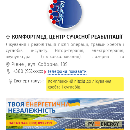
КОМФОРТМЕД, ЦЕНТР СУЧАСНОЇ РЕАБІЛІТАЦІЇ
Лікування і реабілітація після операції, травми хребта і
суглобів, інсульту. Нітор-терапія, електротерапія,
акупунктура (голковколювання), лазерна та
ультразвукова терапія, фізіотерапевт та масажист для
Рівне
,
вул. Соборна, 189
зняття болю, набряків, відновлення функцій хребта і
+380 (95)
xxxxx
Телефони показати
суглобів.
Експерт галузі:
Комплексний підхід до лікування
хребта і суглобів.