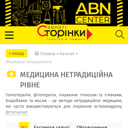
Головна
>
Каталог
>
Медицина нетрадиційна
МЕДИЦИНА НЕТРАДИЦІЙНА
РІВНЕ
Голкотерапія, фітотерапія, лікування гіпнозом та п'явками,
біодобавки та масаж - це методи нетрадиційної медицини,
які часто використовуються для лікування остеохондрозу,
сколіозу, артриту, радикуліту, підшлункової залози та
Детальніше
печінки, нервових розладів, лікування алкоголізму та
наркоманії. Альтернативну медицину або нетрадиційні
Усі
Експерти галузі
Обговорення