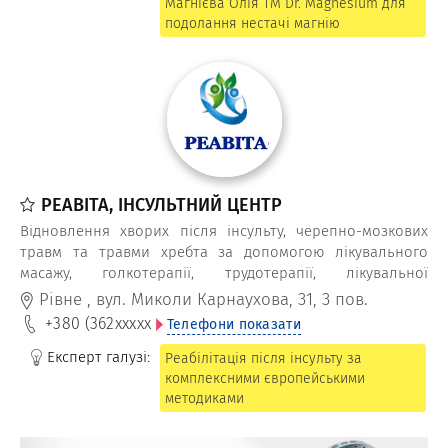
Магнієва Олія TM Dr. Magnesium для
подолання нестачі магнію
РЕАВІТА, ІНСУЛЬТНИЙ ЦЕНТР
Відновлення хворих після інсульту, черепно-мозкових
травм та травми хребта за допомогою лікувального
масажу, голкотерапії, трудотерапії, лікувальної
фізкультури, електростимуляції м'язів, логопеда-
Рівне
,
вул. Миколи Карнаухова, 31, 3 пов.
афазіолога та невропатолога.
+380 (362
xxxxx
Телефони показати
Експерт галузі:
Реабілітація після інсульту за
комплексними європейськими
методиками