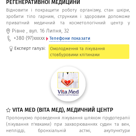
РЕГЕНЕРАТИВНОЇ МЕДИЦИНИ
Відновити і покращити роботу організму, стан шкіри,
зробити тіло гарним, струнким і здоровим допоможе
приватний медичний та косметологічний центр у
Рівному Alpha Cell (Альфа Сел)
Рівне
,
вул. 16 Липня, 32
+380 (97)
xxxxx
Телефони показати
Експерт галузі:
Омолодження та лікування
стовбуровими клітинами
VITA MED (ВІТА МЕД), МЕДИЧНИЙ ЦЕНТР
Пропонуємо проведення лікування шляхом гірудотерапії
(лікування п'явками) при захворюваннях судин та вен,
неплідді, бронхіальній астмі, акупунктури