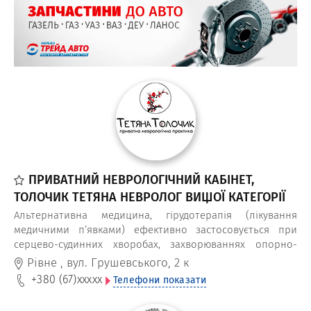
ПРИВАТНИЙ НЕВРОЛОГІЧНИЙ КАБІНЕТ,
ТОЛОЧИК ТЕТЯНА НЕВРОЛОГ ВИЩОЇ КАТЕГОРІЇ
Альтернативна медицина, гірудотерапія (лікування
медичними п’явками) ефективно застосовується при
серцево-судинних хворобах, захворюваннях опорно-
рухового апарату та більшості систем і органів людини
Рівне
,
вул. Грушевського, 2 к
+380 (67)
xxxxx
Телефони показати