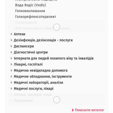
Вода Водіс (Vodis)
Голковколювання
Голкорефлексотерапевт
Голкотерапія
. . .
Для покращення обміну речовин
Аптеки
Дезінфекція, дезінсекція - послуги
Диспансери
Діагностичні центри
Інтернати для людей похилого віку та інвалідів
Лікарні, госпіталі
Медична невідкладна допомога
Медичне обладнання, інструменти
Медичні лабораторії, аналізи
Медичні послуги, лікарі
Оптика, окуляри, лінзи
. . .
Поліклініки
Показати каталог