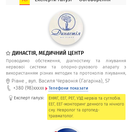
методи лікування використовують: лікар гомеопат,
рефлексотерапевт, біоенергетик, вертебролог,
аромотерапевт.
ДИНАСТІЯ, МЕДИЧНИЙ ЦЕНТР
Проводимо обстеження, діагностику та лікування
нервової системи та опорно-рухового апарату з
використанням різних методик та протоколів лікування,
в тому числі, проводимо лікувальні блокади
Рівне
,
вул. Василя Червонія (Гагаріна), 57
внутрішньосуглобові, паравертебральні, блокади
+380 (98)
xxxxx
Телефони показати
гіалуроновою кислотою, спортивна реабілітація тощо.
Експерт галузі:
ЕНМГ, ЕЕГ, РЕГ, УЗД нервів та суглобів.
ЕЕГ, ЕЕГ-моніторинг денного та нічного
сну. Невролог та ортопед-
травматолог.