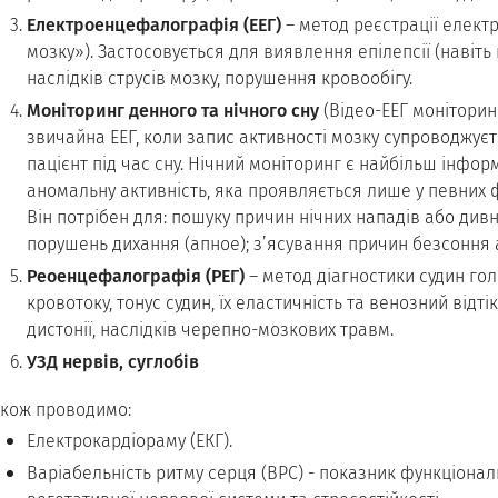
Електроенцефалографія (ЕЕГ)
– метод реєстрації електр
мозку»). Застосовується для виявлення епілепсії (навіть
наслідків струсів мозку, порушення кровообігу.
Моніторинг денного та нічного сну
(Відео-ЕЕГ моніторин
звичайна ЕЕГ, коли запис активності мозку супроводжуєт
пацієнт під час сну. Нічний моніторинг є найбільш інфо
аномальну активність, яка проявляється лише у певних ф
Він потрібен для: пошуку причин нічних нападів або дивно
порушень дихання (апное); з’ясування причин безсоння а
Реоенцефалографія (РЕГ)
– метод діагностики судин гол
кровотоку, тонус судин, їх еластичність та венозний відті
дистонії, наслідків черепно-мозкових травм.
УЗД нервів, суглобів
акож проводимо:
Електрокардіораму (ЕКГ).
Варіабельність ритму серця (ВРС) - показник функціональ