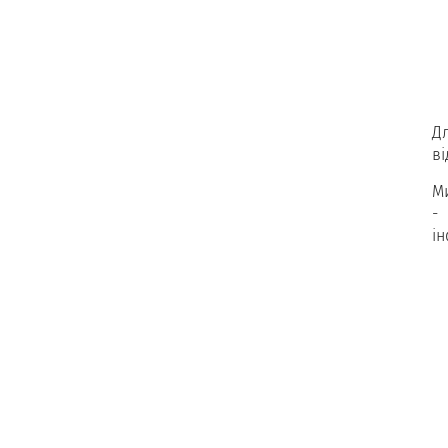
Д
ві
М
-
і