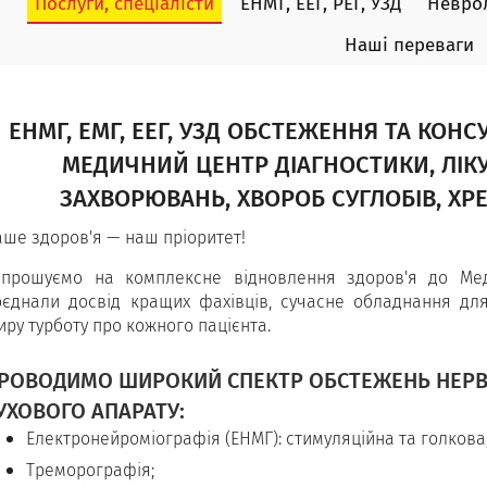
Послуги, спеціалісти
ЕНМГ, ЕЕГ, РЕГ, УЗД
Неврол
Наші переваги
ЕНМГ, ЕМГ, ЕЕГ, УЗД ОБСТЕЖЕННЯ ТА КОНС
МЕДИЧНИЙ ЦЕНТР ДІАГНОСТИКИ, ЛІК
ЗАХВОРЮВАНЬ, ХВОРОБ СУГЛОБІВ, ХР
аше здоров'я — наш пріоритет!
апрошуємо на комплексне відновлення здоров'я до Мед
оєднали досвід кращих фахівців, сучасне обладнання дл
ру турботу про кожного пацієнта.
РОВОДИМО ШИРОКИЙ СПЕКТР ОБСТЕЖЕНЬ НЕРВ
УХОВОГО АПАРАТУ:
Електронейроміографія (ЕНМГ): стимуляційна та голкова
Треморографія;