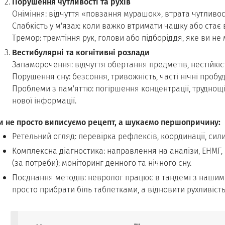
Порушення чутливості та рухів
Оніміння: відчуття «повзання мурашок», втрата чутливост
Слабкість у м'язах: коли важко втримати чашку або стає 
Тремор: тремтіння рук, голови або підборіддя, яке ви н
Вестибулярні та когнітивні розлади
Запаморочення: відчуття обертання предметів, нестійкіст
Порушення сну: безсоння, тривожність, часті нічні пробу
Проблеми з пам'яттю: погіршення концентрації, труднощ
нової інформації.
и не просто виписуємо рецепт, а шукаємо першопричину:
Ретельний огляд: перевірка рефлексів, координації, сили 
Комплексна діагностика: направлення на аналізи, ЕНМГ, Е
(за потреби); моніторинг денного та нічного сну.
Поєднання методів: невролог працює в тандемі з нашим
просто прибрати біль таблетками, а відновити рухливість 