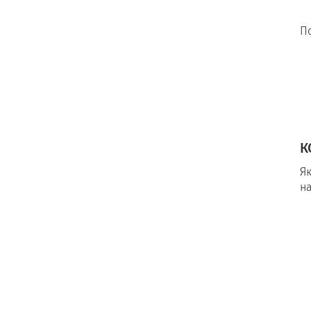
П
К
Як
н