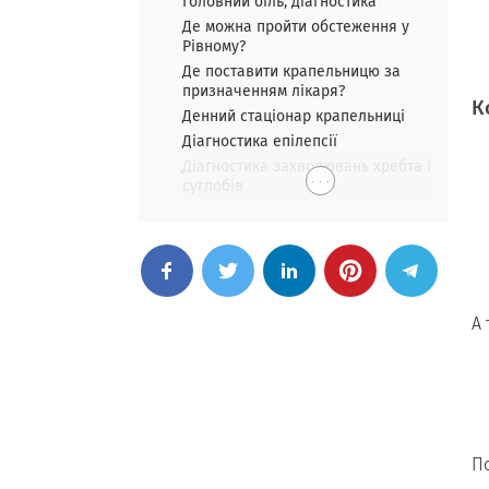
Головний біль, діагностика
Де можна пройти обстеження у
Рівному?
Де поставити крапельницю за
призначенням лікаря?
К
Денний стаціонар крапельниці
Діагностика епілепсії
Діагностика захворювань хребта і
. . .
суглобів
А 
По