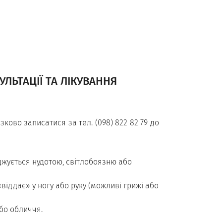
УЛЬТАЦІЇ ТА ЛІКУВАННЯ
зково записатися за тел. (098) 822 82 79 до
джується нудотою, світлобоязню або
 «віддає» у ногу або руку (можливі грижі або
або обличчя.