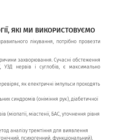
ГІЇ, ЯКІ МИ ВИКОРИСТОВУЄМО
равильного лікування, потрібно провезти
 причини захворювання. Сучасні обстеження
, УЗД нервів і суглобів, є максимально
еревіряє, як електричні імпульси проходять
них синдромів (оніміння рук), діабетичної
 (міопатії, міастенії, БАС, уточнення рівня
метод аналізу тремтіння для виявлення
тонічний, психогенний, функціональний).