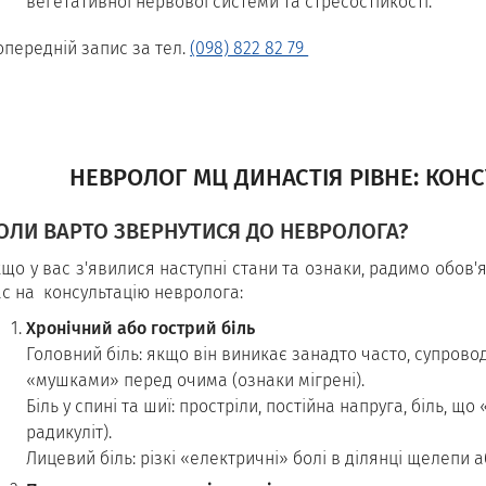
вегетативної нервової системи та стресостійкості.
опередній запис за тел.
(098) 822 82 79
НЕВРОЛОГ МЦ ДИНАСТІЯ РІВНЕ: КОНС
ОЛИ ВАРТО ЗВЕРНУТИСЯ ДО НЕВРОЛОГА?
що у вас з'явилися наступні стани та ознаки, радимо обов'я
ас на консультацію невролога:
Хронічний або гострий біль
Головний біль: якщо він виникає занадто часто, супрово
«мушками» перед очима (ознаки мігрені).
Біль у спині та шиї: простріли, постійна напруга, біль, що
радикуліт).
Лицевий біль: різкі «електричні» болі в ділянці щелепи 