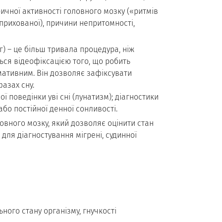
ичної активності головного мозку («ритмів
 прихованої), причини непритомності,
г) – це більш тривала процедура, ніж
ься відеофіксацією того, що робить
рмативним. Він дозволяє зафіксувати
азах сну.
ї поведінки уві сні (лунатизм); діагностики
бо постійної денної сонливості.
овного мозку, який дозволяє оцінити стан
к для діагностування мігрені, судинної
ного стану організму, гнучкості