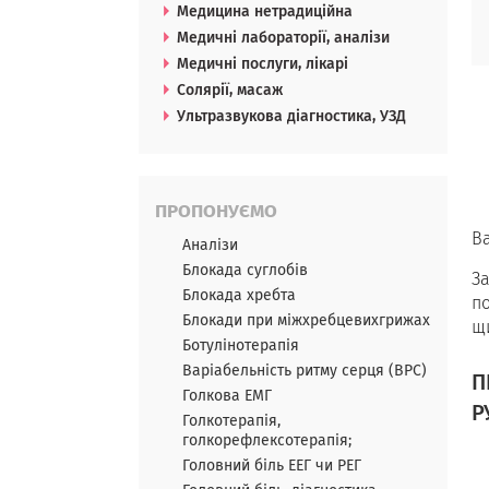
Медицина нетрадиційна
Медичні лабораторії, аналізи
Медичні послуги, лікарі
Солярії, масаж
Ультразвукова діагностика, УЗД
ПРОПОНУЄМО
В
Аналізи
Блокада суглобів
З
Блокада хребта
п
Блокади при міжхребцевихгрижах
щи
Ботулінотерапія
Варіабельність ритму серця (ВРС)
П
Голкова ЕМГ
Р
Голкотерапія,
голкорефлексотерапія;
Головний біль ЕЕГ чи РЕГ