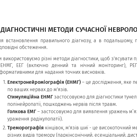
ДІАГНОСТИЧНІ МЕТОДИ СУЧАСНОЇ НЕВРОЛО
ля встановлення правильного діагнозу, а в подальшому, п
дповідні обстеження.
и використовуємо різні методи діагностики, щоб з'ясувати
 ЕНМГ, ЕЕГ (включно денний та нічний моніторинг), РЕГ
нформативними для надання точних висновків.
Електронейроміографія (ЕНМГ)
– це дослідження, яке п
по ваших нервах до м'язів.
Стимуляційна ЕНМГ
застосовуємо для діагностики тунель
полінейропатії, пошкоджень нервів після травм.
Голкова ЕМГ
– застосовуємо для виявлення уражень м’язів
ураження радікулопатії).
Треморографія
кінцівок, м'язів шиї - це високоточний 
різних видів тремору (паркінсонічний, есенціальний, дис