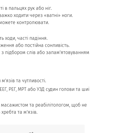
і в пальцях рук або ніг.
важко ходити через «ватні» ноги.
е можете контролювати.
ь ходи, часті падіння.
дження або постійна сонливість.
і з підбором слів або запам'ятовуванням
м'язів та чутливості.
ЕГ, РЕГ, МРТ або УЗД судин голови та шиї
 масажистом та реабілітологом, щоб не
хребта та м'язів.