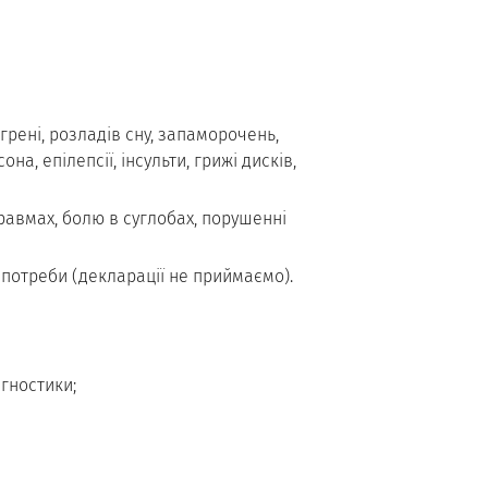
грені, розладів сну, запаморочень,
а, епілепсії, інсульти, грижі дисків,
авмах, болю в суглобах, порушенні
а потреби (декларації не приймаємо).
гностики;