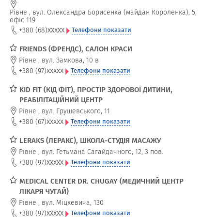
Рівне
,
вул. Олександра Борисенка (майдан Короленка), 5,
офіс 119
xxxxx
+380 (68)
Телефони показати
FRIENDS (ФРЕНДС), САЛОН КРАСИ
Рівне
,
вул. Замкова, 10 в
xxxxx
+380 (97)
Телефони показати
KID FIT (КІД ФІТ), ПРОСТІР ЗДОРОВОЇ ДИТИНИ,
РЕАБІЛІТАЦІЙНИЙ ЦЕНТР
Рівне
,
вул. Грушевського, 11
xxxxx
+380 (67)
Телефони показати
LERAKS (ЛЕРАКС), ШКОЛА-СТУДІЯ МАСАЖУ
Рівне
,
вул. Гетьмана Сагайдачного, 12, 3 пов.
xxxxx
+380 (97)
Телефони показати
MEDICAL CENTER DR. CHUGAY (МЕДИЧНИЙ ЦЕНТР
ЛІКАРЯ ЧУГАЙ)
Рівне
,
вул. Міцкевича, 130
xxxxx
+380 (97)
Телефони показати