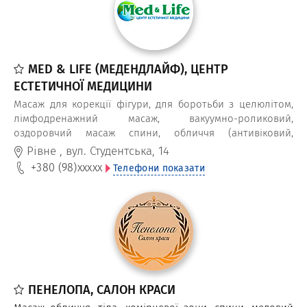
MED & LIFE (МЕДЕНДЛАЙФ), ЦЕНТР
ЕСТЕТИЧНОЇ МЕДИЦИНИ
Масаж для корекції фігури, для боротьби з целюлітом,
лімфодренажний масаж, вакуумно-роликовий,
оздоровчий масаж спини, обличчя (антивіковий,
омолоджуючий) та обгортання тіла виконують
Рівне
,
вул. Студентська, 14
професійні масажисти медичного косметологічного
+380 (98)
xxxxx
Телефони показати
центру Med & Life.
ПЕНЕЛОПА, САЛОН КРАСИ