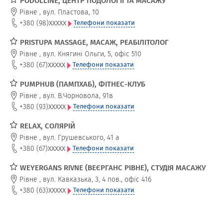
PODOLLINE, ЦЕНТР ПОДОЛОГІЇ ТА МАСАЖУ
Рівне
,
вул. Пластова, 10
xxxxx
+380 (98)
Телефони показати
PRISTUPA MASSAGE, МАСАЖ, РЕАБІЛІТОЛОГ
Рівне
,
вул. Княгині Ольги, 5, офіс 510
xxxxx
+380 (67)
Телефони показати
PUMPHUB (ПАМПХАБ), ФІТНЕС-КЛУБ
Рівне
,
вул. В.Чорновола, 91в
xxxxx
+380 (93)
Телефони показати
RELAX, СОЛЯРІЙ
Рівне
,
вул. Грушевського, 41 а
xxxxx
+380 (67)
Телефони показати
WEYERGANS RIVNE (ВЕЄРГАНС РІВНЕ), СТУДІЯ МАСАЖУ
Рівне
,
вул. Кавказька, 3, 4 пов., офіс 416
xxxxx
+380 (63)
Телефони показати