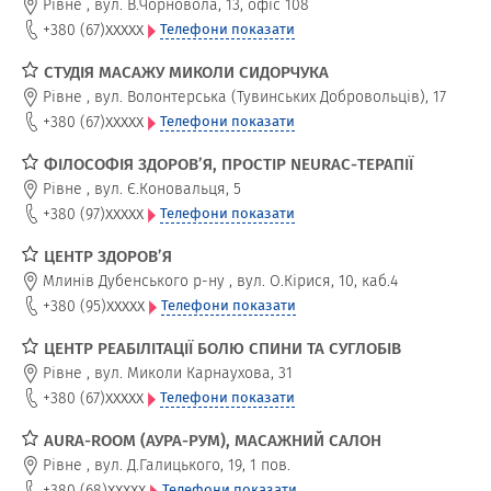
Рівне
,
вул. В.Чорновола, 13, офіс 108
xxxxx
+380 (67)
Телефони показати
СТУДІЯ МАСАЖУ МИКОЛИ СИДОРЧУКА
Рівне
,
вул. Волонтерська (Тувинських Добровольців), 17
xxxxx
+380 (67)
Телефони показати
ФІЛОСОФІЯ ЗДОРОВ’Я, ПРОСТІР NEURAC-ТЕРАПІЇ
Рівне
,
вул. Є.Коновальця, 5
xxxxx
+380 (97)
Телефони показати
ЦЕНТР ЗДОРОВ’Я
Млинів Дубенського р-ну
,
вул. О.Кірися, 10, каб.4
xxxxx
+380 (95)
Телефони показати
ЦЕНТР РЕАБІЛІТАЦІЇ БОЛЮ СПИНИ ТА СУГЛОБІВ
Рівне
,
вул. Миколи Карнаухова, 31
xxxxx
+380 (67)
Телефони показати
AURA-ROOM (АУРА-РУМ), МАСАЖНИЙ САЛОН
Рівне
,
вул. Д.Галицького, 19, 1 пов.
xxxxx
+380 (68)
Телефони показати