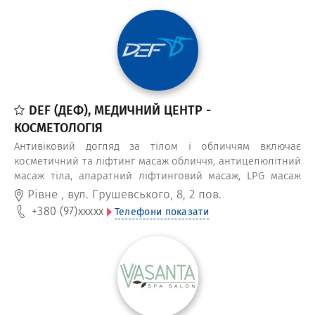
DEF (ДЕФ), МЕДИЧНИЙ ЦЕНТР -
КОСМЕТОЛОГІЯ
Антивіковий догляд за тілом і обличчям включає
косметичний та ліфтинг масаж обличчя, антицелюлітний
масаж тіла, апаратний ліфтинговий масаж, LPG масаж
обличчя та інші косметичні процедури з омолодження і
Рівне
,
вул. Грушевського, 8, 2 пов.
корекції тіла.
+380 (97)
xxxxx
Телефони показати