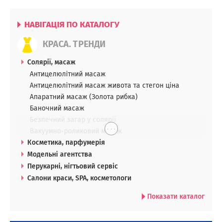
НАВІГАЦІЯ ПО КАТАЛОГУ
КРАСА. ТРЕНДИ
Солярії, масаж
Антицелюлітний масаж
Антицелюлітний масаж живота та стегон ціна
Апаратний масаж (Золота рибка)
Баночний масаж
Безпечний загар у солярії
. . .
Вакуумно-роликовий масаж
Косметика, парфумерія
Модельні агентства
Перукарні, нігтьовий сервіс
Салони краси, SPA, косметологи
Показати каталог