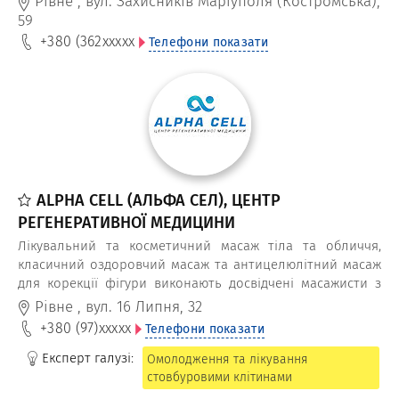
Рівне
,
вул. Захисників Маріуполя (Костромська),
59
+380 (362
xxxxx
Телефони показати
ALPHA CELL (АЛЬФА СЕЛ), ЦЕНТР
РЕГЕНЕРАТИВНОЇ МЕДИЦИНИ
Лікувальний та косметичний масаж тіла та обличчя,
класичний оздоровчий масаж та антицелюлітний масаж
для корекції фігури виконають досвідчені масажисти з
медичною освітою приватної клініки Alpha Cell
Рівне
,
вул. 16 Липня, 32
+380 (97)
xxxxx
Телефони показати
Експерт галузі:
Омолодження та лікування
стовбуровими клітинами