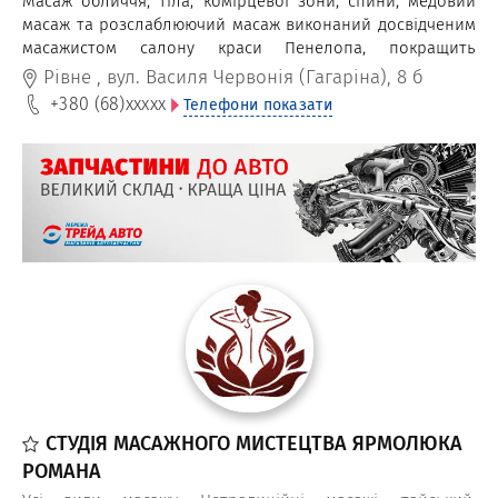
Масаж обличчя, тіла, комірцевої зони, спини, медовий
масаж та розслаблюючий масаж виконаний досвідченим
масажистом салону краси Пенелопа, покращить
самопочуття, заспокоїть, очистить організм.
Рівне
,
вул. Василя Червонія (Гагаріна), 8 б
+380 (68)
xxxxx
Телефони показати
СТУДІЯ МАСАЖНОГО МИСТЕЦТВА ЯРМОЛЮКА
РОМАНА