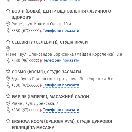
BODHI (БОДХІ), ЦЕНТР ВІДНОВЛЕННЯ ФІЗИЧНОГО
ЗДОРОВ'Я
Рівне
,
вул. Княгині Ольги, 10 а
xxxxx
+380 (67)
Телефони показати
CELEBRITY (СЕЛЕБРІТІ), СТУДІЯ КРАСИ
Рівне
,
вул. Олександра Борисенка (майдан Короленка), 2 а
xxxxx
+380 (96)
Телефони показати
COSMO (КОСМО), СТУДІЯ ЗАСМАГИ
Здолбунів Рівненського р-ну
,
вул. Лесі Українки, 6 в
xxxxx
+380 (97)
Телефони показати
EMPIRE (ІМПЕРІЯ), МАСАЖНИЙ САЛОН
Рівне
,
вул. Дубенська, 7
xxxxx
+380 (97)
Телефони показати
ERSHOVA ROOM (ЄРШОВА РУМ), СТУДІЯ ЦУКРОВОЇ
ЕПІЛЯЦІЇ ТА МАСАЖУ