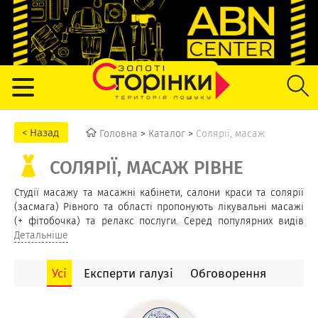
Головна
>
Каталог
>
Солярії, масаж
СОЛЯРІЇ, МАСАЖ РІВНЕ
Студії масажу та масажні кабінети, салони краси та солярії
(засмага) Рівного та області пропонують лікувальні масажі
(+ фітобочка) та релакс послуги. Серед популярних видів
масажу масажисти Рівного та області пропонують наступні:
Детальніше
масаж обличчя, спини, антицелюлітний, апаратний
(вакуумно-роликовий), медовий, еротичний, масаж для двох,
Усі
Експерти галузі
Обговорення
лімфодренажний, лікувальний, дитячий, спортивний тощо. В
масажних салонах Рівне ви можете придбати подарунковий
сертифікат на масаж, в салон краси чи солярій. В салонах та