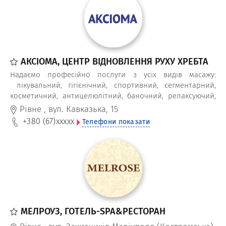
АКСІОМА, ЦЕНТР ВІДНОВЛЕННЯ РУХУ ХРЕБТА
Надаємо професійно послуги з усіх видів масажу:
лікувальний, гігієнічний, спортивний, сегментарний,
косметичний, антицелюлітний, баночний, релаксуючий,
масаж хребта тощо
Рівне
,
вул. Кавказька, 15
+380 (67)
xxxxx
Телефони показати
МЕЛРОУЗ, ГОТЕЛЬ-SPA&РЕСТОРАН