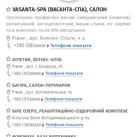
VASANTA-SPA (ВАСАНТА-СПА), САЛОН
Пропонуємо професійні масажі: самурайський (новинка),
релаксуючий, антицелюлітний, масаж спини, ніг окремо
та в комплексі після SPA-обгортання.
Рівне
,
вул. Княгині Ольги, 4 а
+380 (68)
xxxxx
Телефони показати
АТЛЕТИК, ФІТНЕС-КЛУБ
Рівне
,
вул. С.Бандери, 39
xxxxx
+380 (50)
Телефони показати
БАГІРА, САЛОН-ПЕРУКАРНЯ
Рівне
,
вул. Богоявленська, 14
xxxxx
+380 (97)
Телефони показати
БІЛЕ ОЗЕРО, РЕАБІЛІТАЦІЙНО-ОЗДОРОВЧИЙ КОМПЛЕКС
Більська Воля Володимирецького р-ну
xxxxx
+380 (363
Телефони показати
ВОРОНУХА, БАЗА ВІДПОЧИНКУ