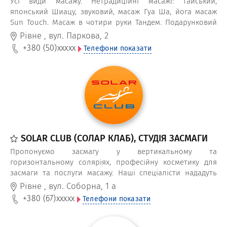
Усі види масажу. Нетрадиційні масажі: тайський,
японський Шиацу, звуковий, масаж Гуа Ша, йога масаж
Sun Touch. Масаж в чотири руки Тандем. Подарунковий
сертифікат на масаж
Рівне
,
вул. Паркова, 2
+380 (50)
xxxxx
Телефони показати
SOLAR CLUB (СОЛАР КЛАБ), СТУДІЯ ЗАСМАГИ
Пропонуємо засмагу у вертикальному та
горизонтальному соляріях, професійну косметику для
засмаги та послуги масажу. Наші спеціалісти нададуть
рекомендації по догляду за шкірою до та після
Рівне
,
вул. Соборна, 1 а
відвідування солярію.
+380 (67)
xxxxx
Телефони показати