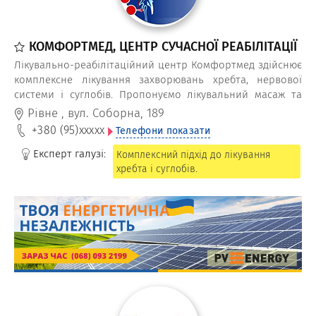
КОМФОРТМЕД, ЦЕНТР СУЧАСНОЇ РЕАБІЛІТАЦІЇ
Лікувально-реабілітаційний центр Комфортмед здійснює
комплексне лікування захворювань хребта, нервової
системи і суглобів. Пропонуємо лікувальний масаж та
ЛФК, дошку Євмінова та комп’ютерне витягування хребта.
Рівне
,
вул. Соборна, 189
+380 (95)
xxxxx
Телефони показати
Експерт галузі:
Комплексний підхід до лікування
хребта і суглобів.