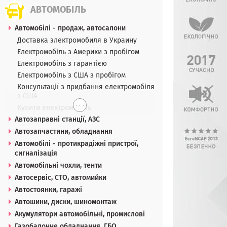
АВТОМОБІЛЬ
Автомобілі - продаж, автосалони
Доставка электромобиля в Украину
Електромобіль з Америки з пробігом
Електромобіль з гарантією
Електромобіль з США з пробігом
Консультації з придбання електромобіля
з США
. . .
Купити електромобіль
Автозаправні станції, АЗС
Автозапчастини, обладнання
Автомобілі - протикрадіжні пристрої,
сигналізація
Автомобільні чохли, тенти
Автосервіс, СТО, автомийки
Автостоянки, гаражі
Автошини, диски, шиномонтаж
Акумулятори автомобільні, промислові
Газобалонне обладнання, ГБО