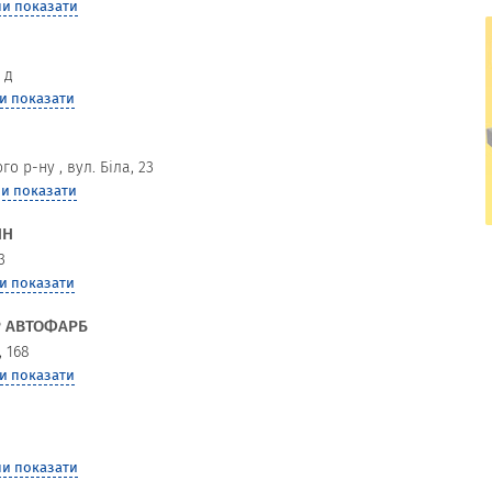
и показати
 д
и показати
ого р-ну
,
вул. Біла, 23
и показати
ИН
КОМФОРТМЕД, ЦЕНТР СУЧАСНОЇ
3
РЕАБІЛІТАЦІЇ
и показати
Р АВТОФАРБ
, 168
и показати
и показати