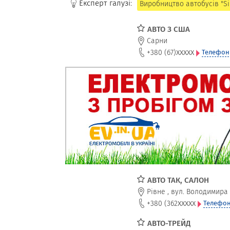
Експерт галузі:
Виробництво автобусів "Siri
АВТО З США
Сарни
xxxxx
+380 (67)
Телефон
АВТО ТАК, САЛОН
Рівне
,
вул. Володимира 
xxxxx
+380 (362
Телефон
АВТО-ТРЕЙД