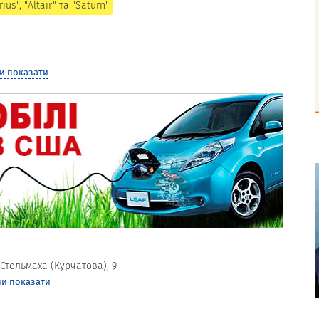
us", "Altair" та "Saturn"
и показати
Стельмаха (Курчатова), 9
и показати