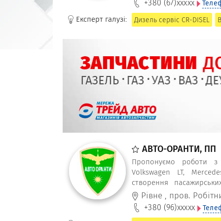
+380 (67)
xxxxx
Теле
Експерт галузі:
Дизель сервіс CR-DISEL
АВТО-ОРАНТИ, ПП
Пропонуємо роботи з п
Volkswagen LT, Mercedes
створення пасажирськи
обладнання
Рівне
,
пров. Робітн
+380 (96)
xxxxx
Теле