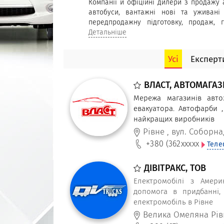
Компанії й офіційні дилери з продажу а
автобуси, вантажні нові та уживані
передпродажну підготовку, продаж, г
легкових, вантажних автомобілів та авт
Детальніше
Рівному за вигідною ціною. Спеціальні 
за програмою трейд-ін пропонують ав
Усі
Експерти
Канади, а також консультації з при
автомобілів.
ВЛАСТ, АВТОМАГА
Мережа магазинів авто
евакуатора. Автофарби ,
найкращих виробників
Рівне
,
вул. Соборна,
+380 (362
xxxxx
Теле
ДІВІТРАКС, ТОВ
Електромобілі з Амери
допомога в придбанні, 
електромобіль в Рівне
Велика Омеляна Рів