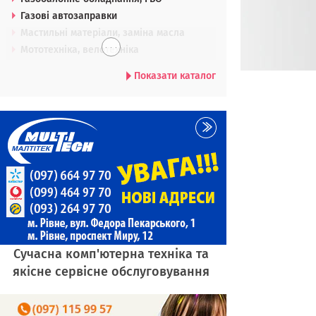
Газові автозаправки
Мастильні матеріали, заміна масла
. . .
Мототехніка, велотехніка
Показати каталог
Сучасна комп'ютерна техніка та
якісне сервісне обслуговування