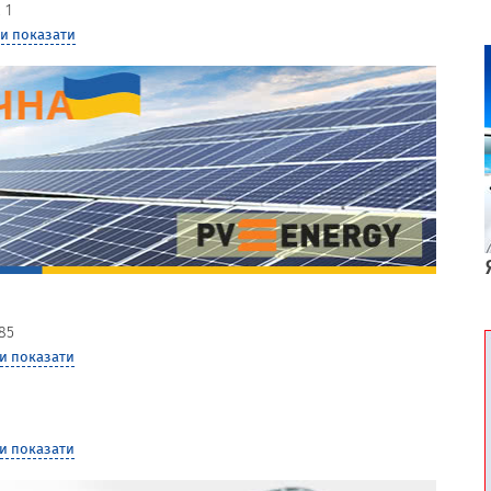
 1
и показати
85
и показати
и показати