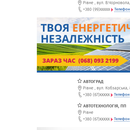
Рівне
,
вул. В.Чорновола,
xxxxx
+380 (99)
Телефон
АВТОГРАД
Рівне
,
вул. Кобзарська, 
xxxxx
+380 (67)
Телефон
АВТОТЕХНОЛОГІЯ, ПП
Рівне
xxxxx
+380 (67)
Телефон