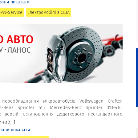
фони показати
BPW-Service
Електромобілі з США
ереобладнання мікроавтобусів Volkswagen Crafter,
-Benz Sprinter 515, Mercedes-Benz Sprinter 313-416:
х версій, встановлення додаткового нестандартного
ичий, 1
фони показати