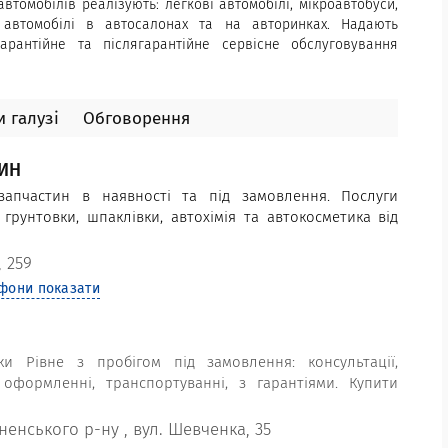
втомобілів реалізують: легкові автомобілі, мікроавтобуси,
 автомобілі в автосалонах та на авторинках. Надають
арантійне та післягарантійне сервісне обслуговування
омобільних причепів. Швидко та легко купити автомобіль в
умови автокредитування, придбання автомобіля в лізинг та
тосалони Рівного. Електромобілі під замовлення з США,
 галузі
Обговорення
дбання електромобілів. Тест-драйв нових та вживаних
ЗИН
запчастин в наявності та під замовлення. Послуги
 грунтовки, шпаклівки, автохімія та автокосметика від
 259
фони показати
ки Рівне з пробігом під замовлення: консультації,
оформленні, транспортуванні, з гарантіями. Купити
ненського р-ну
,
вул. Шевченка, 35