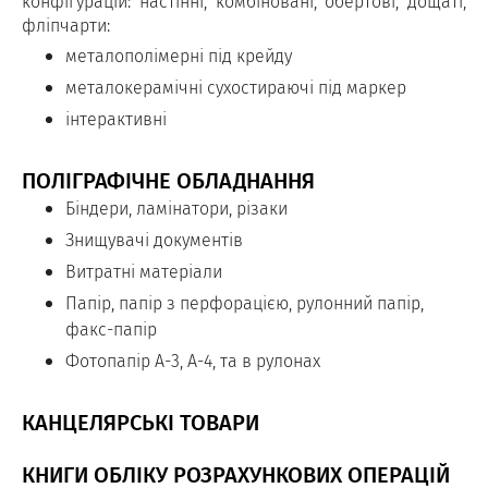
конфігурацій: настінні, комбіновані, обертові, дощаті,
фліпчарти:
металополімерні під крейду
металокерамічні сухостираючі під маркер
інтерактивні
ПОЛІГРАФІЧНЕ ОБЛАДНАННЯ
Біндери, ламінатори, різаки
Знищувачі документів
Витратні матеріали
Папір, папір з перфорацією, рулонний папір,
факс-папір
Фотопапір А-3, А-4, та в рулонах
КАНЦЕЛЯРСЬКІ ТОВАРИ
КНИГИ ОБЛІКУ РОЗРАХУНКОВИХ ОПЕРАЦІЙ