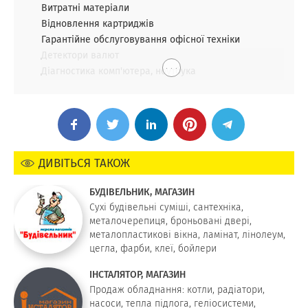
Витратні матеріали
Відновлення картриджів
Гарантійне обслуговування офісної техніки
Детектори валют
. . .
Діагностика комп'ютера, ноутбука
ДИВІТЬСЯ ТАКОЖ
БУДІВЕЛЬНИК, МАГАЗИН
Сухі будівельні суміші, сантехніка,
металочерепиця, броньовані двері,
металопластикові вікна, ламінат, лінолеум,
цегла, фарби, клеї, бойлери
ІНСТАЛЯТОР, МАГАЗИН
Продаж обладнання: котли, радіатори,
насоси, тепла підлога, геліосистеми,