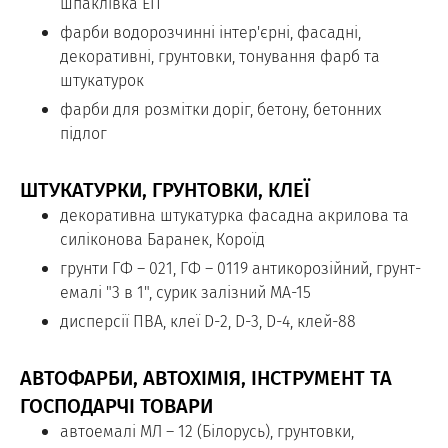
шпаклівка ЕП
фарби водорозчинні інтер'єрні, фасадні,
декоративні, грунтовки, тонування фарб та
штукатурок
фарби для розмітки доріг, бетону, бетонних
підлог
ШТУКАТУРКИ, ГРУНТОВКИ, КЛЕЇ
декоративна штукатурка фасадна акрилова та
силіконова Баранек, Короїд
грунти ГФ – 021, ГФ – 0119 антикорозійний, грунт-
емалі "3 в 1", сурик залізний МА-15
дисперсії ПВА, клеї D-2, D-3, D-4, клей-88
АВТОФАРБИ, АВТОХІМІЯ, ІНСТРУМЕНТ ТА
ГОСПОДАРЧІ ТОВАРИ
автоемалі МЛ – 12 (Білорусь), грунтовки,