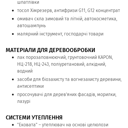
шпатлівки
тосол Хімрезерв, антифризи G11, G12 концентрат
омивач скла зимовий та літній, автокосметика,
автошампунь
малярний інструмент, господарчі товари
МАТЕРІАЛИ ДЛЯ ДЕРЕВООБРОБКИ
лак порозаповнюючий, грунтовочний KAPON,
НЦ-218, НЦ-243, поліуретановий, алкідний,
водний
засоби для біозахисту та вогнезахисту деревини,
антисептики
просочувачі для дерев'яних фасадів, морилки,
лазурі
СИСТЕМИ УТЕПЛЕННЯ
"Ековата" – утеплювач на основі целюлози