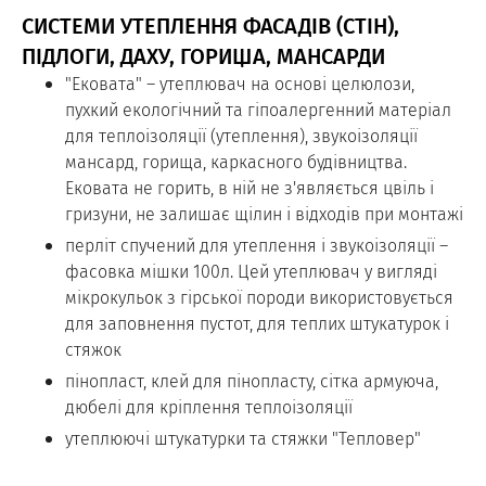
СИСТЕМИ УТЕПЛЕННЯ ФАСАДІВ (СТІН),
ПІДЛОГИ, ДАХУ, ГОРИЩА, МАНСАРДИ
"Ековата" – утеплювач на основі целюлози,
пухкий екологічний та гіпоалергенний матеріал
для теплоізоляції (утеплення), звукоізоляції
мансард, горища, каркасного будівництва.
Ековата не горить, в ній не з'являється цвіль і
гризуни, не залишає щілин і відходів при монтажі
перліт спучений для утеплення і звукоізоляції –
фасовка мішки 100л. Цей утеплювач у вигляді
мікрокульок з гірської породи використовується
для заповнення пустот, для теплих штукатурок і
стяжок
пінопласт, клей для пінопласту, сітка армуюча,
дюбелі для кріплення теплоізоляції
утеплюючі штукатурки та стяжки "Тепловер"