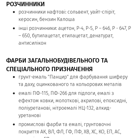
РОЗЧИННИКИ
розчинники нафтові: сольвент, уайт-спіріт,
керосин, бензин Калоша
інші розчинники: ацетон, Р-4, Р-5, Р – 646, Р - 647, Р
– 650, бутилацетат, етилацетат, денатурат,
антисилікон
ФАРБИ ЗАГАЛЬНОБУДІВЕЛЬНОГО ТА
СПЕЦІАЛЬНОГО ПРИЗНАЧЕННЯ
грунт-емаль "Панцир" для фарбування шиферу
та даху, оцинкованого та кольорових металів
емалі ПФ-115, ПФ-266 для підлоги, емалі з
ефектом ковки, молоткові, акрилові, епоксидні,
поліуретанові, нітроемалі НЦ-132, алкид-
уретанові
промислові фарби та емалі, грунтовочні
покриття АК, ВЛ, ФЛ, ГФ, ПФ, ХВ, ХС, КО, ЕП, АС,