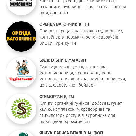
Електроінструмент, розетки вимикачі,
батарейки, рукавиці робочі, скотч — оптові
ціни, доставка
ОРЕНДА ВАГОНЧИКІВ, ПП
Оренда і продаж вагончиків будівельних,
контейнерів морських, бочок єврокубів,
вишки-тури, кунги.
БУДІВЕЛЬНИК, МАГАЗИН
Сухі будівельні суміші, сантехніка,
металочерепиця, броньовані двері,
металопластикові вікна, ламінат, лінолеум,
цегла, фарби, клеї, бойлери
СТИМОРГАНІК, ТМ
Купити органічні гумінові добрива, гумат
калію, комплексні мікродобрива та
стимулятори росту від виробника для
підвищення врожайності
ЯНЧУК ЛАРИСА ВІТАЛІЇВНА, ФОП