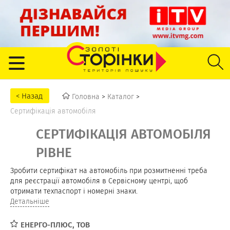
Головна
>
Каталог
>
Сертифікація автомобіля
СЕРТИФІКАЦІЯ АВТОМОБІЛЯ
РІВНЕ
Зробити сертифікат на автомобіль при розмитненні треба
для реєстрації автомобіля в Сервісному центрі, щоб
отримати техпаспорт і номерні знаки.
Що таке сертифікація авто? Сертифікація автомобіля
Детальніше
включає техогляд, перевірку технічної документації та
оплату послуги.
ЕНЕРГО-ПЛЮС, ТОВ