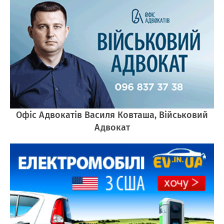
Офіс Адвокатів Василя Ковташа, Військовий
Адвокат