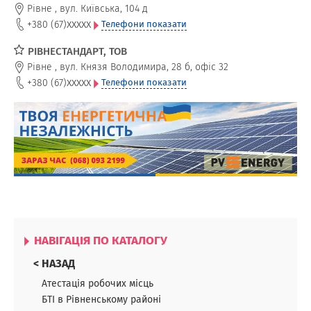
Сертифікація автомобілів зі США дещо відрізняється від
Рівне
,
вул. Київська, 104 д
сертифікації авто з Європи, Канади, Кореї. Сертифікат
xxxxx
+380 (67)
Телефони показати
відповідності на автомобіль можна зробити в державних і
приватних компаніях.
РІВНЕСТАНДАРТ, ТОВ
Рівне
,
вул. Князя Володимира, 28 б, офіс 32
xxxxx
+380 (67)
Телефони показати
НАВІГАЦІЯ ПО КАТАЛОГУ
< НАЗАД
Атестація робочих місць
БТІ в Рівненському районі