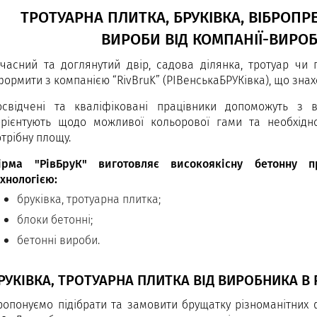
ТРОТУАРНА ПЛИТКА, БРУКІВКА, ВІБРОПР
ВИРОБИ ВІД КОМПАНІЇ-ВИРОБ
учасний та доглянутий двір, садова ділянка, тротуар чи
ормити з компанією “RivBruK” (РІВенськаБРУКівка), що знаход
освідчені та кваліфіковані працівники допоможуть з в
орієнтують щодо можливої кольорової гами та необхідно
трібну площу.
ірма "РівБруК" виготовляє високоякісну бетонну 
ехнологією:
бруківка, тротуарна плитка;
блоки бетонні;
бетонні вироби.
РУКІВКА, ТРОТУАРНА ПЛИТКА ВІД ВИРОБНИКА В
ропонуємо підібрати та замовити брущатку різноманітних