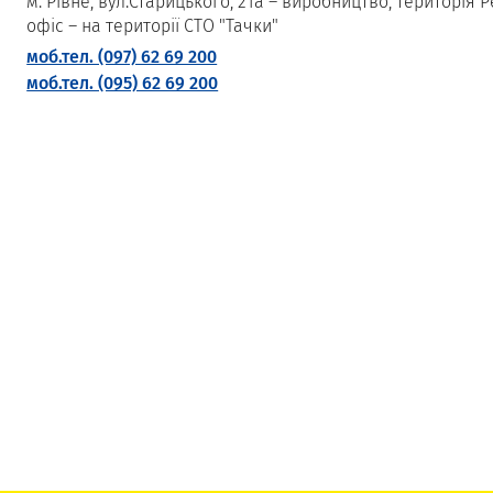
м. Рівне, вул.Старицького, 21а – виробництво, територія 
офіс – на території СТО "Тачки"
моб.тел. (097) 62 69 200
моб.тел. (095) 62 69 200