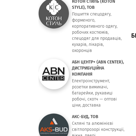
КОТОН СТИЛЬ (KOTON
STYLE), ТОВ
Пошиття спецодягу,
форменого,
корпоративного одягу,
робочих костюмів,
Б
спецодяг для продавців,
кухарів, лікарів,
охоронців
АБН ЦЕНТР+ (ABN CENTER),
ДИСТРИБУЦІЙНА
КОМПАНІЯ
Електроінструмент,
розетки вимикачі,
батарейки, рукавиці
робочі, скотч — оптові
ціни, доставка
АКС-БУД, ТОВ
Скляні та алюмінієві
світлопрозорі конструкції,
вікна, двері,