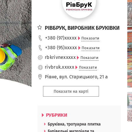
РІВБРУК, ВИРОБНИК БРУКІВКИ
+380 (97)
xxxxx
Показати
+380 (95)
xxxxx
Показати
rbkrivne
xxxxx
Показати
rivbruk.
xxxxx
Показати
Рівне
,
вул. Старицького, 21 а
Показати на карті
РУБРИКИ
Бруківка, тротуарна плитка
Будівельні матеріали та