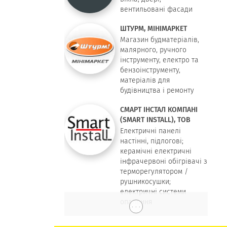
вентильовані фасади
ШТУРМ, МІНІМАРКЕТ
Магазин будматеріалів,
малярного, ручного
інструменту, електро та
бензоінструменту,
матеріалів для
будівництва і ремонту
СМАРТ ІНСТАЛ КОМПАНІ
(SMART INSTALL), ТОВ
Електричні панелі
настінні, підлогові;
керамічні електричні
інфрачервоні обігрівачі з
терморегулятором /
рушникосушки;
електричні системи
опалення
. . .