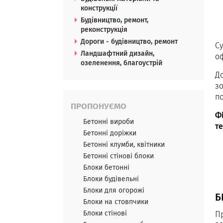
конструкції
Будівництво, ремонт,
реконструкція
Дороги - будівництво, ремонт
С
Ландшафтний дизайн,
оф
озеленення, благоустрій
Д
з
по
ПРОПОНУЄМО
Ф
Бетонні вироби
т
Бетонні доріжки
Бетонні клумби, квітники
Бетонні стінові блоки
Блоки бетонні
Блоки будівельні
Блоки для огорожі
Б
Блоки на стовпчики
Блоки стінові
П