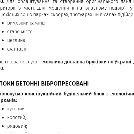
00
. Для облаштування та створення оригінального ланд
ериторії в місті, для мощення її на власному подвір'ї, у
шохідних зон в парках, скверах, тротуарах чи в садах підійде 
римський камінь;
старе місто;
цеглина;
фантазія.
одаткова послуга –
можлива доставка бруківки по Україні
.
00
.
ЛОКИ БЕТОННІ ВІБРОПРЕСОВАНІ
ропонуємо конструкційний будівельний блок з екологічно
арканів:
кутовий;
колотий;
рядовий;