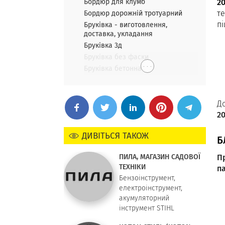
Бордюр для клумб
2
т
Бордюр дорожній тротуарний
пі
Бруківка - виготовлення,
доставка, укладання
Бруківка 3д
Бруківка без фаски
. . .
Бруківка бетонна
Д
2
ДИВІТЬСЯ ТАКОЖ
Б
П
ПИЛА, МАГАЗИН САДОВОЇ
ТЕХНІКИ
п
Бензоінструмент,
електроінструмент,
акумуляторний
інструмент STIHL