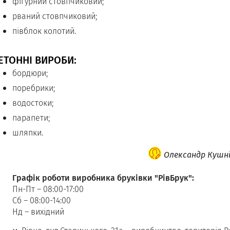
фігурний стовпчиковий;
рваний стовпчиковий;
півблок колотий.
ЕТОННІ ВИРОБИ:
бордюри;
поребрики;
водостоки;
парапети;
шляпки.
Олександр Кушн
Графік роботи виробника бруківки "РівБрук":
Пн-Пт – 08:00-17:00
Сб – 08:00-14:00
Нд – вихідний