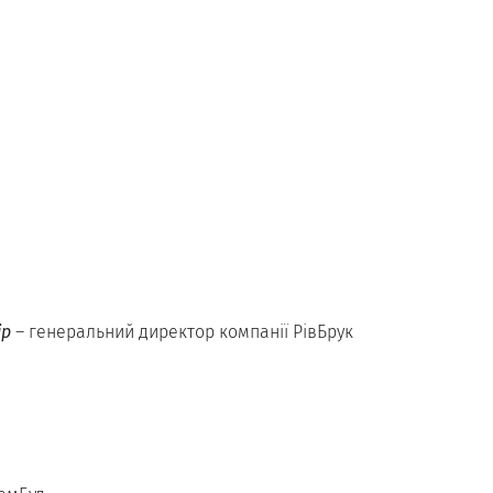
ір
– генеральний директор компанії РівБрук