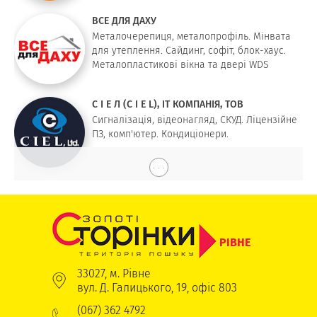
ВСЕ ДЛЯ ДАХУ
Металочерепиця, металопрофіль. Мінвата
для утеплення. Сайдинг, софіт, блок-хаус.
Металопластикові вікна та двері WDS
С І Е Л (C I E L), IT КОМПАНІЯ, ТОВ
Сигналізація, відеонагляд, СКУД. Ліцензійне
ПЗ, комп'ютер. Кондиціонери.
. . .
РІВНЕ
33027, м. Рівне
вул. Д. Галицького, 19, офіс 803
(067) 362 4792