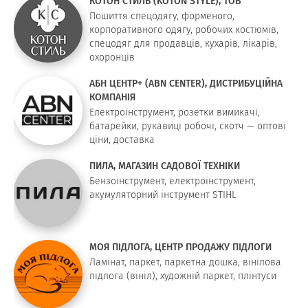
КОТОН СТИЛЬ (KOTON STYLE), ТОВ
Пошиття спецодягу, форменого,
корпоративного одягу, робочих костюмів,
спецодяг для продавців, кухарів, лікарів,
охоронців
АБН ЦЕНТР+ (ABN CENTER), ДИСТРИБУЦІЙНА
КОМПАНІЯ
Електроінструмент, розетки вимикачі,
батарейки, рукавиці робочі, скотч — оптові
ціни, доставка
ПИЛА, МАГАЗИН САДОВОЇ ТЕХНІКИ
Бензоінструмент, електроінструмент,
акумуляторний інструмент STIHL
МОЯ ПІДЛОГА, ЦЕНТР ПРОДАЖУ ПІДЛОГИ
Ламінат, паркет, паркетна дошка, вінілова
підлога (вініл), художній паркет, плінтуси