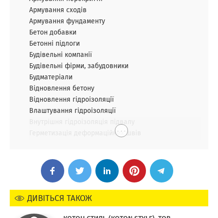
Армування сходів
Армування фундаменту
Бетон добавки
Бетонні підлоги
Будівельні компанії
Будівельні фірми, забудовники
Будматеріали
Відновлення бетону
Відновлення гідроізоляції
Влаштування гідроізоляції
Внутрішня гідроізоляція підвалу
. . .
Герметизація деформаційних швів
ДИВІТЬСЯ ТАКОЖ