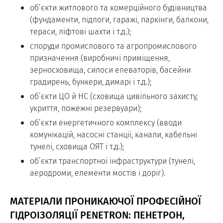
об’єкти житлового та комерційного будівництва
(фундаменти, підлоги, гаражі, паркінги, балкони,
тераси, ліфтові шахти і т.д.);
споруди промислового та агропромислового
призначення (виробничі приміщення,
зерносховища, силоси елеваторів, басейни
градирень, бункери, димарі і т.д.);
об’єкти ЦО й НС (сховища цивільного захисту,
укриття, пожежні резервуари);
об’єкти енергетичного комплексу (вводи
комунікацій, насосні станції, канали, кабельні
тунелі, сховища ОЯТ і т.д.);
об’єкти транспортної інфраструктури (тунелі,
аеродроми, елементи мостів і доріг).
МАТЕРІАЛИ ПРОНИКАЮЧОЇ ПРОФЕСІЙНОЇ
ГІДРОІЗОЛЯЦІЇ PENETRON: ПЕНЕТРОН,