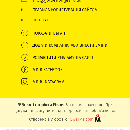
info@goldenpages.rv.ua
ПРАВИЛА КОРИСТУВАННЯ САЙТОМ
ПРО НАС
ПОКАЗАТИ ОБРАНІ
ДОДАТИ КОМПАНІЮ АБО ВНЕСТИ ЗМІНИ
РОЗМІСТИТИ РЕКЛАМУ НА САЙТІ
МИ В FACEBOOK
МИ В INSTAGRAM
© Золоті сторінки Рівне.
Всі права захищено. При
цитуванні сайту активне гіперпосиланя обов’язкове.
Створено з любов'ю:
QwerMe.com