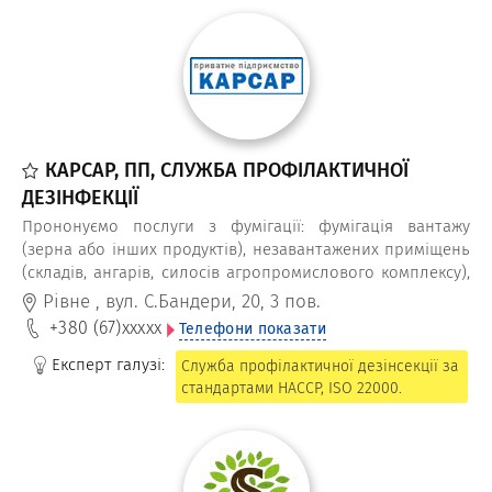
КАРСАР, ПП, СЛУЖБА ПРОФІЛАКТИЧНОЇ
ДЕЗІНФЕКЦІЇ
Прононуємо послуги з фумігації: фумігація вантажу
(зерна або інших продуктів), незавантажених приміщень
(складів, ангарів, силосів агропромислового комплексу),
вагонів та контейнерів. Використовуємо
Рівне
,
вул. С.Бандери, 20, 3 пов.
високоефективні препарати (фуміганти) в якості газу.
+380 (67)
xxxxx
Телефони показати
Експерт галузі:
Служба профілактичної дезінсекції за
стандартами НАССР, ISO 22000.