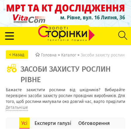
Головна
>
Каталог
>
Засоби захисту рослин
ЗАСОБИ ЗАХИСТУ РОСЛИН
РІВНЕ
Бажаєте захистити рослини від шкідників? Вибирайте
перевірені засоби захисту рослин провідних виробників. Для
того, щоб рослини милували око довгий час, варто приділити
особливу увагу наборам для вирощування, агрохімікатам,
Детальніше
органічним та мінеральним добривам. Гарантом якості
врожаю є правильне поєднання різних елементів захисту
Усі
Експерти галузі
Обговорення
рослин. Гербіциди, фунгіциди, інсектициди, протруйники
допомагають доглядати за рослинкою на всіх етапах її росту.