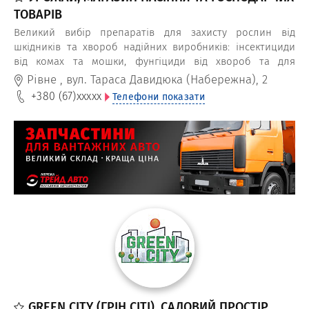
ТОВАРІВ
Великий вибір препаратів для захисту рослин від
шкідників та хвороб надійних виробників: інсектициди
від комах та мошки, фунгіциди від хвороб та для
профілактики, гербіциди проти бур'янів, протруйники
Рівне
,
вул. Тараса Давидюка (Набережна), 2
для передпосівної обробки, прилипачі та ад'юванти;
+380 (67)
xxxxx
Телефони показати
засоби від мишей, щурів, кротів та інших дрібрих гризунів
тощо
GREEN CITY (ГРІН СІТІ), САДОВИЙ ПРОСТІР