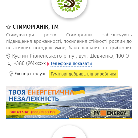
СТИМОРГАНІК, ТМ
Стимулятори росту Стиморганік забезпечують
підвищення врожайності, посилення стійкості рослин до
негативних погодніх умов, бактеріальних та грибкових
інфекцій, шкідників та паразитів.
Кустин Рівненського р-ну
,
вул. Шевченка, 100 О
+380 (96)
xxxxx
Телефони показати
Експерт галузі:
Гумінові добрива від виробника