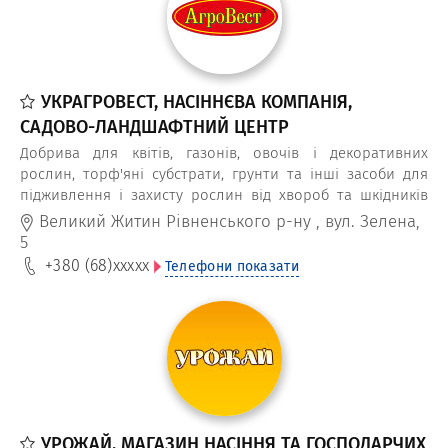
УКРАГРОВЕСТ, НАСІННЄВА КОМПАНІЯ,
САДОВО-ЛАНДШАФТНИЙ ЦЕНТР
Добрива для квітів, газонів, овочів і декоративних
рослин, торф'яні субстрати, грунти та інші засоби для
підживлення і захисту рослин від хвороб та шкідників
можна купити оптом та вроздріб в компанії Агровест,
Великий Житин Рівненського р-ну
,
вул. Зелена,
насіннєвому магазині та питомнику саджанців і квітів в
5
Житині
+380 (68)
xxxxx
Телефони показати
УРОЖАЙ, МАГАЗИН НАСІННЯ ТА ГОСПОДАРЧИХ