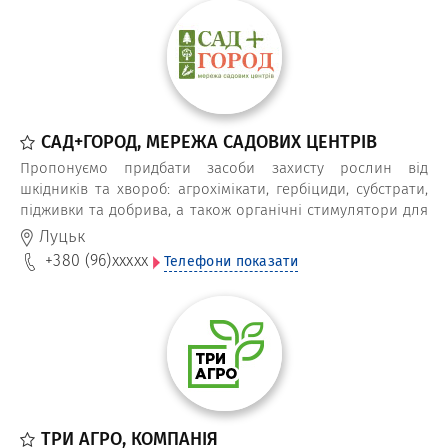
САД+ГОРОД, МЕРЕЖА САДОВИХ ЦЕНТРІВ
Пропонуємо придбати засоби захисту рослин від
шкідників та хвороб: агрохімікати, гербіциди, субстрати,
підживки та добрива, а також органічні стимулятори для
усіх видів рослин.
Луцьк
+380 (96)
xxxxx
Телефони показати
ТРИ АГРО, КОМПАНІЯ