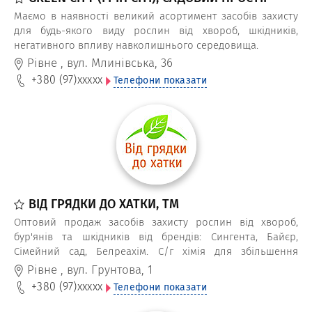
Маємо в наявності великий асортимент засобів захисту
для будь-якого виду рослин від хвороб, шкідників,
негативного впливу навколишнього середовища.
Рівне
,
вул. Млинівська, 36
+380 (97)
xxxxx
Телефони показати
ВІД ГРЯДКИ ДО ХАТКИ, ТМ
Оптовий продаж засобів захисту рослин від хвороб,
бур'янів та шкідників від брендів: Сингента, Байєр,
Сімейний сад, Белреахім. С/г хімія для збільшення
врожайності, стимулювання росту, укорінення рослин
Рівне
,
вул. Грунтова, 1
(укорінювачі).
+380 (97)
xxxxx
Телефони показати