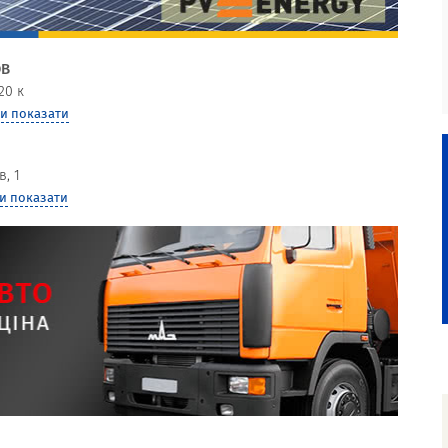
ОВ
20 к
и показати
в, 1
и показати