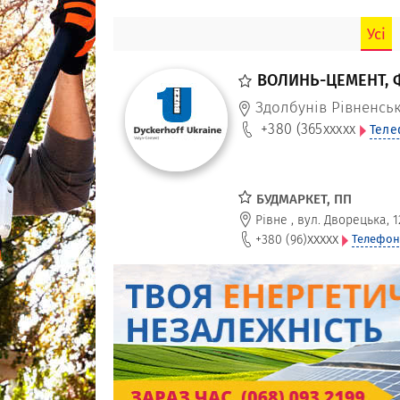
Усі
ВОЛИНЬ-ЦЕМЕНТ, Ф
Здолбунів Рівненськ
+380 (365
xxxxx
Теле
БУДМАРКЕТ, ПП
Рівне
,
вул. Дворецька, 1
xxxxx
+380 (96)
Телефон