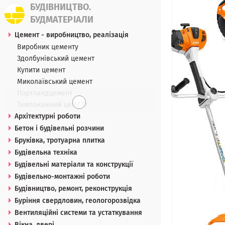
БУДІВНИЦТВО.
БУДМАТЕРІАЛИ
Цемент - виробництво, реалізація
Виробник цементу
Здолбунівський цемент
Купити цемент
Миколаївський цемент
Портландцемент
. . .
Тампонажний цемент
Архітектурні роботи
Бетон і будівельні розчини
Бруківка, тротуарна плитка
Будівельна техніка
Будівельні матеріали та конструкції
Будівельно-монтажні роботи
Будівництво, ремонт, реконструкція
Буріння свердловин, геологорозвідка
Вентиляційні системи та устаткування
Вікна, двері