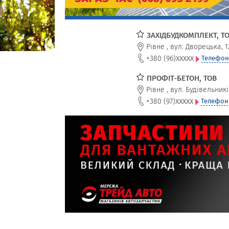
ЗАХІДБУДКОМПЛЕКТ, Т
Рівне
,
вул. Дворецька, 1
xxxxx
+380 (96)
Телефон
ПРОФІТ-БЕТОН, ТОВ
Рівне
,
вул. Будівельникі
xxxxx
+380 (97)
Телефон