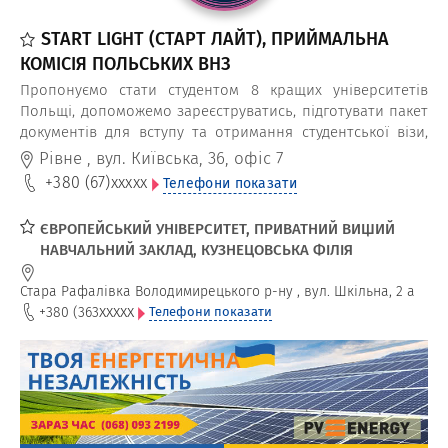
START LIGHT (СТАРТ ЛАЙТ), ПРИЙМАЛЬНА
КОМІСІЯ ПОЛЬСЬКИХ ВНЗ
Пропонуємо стати студентом 8 кращих університетів
Польщі, допоможемо зареєструватись, підготувати пакет
документів для вступу та отримання студентської візи,
безкоштовно подати документи для вступу. Консультації,
Рівне
,
вул. Київська, 36, офіс 7
супровід абітурієнтів, інформація щодо документів для
+380 (67)
xxxxx
Телефони показати
вступу та вартості навчання в польських університетах.
ЄВРОПЕЙСЬКИЙ УНІВЕРСИТЕТ, ПРИВАТНИЙ ВИЩИЙ
НАВЧАЛЬНИЙ ЗАКЛАД, КУЗНЕЦОВСЬКА ФІЛІЯ
Стара Рафалівка Володимирецького р-ну
,
вул. Шкільна, 2 а
xxxxx
+380 (363
Телефони показати