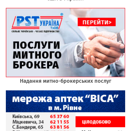
Надання митно-брокерських послуг