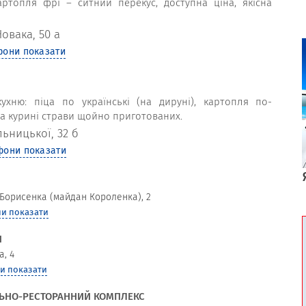
картопля фрі – ситний перекус, доступна ціна, якісна
овака, 50 а
фони показати
хню: піца по українські (на дируні), картопля по-
 та курині страви щойно приготованих.
льницької, 32 б
фони показати
Борисенка (майдан Короленка), 2
и показати
Я
а, 4
и показати
ЛЬНО-РЕСТОРАННИЙ КОМПЛЕКС