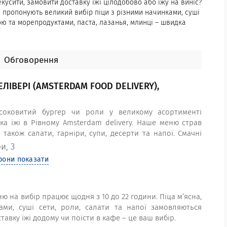
кусити, замовити доставку їжі цілодобово або їжу на виніс?
го пропонують великий вибір піци з різними начинками, суші
кою та морепродуктами, паста, лазанья, млинці – швидка
іцу, ролли, сашімі, курячі нагетси, локшину, щоб швидко та
идкого харчування Рівного. Замовляйте їжу онлайн чи по
жу, ресторанні страви з доставкою до дому, на офіс або з
Обговорення
кращі піцерії і суші-бари пропонують і смачну італійську
риту, Чотири сири, М'ясну, і велику піцу на дровах, і дешеву
в – замовляй і насолоджуйся!
ЛІВЕРІ (AMSTERDAM FOOD DELIVERY),
 соковитий бургер чи роли у великому асортименті
а їжі в Рівному Amsterdam delivery. Наше меню страв
також салати, гарніри, супи, десерти та напої. Смачні
о вчасно до вашого дому чи офісу.
и, 3
фони показати
ню на вибір працює щодня з 10 до 22 години. Піца м’ясна,
ами, суші сети, роли, салати та напої замовляються
авку їжі додому чи поїсти в кафе – це ваш вибір.