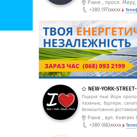
Рівне
,
просп. Миру,
+380 (97)
xxxxx
Теле
NEW-YORK-STREET-P
Піцерія Нью Йорк пропон
лазанью, бургери, сала
безкоштовною доставкою в
"Покровський" – це швидк
Рівне
,
вул. Княгині 
великий вибір.
+380 (68)
xxxxx
Теле