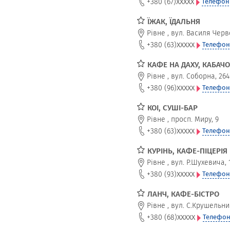
xxxxx
+380 (67)
Телефон
ЇЖАК, ЇДАЛЬНЯ
Рівне
,
вул. Василя Черво
xxxxx
+380 (63)
Телефон
КАФЕ НА ДАХУ, КАБАЧО
Рівне
,
вул. Соборна, 264
xxxxx
+380 (96)
Телефон
КОІ, СУШІ-БАР
Рівне
,
просп. Миру, 9
xxxxx
+380 (63)
Телефон
КУРІНЬ, КАФЕ-ПІЦЕРІЯ
Рівне
,
вул. Р.Шухевича, 
xxxxx
+380 (93)
Телефон
ЛАНЧ, КАФЕ-БІСТРО
Рівне
,
вул. С.Крушельниц
xxxxx
+380 (68)
Телефон