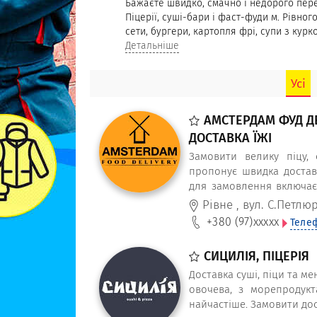
Бажаєте швидко, смачно і недорого пере
Піцерії, суші-бари і фаст-фуди м. Рівно
сети, бургери, картопля фрі, супи з кур
доставка по місту і за місто. Замовити п
Детальніше
смачно поїсти можна у всіх закладах шв
телефону: суші, гарячу піцу, азіатську ї
Усі
собою (самому забрати замовлення). Най
та мексиканську піцу, і традиційну Марга
піцу, і різноманітний вибір суші та ролі
АМСТЕРДАМ ФУД ДЕ
ДОСТАВКА ЇЖІ
Замовити велику піцу,
пропонує швидка доставк
для замовлення включає 
обіди та вечері доставим
Рівне
,
вул. С.Петлюр
+380 (97)
xxxxx
Теле
СИЦИЛІЯ, ПІЦЕРІЯ
Доставка суші, піци та ме
овочева, з морепродукт
найчастіше. Замовити дост