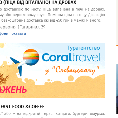
NO (ПІЦА ВІД ВІТАЛІАНО) НА ДРОВАХ
з доставкою по місту. Піца випечена в печі на дровах.
му або вершковому соусі. Помірна ціна на піцу. Діє акцію
о безкоштовна доставка їжі від 450 грн в межах Рівного.
ервонія (Гагаріна), 39
фони показати
, FAST FOOD &COFFEE
 або ж на відкритій терасі: хотдоги, бургери, шаурма,