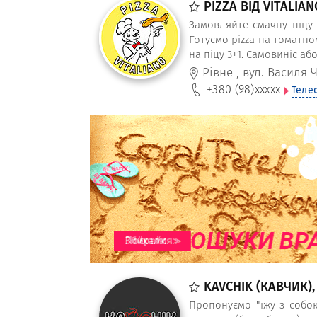
PIZZA ВІД VITALIA
Замовляйте смачну піцу 
Готуємо pizza на томатно
на піцу 3+1. Самовиніс аб
Рівне
,
вул. Василя Ч
+380 (98)
xxxxx
Теле
KAVCHIK (КАВЧИК)
Пропонуємо "їжу з собою"