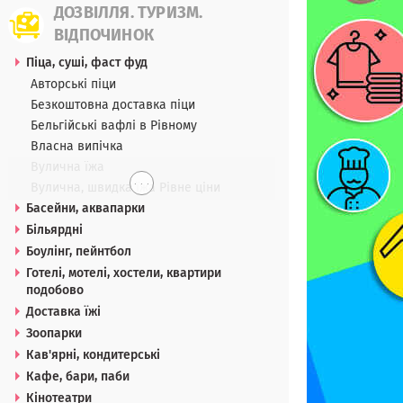
ДОЗВІЛЛЯ. ТУРИЗМ.
ВІДПОЧИНОК
Піца, суші, фаст фуд
Авторські піци
Безкоштовна доставка піци
Бельгійські вафлі в Рівному
Власна випічка
Вулична їжа
. . .
Вулична, швидка їжа Рівне ціни
Басейни, аквапарки
Більярдні
Боулінг, пейнтбол
Готелі, мотелі, хостели, квартири
подобово
Доставка їжі
Зоопарки
Кав'ярні, кондитерські
Кафе, бари, паби
Кінотеатри