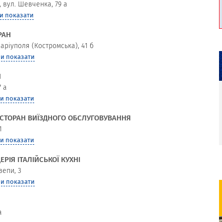
,
вул. Шевченка, 79 а
и показати
РАН
аріуполя (Костромська), 41 б
и показати
Я
7 а
и показати
ЕСТОРАН ВИЇЗДНОГО ОБСЛУГОВУВАННЯ
1
и показати
ЕРІЯ ІТАЛІЙСЬКОЇ КУХНІ
зепи, 3
и показати
а