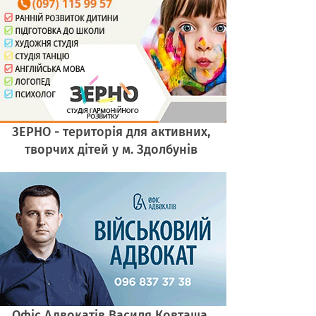
ЗЕРНО - територія для активних,
творчих дітей у м. Здолбунів
Офіс Адвокатів Василя Ковташа,