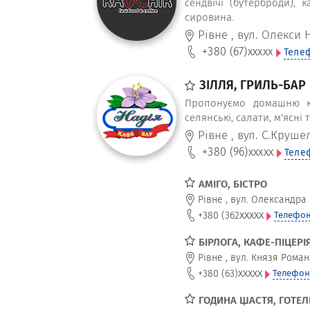
сендвічі (бутерброди), 
сировина.
Рівне
,
вул. Олекси Н
+380 (67)
xxxxx
Теле
ЗІЛЛЯ, ГРИЛЬ-БАР
Пропонуємо домашню ку
селянські, салати, м'ясні
Рівне
,
вул. С.Круше
+380 (96)
xxxxx
Теле
АМІГО, БІСТРО
Рівне
,
вул. Олександра 
xxxxx
+380 (362
Телефон
БІРЛОГА, КАФЕ-ПІЦЕРІ
Рівне
,
вул. Князя Роман
xxxxx
+380 (63)
Телефон
ГОДИНА ЩАСТЯ, ГОТЕ