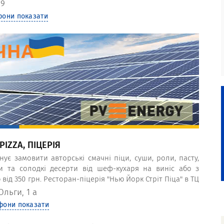
 9
фони показати
IZZA, ПІЦЕРІЯ
ує замовити авторські смачні піци, суши, роли, пасту,
ти та солодкі десерти від шеф-кухаря на виніс або з
ід 350 грн. Ресторан-піцерія "Нью Йорк Стріт Піца" в ТЦ
е обслуговування, доступні ціни, акції, доставка їжі,
Ольги, 1 а
фони показати