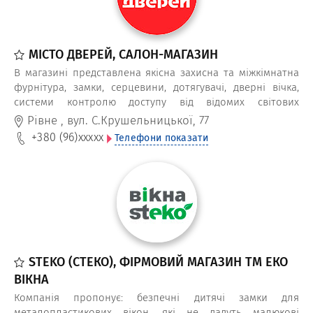
МІСТО ДВЕРЕЙ, САЛОН-МАГАЗИН
В магазині представлена якісна захисна та міжкімнатна
фурнітура, замки, серцевини, дотягувачі, дверні вічка,
системи контролю доступу від відомих світових
виробників. Також працює сервісний центр з
Рівне
,
вул. С.Крушельницької, 77
виготовлення дублікатів та перекодування серцевин
+380 (96)
xxxxx
Телефони показати
ключів Мультилок.
STEKO (СТЕКО), ФІРМОВИЙ МАГАЗИН ТМ ЕКО
ВІКНА
Компанія пропонує: безпечні дитячі замки для
металопластикових вікон, які не дадуть малюкові