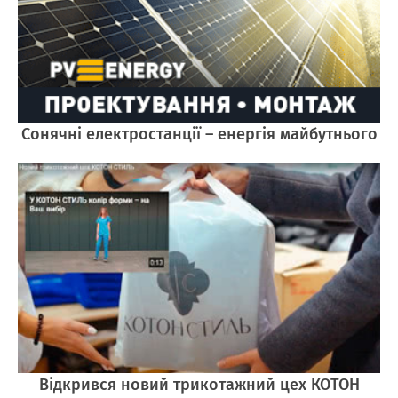
Cонячні електростанції – енергія майбутнього
Відкрився новий трикотажний цех КОТОН