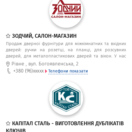
ЗОДЧИЙ, САЛОН-МАГАЗИН
Продаж дверної фурнітури для міжкімнатних та вхідних
дверей: ручки на розетці, на планці, для розсувних
дверей, для металопластикових дверей та вікон. У нас
представлені зразки ручок та дверної фурнітури в самих
Рівне
,
вул. Богоявленська, 2
різних стильових виконаннях: ковані, класика, бароко,
+380 (96)
xxxxx
Телефони показати
хай-тек, модерн, арт-деко. Підберемо ручки до різних
дверей: металопластикових, дерев'яних, металевих,
скляних чи офісних дверей.
КАПІТАЛ СТАЛЬ - ВИГОТОВЛЕННЯ ДУБЛІКАТІВ
КЛЮЧІВ