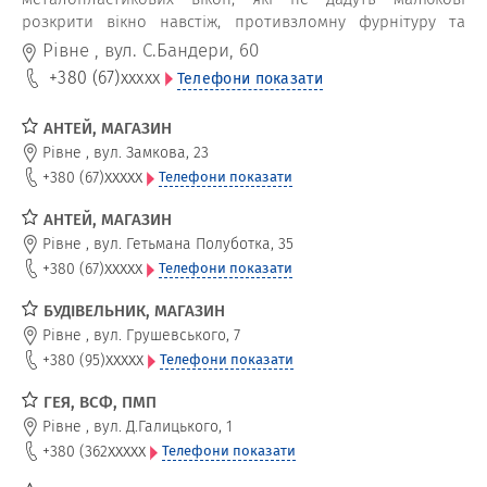
розкрити вікно навстіж, противзломну фурнітуру та
ручку з кнопкою або замком, яка дозволить налаштувати
Рівне
,
вул. С.Бандери, 60
ширину відкриття стулки для провітрювання.
+380 (67)
xxxxx
Телефони показати
АНТЕЙ, МАГАЗИН
Рівне
,
вул. Замкова, 23
xxxxx
+380 (67)
Телефони показати
АНТЕЙ, МАГАЗИН
Рівне
,
вул. Гетьмана Полуботка, 35
xxxxx
+380 (67)
Телефони показати
БУДІВЕЛЬНИК, МАГАЗИН
Рівне
,
вул. Грушевського, 7
xxxxx
+380 (95)
Телефони показати
ГЕЯ, ВСФ, ПМП
Рівне
,
вул. Д.Галицького, 1
xxxxx
+380 (362
Телефони показати