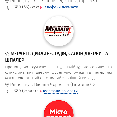
Рівне
,
вул. С.Петлюри, 14, 4 пов., офіс 430
+380 (68)
xxxxx
Телефони показати
МЕРАНТІ. ДИЗАЙН-СТУДІЯ, САЛОН ДВЕРЕЙ ТА
ШПАЛЕР
Пропонуємо сучасну, якісну, надійну, довговічну та
функціональну дверну фурнітуру: ручки та петлі, які
мають елегантний естетичний зовнішній вигляд.
Рівне
,
вул. Василя Червонія (Гагаріна), 26
+380 (97)
xxxxx
Телефони показати