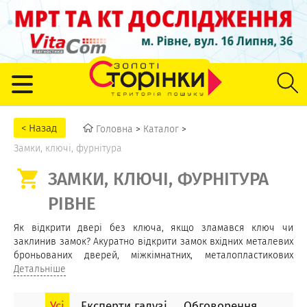
Головна
>
Каталог
>
Замки, ключі, фурнітура
ЗАМКИ, КЛЮЧІ, ФУРНІТУРА
РІВНЕ
Як відкрити двері без ключа, якщо зламався ключ чи
заклинив замок? Акуратно відкрити замок вхідних металевих
броньованих дверей, міжкімнатних, металопластикових
дверей, автомобільних дверей допоможуть спеціальні
Детальніше
служби розміщені в цьому розділі. У них можна отримати
вичерпну консультацію щодо заміни чи ремонту замка,
Усі
Експерти галузі
Обговорення