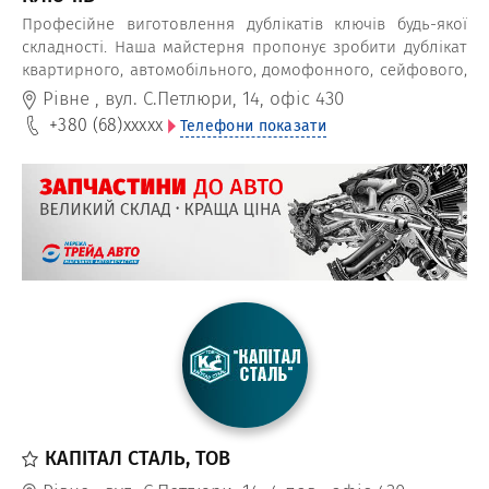
Професійне виготовлення дублікатів ключів будь-якої
складності. Наша майстерня пропонує зробити дублікат
квартирного, автомобільного, домофонного, сейфового,
гаражного ключа. Допоможемо поремонтувати або
Рівне
,
вул. С.Петлюри, 14, офіс 430
підібрати новий замок.
+380 (68)
xxxxx
Телефони показати
КАПІТАЛ СТАЛЬ, ТОВ