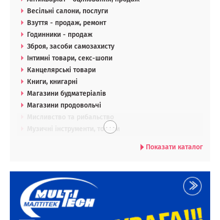
Весільні салони, послуги
Взуття - продаж, ремонт
Годинники - продаж
Зброя, засоби самозахисту
Інтимні товари, секс-шопи
Канцелярські товари
Книги, книгарні
Магазини будматеріалів
Магазини продовольчі
Мисливство та рибальство
. . .
Музичні інструменти, товари
Показати каталог