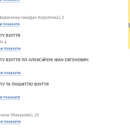
Борисенка (майдан Короленка), 2
и показати
ТУ ВЗУТТЯ
14 а
и показати
КОМФОРТМЕД, ЦЕНТР СУЧАСНОЇ
У ВЗУТТЯ ПП ОЛЕКСІЙЧУК ІВАН ЄВГЕНОВИЧ
РЕАБІЛІТАЦІЇ
и показати
ТУ ТА ПОШИТТЮ ВЗУТТЯ
и показати
ачека (Макарова), 23
и показати