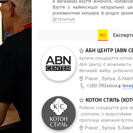
В магазинах взуття жіночого, чоловічо
Взуття з найякіснішої натуральної шк
різноманітних кольорів. В розділі реко
послуги по заміні і профілактики підош
Детальніше
каблуків, комплексний ремонт взуття.
пошиття.
Усі
Експерти
АБН ЦЕНТР (ABN C
Купити спецвзуття оптом 
АБН Центр. Є можливість 
Великий вибір робочого 
фабрик маємо на складі
Рівне
,
бульв. Б.Хме
оберемо найкращі.
+380 (96)
xxxxx
Теле
КОТОН СТИЛЬ (KOTO
Робоче спецвзуття для зв
утеплені, з водостійким 
пропонує компанія Котон
Рівне
,
бульв. Б.Хме