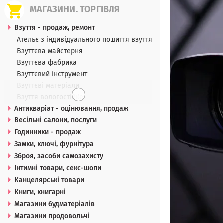
МАГАЗИНИ. ТОРГІВЛЯ
Взуття - продаж, ремонт
Ательє з індивідуального пошиття взуття
Взуттєва майстерня
Взуттєва фабрика
Взуттєвий інструмент
Взуттєві матеріали
. . .
Взуття вологостійке
Антикваріат - оцінювання, продаж
Весільні салони, послуги
Годинники - продаж
Замки, ключі, фурнітура
Зброя, засоби самозахисту
Інтимні товари, секс-шопи
Канцелярські товари
Книги, книгарні
Магазини будматеріалів
Магазини продовольчі