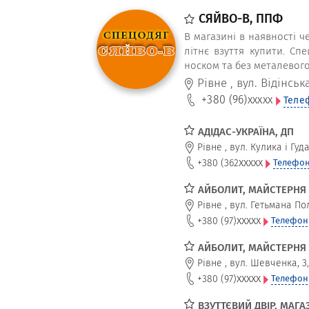
СЯЙВО-В, ППФ
В магазині в наявності че
літнє взуття купити. Сп
носком та без металевого
Рівне
,
вул. Відінська
+380 (96)
xxxxx
Теле
АДІДАС-УКРАЇНА, ДП
Рівне
,
вул. Кулика і Гуд
xxxxx
+380 (362
Телефон
АЙБОЛИТ, МАЙСТЕРНЯ 
Рівне
,
вул. Гетьмана По
xxxxx
+380 (97)
Телефон
АЙБОЛИТ, МАЙСТЕРНЯ 
Рівне
,
вул. Шевченка, 3, 
xxxxx
+380 (97)
Телефон
ВЗУТТЄВИЙ ДВІР, МАГА