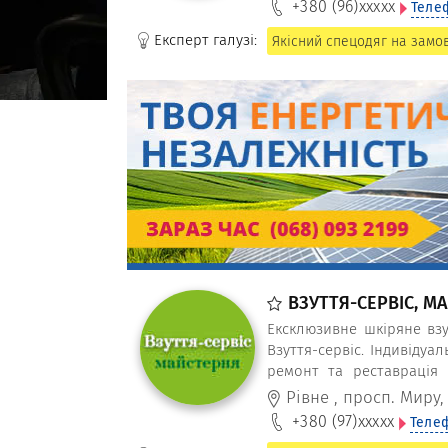
+380 (96)
xxxxx
Теле
Експерт галузі:
Якісний спецодяг на замо
ВЗУТТЯ-СЕРВІС, М
Ексклюзивне шкіряне вз
Взуття-сервіс. Індивідуа
ремонт та реставрація 
взуттєвих матеріалів про
Рівне
,
просп. Миру,
+380 (97)
xxxxx
Теле