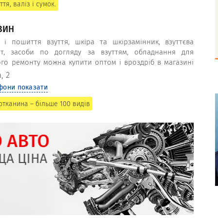
я, валіз і сумок.
ЗИН
і пошиття взуття, шкіра та шкірзамінник, взуттєва
нт, засоби по догляду за взуттям, обладнання для
ого ремонту можна купити оптом і вроздріб в магазині
, 2
фони показати
отканина – більше 100 видів