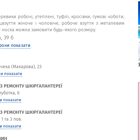
ревики робочі, утеплені, туфлі, кросівки, гумові чоботи,
ецвзуття жіноче і чоловіче, робоче взуття з металевим
 носка можна замовити будь-якого розміру.
, 39 б
фони показати
ачека (Макарова), 23
и показати
З РЕМОНТУ ШКІРГАЛАНТЕРЕЇ
луботка, 6
и показати
З РЕМОНТУ ШКІРГАЛАНТЕРЕЇ
1 та 3 пов.
и показати
ЗИН