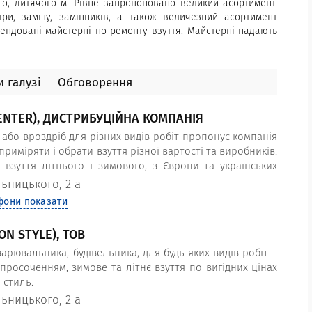
го, дитячого м. Рівне запропоновано великий асортимент.
іри, замшу, замінників, а також величезний асортимент
мендовані майстерні по ремонту взуття. Майстерні надають
ви, з розтягування взуття, з фарбування взуття, укріплення
 А також майстерні пропонують послугу з індивідуального
 галузі
Обговорення
ENTER), ДИСТРИБУЦІЙНА КОМПАНІЯ
або вроздріб для різних видів робіт пропонує компанія
приміряти і обрати взуття різної вартості та виробників.
взуття літнього і зимового, з Європи та українських
. Чоботи захисні поліуретанові (пенка) та гумові –
льницького, 2 а
фони показати
N STYLE), ТОВ
арювальника, будівельника, для будь яких видів робіт –
просоченням, зимове та літнє взуття по вигідних цінах
 стиль.
льницького, 2 а