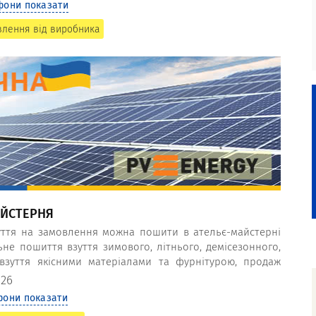
фони показати
влення від виробника
АЙСТЕРНЯ
уття на замовлення можна пошити в ательє-майстерні
льне пошиття взуття зимового, літнього, демісезонного,
взуття якісними матеріалами та фурнітурою, продаж
понує фабрика-ательє Взуття-сервіс.
 26
фони показати