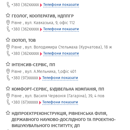
xxxxx
+380 (362
Телефони показати
ГЕОЛОГ, КООПЕРАТИВ, НДППГР
Рівне
,
вул. Кавказька, 9, офіс 112
xxxxx
+380 (362
Телефони показати
ІЗОТОП, ТОВ
Рівне
,
вул. Володимира Стельмаха (Курчатова), 18 ж
xxxxx
+380 (362
Телефони показати
ІНТЕНСИВ-СЕРВІС, ПП
Рівне
,
вул. А.Мельника, 1,офіс 401
xxxxx
+380 (97)
Телефони показати
КОМФОРТ-СЕРВІС, БУДІВЕЛЬНА КОМПАНІЯ, ПП
Рівне
,
вул. Василя Червонія (Гагаріна), 39, 4 пов
xxxxx
+380 (67)
Телефони показати
НДІПРОЕКТРЕКОНСТРУКЦІЯ, РІВНЕНСЬКА ФІЛІЯ,
ДЕРЖАВНОГО НАУКОВО-ДОСЛІДНОГО ТА ПРОЕКТНО-
ВИШУКУВАЛЬНОГО ІНСТИТУТУ, ДП