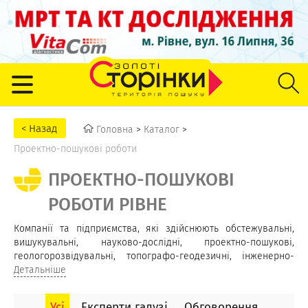
Головна
>
Каталог
>
Проектно-пошукові роботи
ПРОЕКТНО-ПОШУКОВІ
РОБОТИ РІВНЕ
Компанії та підприємства, які здійснюють обстежувальні,
вишукувальні, науково-дослідні, проектно-пошукові,
геологорозвідувальні, топографо-геодезичні, інженерно-
геологічні, картографічні, проектні роботи в Рівному та
Детальніше
Рівненській області. Визначають характеристику ґрунтів та
рівнів підземних вод для подальшого розрахунку
Усі
Експерти галузі
Обговорення