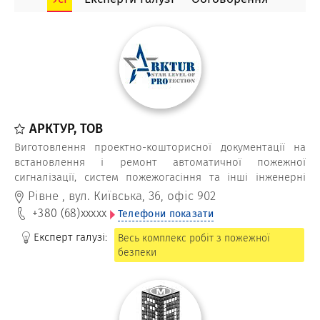
фундаментів будівлі, які необхідно для робочого проекту. А
також здійснюють визначення точного розміщення об'єкту
відносно супутникових координат для виготовлення
генплану та для виносу осей фундаменту.
АРКТУР, ТОВ
Виготовлення проектно-кошторисної документації на
встановлення і ремонт автоматичної пожежної
сигналізації, систем пожежогасіння та інші інженерні
мережі, аудит пожежної безпеки на етапі проектування
Рівне
,
вул. Київська, 36, офіс 902
будівель виконає Арктур для встановлення відповідності
+380 (68)
xxxxx
Телефони показати
приміщень нормативним вимогам прожежної безпеки,
отримання заключення про незалежну оцінку пожежних
Експерт галузі:
Весь комплекс робіт з пожежної
ризиків
безпеки