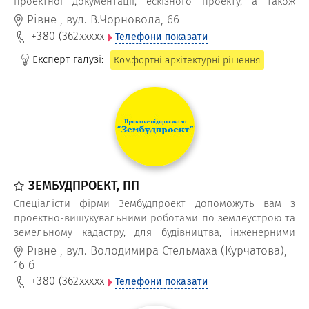
проектної документації, ескізного проекту, а також
передпроектні роботи та авторський нагляд за
Рівне
,
вул. В.Чорновола, 66
будівництвом виконує ТВФ Архсервіс
+380 (362
xxxxx
Телефони показати
Експерт галузі:
Комфортні архітектурні рішення
ЗЕМБУДПРОЕКТ, ПП
Спеціалісти фірми Зембудпроект допоможуть вам з
проектно-вишукувальними роботами по землеустрою та
земельному кадастру, для будівництва, інженерними
роботами, картографічними, з розробки проектів
Рівне
,
вул. Володимира Стельмаха (Курчатова),
землеустрою щодо відведення земельної ділянки.
16 б
+380 (362
xxxxx
Телефони показати