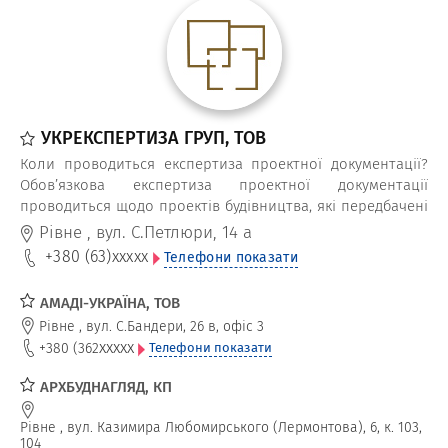
УКРЕКСПЕРТИЗА ГРУП, ТОВ
Коли проводиться експертиза проектної документації?
Обов’язкова експертиза проектної документації
проводиться щодо проектів будівництва, які передбачені
Законом України “Про регулювання містобудівної
Рівне
,
вул. С.Петлюри, 14 а
діяльності”. В інших випадках експертизу проекту
+380 (63)
xxxxx
Телефони показати
найчастіше ініціює замовник будівництва.
АМАДІ-УКРАЇНА, ТОВ
Рівне
,
вул. С.Бандери, 26 в, офіс 3
xxxxx
+380 (362
Телефони показати
АРХБУДНАГЛЯД, КП
Рівне
,
вул. Казимира Любомирського (Лермонтова), 6, к. 103,
104