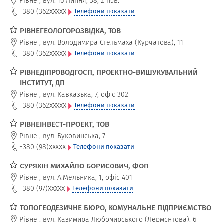
Рівне
,
вул. 16 Липня, 38, 2 пов.
xxxxx
+380 (362
Телефони показати
РІВНЕГЕОЛОГОРОЗВІДКА, ТОВ
Рівне
,
вул. Володимира Стельмаха (Курчатова), 11
xxxxx
+380 (362
Телефони показати
РІВНЕДІПРОВОДГОСП, ПРОЕКТНО-ВИШУКУВАЛЬНИЙ
ІНСТИТУТ, ДП
Рівне
,
вул. Кавказька, 7, офіс 302
xxxxx
+380 (362
Телефони показати
РІВНЕІНВЕСТ-ПРОЕКТ, ТОВ
Рівне
,
вул. Буковинська, 7
xxxxx
+380 (98)
Телефони показати
СУРЯХІН МИХАЙЛО БОРИСОВИЧ, ФОП
Рівне
,
вул. А.Мельника, 1, офіс 401
xxxxx
+380 (97)
Телефони показати
ТОПОГЕОДЕЗИЧНЕ БЮРО, КОМУНАЛЬНЕ ПІДПРИЄМСТВО
Рівне
,
вул. Казимира Любомирського (Лермонтова), 6