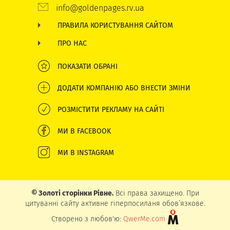
info@goldenpages.rv.ua
ПРАВИЛА КОРИСТУВАННЯ САЙТОМ
ПРО НАС
ПОКАЗАТИ ОБРАНІ
ДОДАТИ КОМПАНІЮ АБО ВНЕСТИ ЗМІНИ
РОЗМІСТИТИ РЕКЛАМУ НА САЙТІ
МИ В FACEBOOK
МИ В INSTAGRAM
© Золоті сторінки Рівне.
Всі права захищено. При
цитуванні сайту активне гіперпосиланя обов’язкове.
Створено з любов'ю:
QwerMe.com