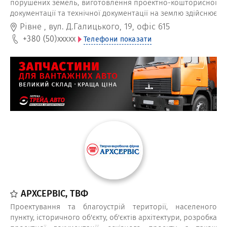
порушених земель, виготовлення проектно-кошторисної
документації та технічної документації на землю здійснює
ПП Шаблій Юрій Миколайович
Рівне
,
вул. Д.Галицького, 19, офіс 615
+380 (50)
xxxxx
Телефони показати
АРХСЕРВІС, ТВФ
Проектування та благоустрій території, населеного
пункту, історичного об'єкту, об'єктів архітектури, розробка