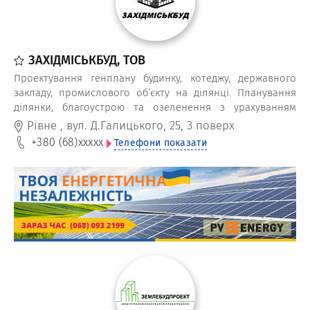
ЗАХІДМІСЬКБУД, ТОВ
Проектування генплану будинку, котеджу, державного
закладу, промислового об’єкту на ділянці. Планування
ділянки, благоустрою та озеленення з урахуванням
геодезичних особливостей, інженерних комунікацій та
Рівне
,
вул. Д.Галицького, 25, 3 поверх
червоних ліній.
+380 (68)
xxxxx
Телефони показати