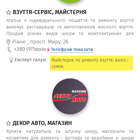
ВЗУТТЯ-СЕРВІС, МАЙСТЕРНЯ
Ательє з індивідуального пошиття та ремонту взуття
виконує реставрацію та виготовлення якісного взуття.
Продаж різних видів шкіри та комплектуючих для
виробництва взуття, сумок та інших галантерейних
Рівне
,
просп. Миру, 26
виробів. Замінити каблук (платформу), підошву,
+380 (97)
xxxxx
Телефони показати
блискавку, бігунок у взутті можна у нас.
Експерт галузі:
Майстерня по ремонту взуття, валіз і
сумок.
ДЕКОР АВТО, МАГАЗИН
Купити натуральну та штучну шкіру, матеріали та
косметику для ремонту і догляду за виробами зі шкіри