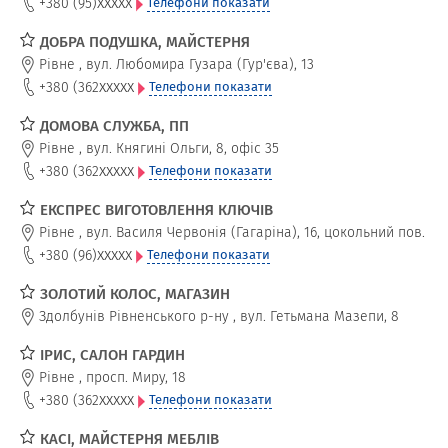
xxxxx
+380 (95)
Телефони показати
ДОБРА ПОДУШКА, МАЙСТЕРНЯ
Рівне
,
вул. Любомира Гузара (Гур'єва), 13
xxxxx
+380 (362
Телефони показати
ДОМОВА СЛУЖБА, ПП
Рівне
,
вул. Княгині Ольги, 8, офіс 35
xxxxx
+380 (362
Телефони показати
ЕКСПРЕС ВИГОТОВЛЕННЯ КЛЮЧІВ
Рівне
,
вул. Василя Червонія (Гагаріна), 16, цокольний пов.
xxxxx
+380 (96)
Телефони показати
ЗОЛОТИЙ КОЛОС, МАГАЗИН
Здолбунів Рівненського р-ну
,
вул. Гетьмана Мазепи, 8
ІРИС, САЛОН ГАРДИН
Рівне
,
просп. Миру, 18
xxxxx
+380 (362
Телефони показати
КАСІ, МАЙСТЕРНЯ МЕБЛІВ