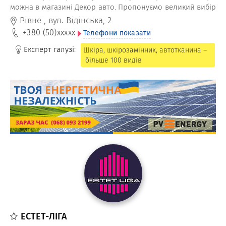
можна в магазині Декор авто. Пропонуємо великий вибір
товару та вигідні оптові ціни майстерням з ремонту та
Рівне
,
вул. Відінська, 2
пошиття взуття, виготовлення, ремонту і перетяжки
+380 (50)
xxxxx
Телефони показати
меблів і авточохлів, ательє з ремонту шкіряних виробів
та одягу.
Експерт галузі:
Шкіра, шкірозамінник, автотканина –
більше 100 видів
ЕСТЕТ-ЛІГА