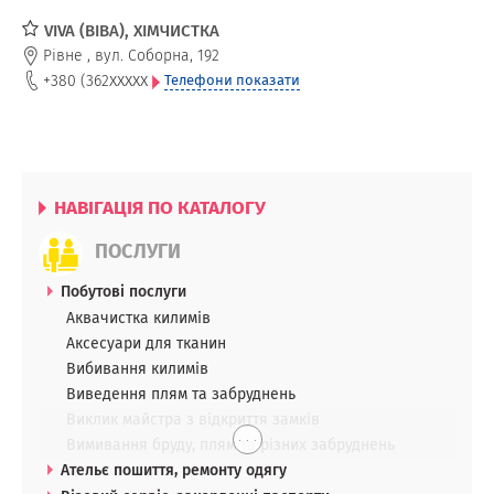
VIVA (ВІВА), ХІМЧИСТКА
Рівне
,
вул. Соборна, 192
xxxxx
+380 (362
Телефони показати
НАВІГАЦІЯ ПО КАТАЛОГУ
ПОСЛУГИ
Побутові послуги
Аквачистка килимів
Аксесуари для тканин
Вибивання килимів
Виведення плям та забруднень
Виклик майстра з відкриття замків
. . .
Вимивання бруду, плям та різних забруднень
Ательє пошиття, ремонту одягу