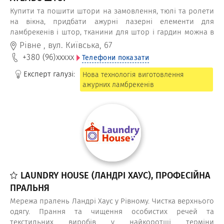
Купити та пошити штори на замовлення, тюлі та ролети
на вікна, придбати ажурні лазерні елементи для
ламбрекенів і штор, тканини для штор і гардин можна в
салоні-ательє штор Camelia Garden (Камелія Гарден)
Рівне
,
вул. Київська, 67
+380 (96)
xxxxx
Телефони показати
Експерт галузі:
Нова технологія виготовлення
ажурних ламбрекенів
LAUNDRY HOUSE (ЛАНДРІ ХАУС), ПРОФЕСІЙНА
ПРАЛЬНЯ
Мережа пралень Ландрі Хаус у Рівному. Чистка верхнього
одягу. Прання та чищення особистих речей та
текстильних виробів у найкоротші терміни