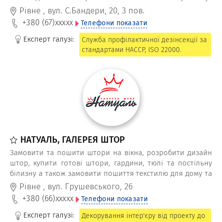
спеціальне обладнання та високоякісні препарати.
Рівне
,
вул. С.Бандери, 20, 3 пов.
+380 (67)
xxxxx
Телефони показати
Експерт галузі:
Служба профілактичної дезінсекції за
стандартами НАССР, ISO 22000.
НАТУАЛЬ, ГАЛЕРЕЯ ШТОР
Замовити та пошити штори на вікна, розробити дизайн
штор, купити готові штори, гардини, тюлі та постільну
білизну а також замовити пошиття текстилю для дому та
готелю, ресторану або кафе можна в галереї штор
Рівне
,
вул. Грушевського, 26
Натуаль.
+380 (66)
xxxxx
Телефони показати
Експерт галузі:
Декорування інтер'єру від проекту до