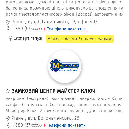
Виготовляємо сучасні жалюзі та ролети на вікна, двері,
балкони за розумною ціною. Виконуємо встановлення та
ремонт металопластикових вікон і дверей, автоматичних
гаражних воріт, автоматики для воріт, вхідних дверей і
Рівне
,
вул. Д.Галицького, 19, офіс 402
захисних ролет, регулювання фурнітури.
+380 (67)
xxxxx
Телефони показати
Експерт галузі:
Жалюзі, ролети, День-Ніч, маркізи
ЗАМКОВИЙ ЦЕНТР МАЙСТЕР КЛЮЧ
Аварійне (екстрене) відкривання дверей, автомобілів,
сейфів без ключа і без пошкодження замка пропонує
Майстрер Ключ. А також виготовлення дублікатів ключів,
автоключів, з чіпом, до домофона, розробка системи
Рівне
,
вул. Богоявленська, 26
Майстер-ключ.
+380 (67)
xxxxx
Телефони показати