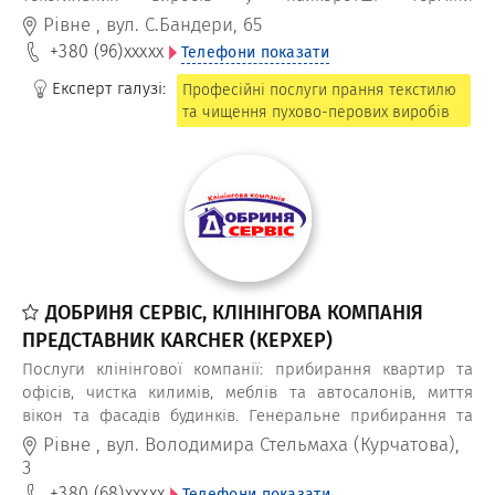
професійними безфосфатними засобами. Реставрація
Рівне
,
вул. С.Бандери, 65
пір’яних подушок із заміною напірника.
+380 (96)
xxxxx
Телефони показати
Експерт галузі:
Професійні послуги прання текстилю
та чищення пухово-перових виробів
ДОБРИНЯ СЕРВІС, КЛІНІНГОВА КОМПАНІЯ
ПРЕДСТАВНИК KARCHER (КЕРХЕР)
Послуги клінінгової компанії: прибирання квартир та
офісів, чистка килимів, меблів та автосалонів, миття
вікон та фасадів будинків. Генеральне прибирання та
прибирання після ремонту.
Рівне
,
вул. Володимира Стельмаха (Курчатова),
3
+380 (68)
xxxxx
Телефони показати