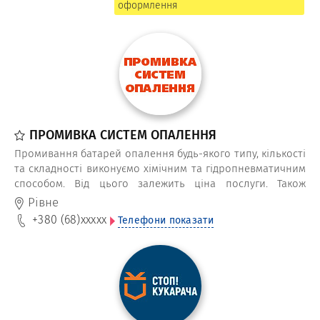
оформлення
ПРОМИВКА СИСТЕМ ОПАЛЕННЯ
Промивання батарей опалення будь-якого типу, кількості
та складності виконуємо хімічним та гідропневматичним
способом. Від цього залежить ціна послуги. Також
промити від накипу можемо котел (теплообмінник),
Рівне
труби та радіатори опалення.
+380 (68)
xxxxx
Телефони показати