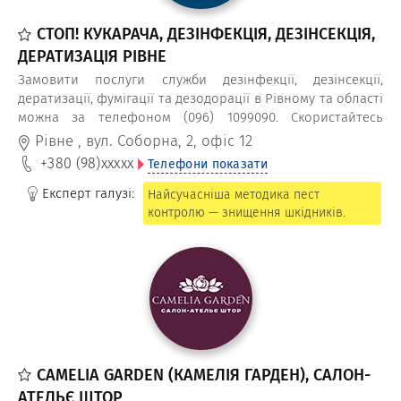
СТОП! КУКАРАЧА, ДЕЗІНФЕКЦІЯ, ДЕЗІНСЕКЦІЯ,
ДЕРАТИЗАЦІЯ РІВНЕ
Замовити послуги служби дезінфекції, дезінсекції,
дератизації, фумігації та дезодорації в Рівному та області
можна за телефоном (096) 1099090. Скористайтесь
вигідними умовами співпраці з ОСББ, виробничими і
Рівне
,
вул. Соборна, 2, офіс 12
державними установами, закладами харчування.
+380 (98)
xxxxx
Телефони показати
Експерт галузі:
Найсучасніша методика пест
контролю — знищення шкідників.
CAMELIA GARDEN (КАМЕЛІЯ ГАРДЕН), САЛОН-
АТЕЛЬЄ ШТОР