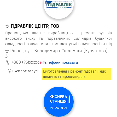
ГІДРАВЛІК-ЦЕНТР, ТОВ
Пропонуємо власне виробництво і ремонт рукавів
високого тиску та гідравлічних циліндрів будь-якої
складності, запчастини і комплектуючі в наявності та під
замовлення. Виготовляємо гідравлічні ущільнення
Рівне
,
вул. Володимира Стельмаха (Курчатова),
методом точіння.
34
+380 (96)
xxxxx
Телефони показати
Експерт галузі:
Виготовлення і ремонт гідравлічних
шлангів і гідроциліндрів