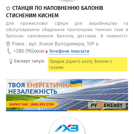
СТАНЦІЯ ПО НАПОВНЕННЮ БАЛОНІВ
СТИСНЕНИМ КИСНЕМ
Для промислової сфери для виробництва та
обслуговування обаднання пропонуємо технічні гази в
балонах: наповнення балонів, доставка. В наявності:
кисень, вуглекислота, рідкий азот, аргон, суміші газів.
Рівне
,
вул. Князя Володимира, 109 а
+380 (96)
xxxxx
Телефони показати
Експерт галузі:
Продаж рідкого азоту, балони з
газами.