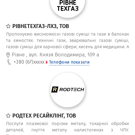
РІВНЕТЕХГАЗ-ЛХЗ, ТОВ
Пропонуємо високоякісні газові суміші та гази в балонах
та ємностях: технічні гази, зварювальні газові суміші,
газові суміші для харчової сфери, кисень для медицини. А
також аргон, технічний кисень, пропан, медичні гази,
Рівне
,
вул. Князя Володимира, 109 а
харчові гази, ацетилен. Надаємо в оренду газові балони
+380 (67)
xxxxx
Телефони показати
та здійснюємо доставку газів.
РОДТЕХ РЕСАЙКЛІНГ, ТОВ
Послуги плазмової порізки металу, токарної обробки
деталей, гнуття металу налистогинах з ЧПУ.