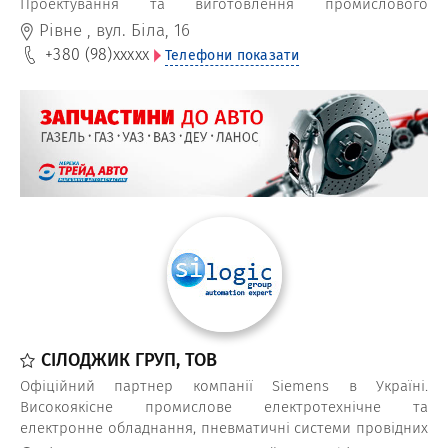
Проектування та виготовлення промислового
обладнання для переробки брухту, відходів, біомаси.
Рівне
,
вул. Біла, 16
Будівництво біогазових станцій для переробки
+380 (98)
xxxxx
Телефони показати
органічних відходів на фермах, в деревообробній сфері.
Лінії для сортування твердого сміття (субстрату).
СІЛОДЖИК ГРУП, ТОВ
Офіційний партнер компанії Siemens в Україні.
Високоякісне промислове електротехнічне та
електронне обладнання, пневматичні системи провідних