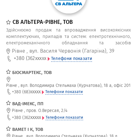
СВ АЛЬТЕРА-РІВНЕ, ТОВ
Здійснюємо продаж та впровадження високоякісних
комплектуючих, приладів та систем: електротехнічного,
електромеханічного обладнання та засобів
автоматизації, провідних європейських виробників
Рівне
,
вул. Василя Червонія (Гагаріна), 39
+380 (362
xxxxx
Телефони показати
БІОСМАРТЕКС, ТОВ
Рівне
,
вул. Володимира Стельмаха (Курчатова), 18 а, офіс 201
xxxxx
+380 (68)
Телефони показати
ВАД-ІМЕКС, ПП
Рівне
,
пров. О.Вересая, 2/4
xxxxx
+380 (362
Телефони показати
ВАМЕТ І К, ТОВ
Рівне
,
вул. Володимира Стельмаха (Курчатова), 18 д