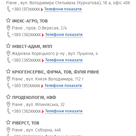
Рівне
,
вул. Володимира Стельмаха (Курчатова), 18 а, офіс 406
xxxxx
+380 (97)
Телефони показати
ІМЕКС-АГРО, ТОВ
Рівне
,
пров. О.Вересая, 2/4
xxxxx
+380 (362
Телефони показати
ІНВЕСТ-АДАМ, МПП
Жадківка Корецького р-ну
,
вул. Пушкіна, 4
xxxxx
+380 (365
Телефони показати
КРІОГЕНСЕРВІС, ФІРМА, ТОВ, ФІЛІЯ РІВНЕ
Рівне
,
вул. Князя Володимира, 112 г
xxxxx
+380 (95)
Телефони показати
ПРОДЕКОЛОГІЯ, НВФ
Рівне
,
вул. Млинівська, 32
xxxxx
+380 (362
Телефони показати
РІВЕРСТ, ТОВ
Рівне
,
вул. Соборна, 446