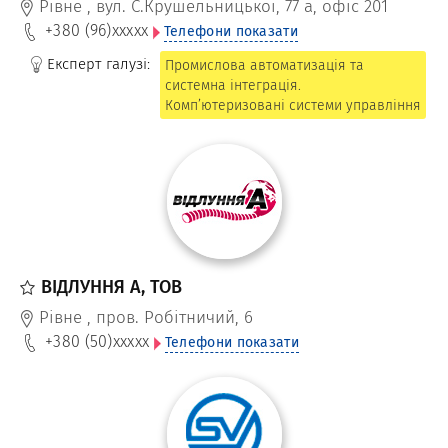
світових виробників.
Рівне
,
вул. С.Крушельницької, 77 а, офіс 201
+380 (96)
xxxxx
Телефони показати
Експерт галузі:
Промислова автоматизація та
системна інтеграція.
Комп’ютеризовані системи управління
ВІДЛУННЯ А, ТОВ
Рівне
,
пров. Робітничий, 6
+380 (50)
xxxxx
Телефони показати