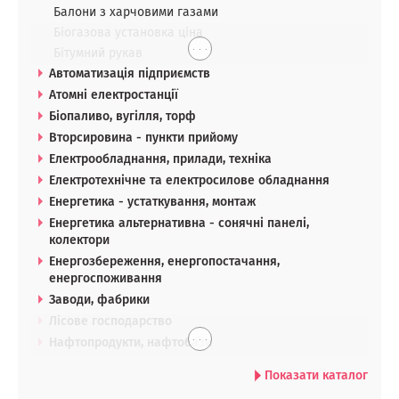
Балони з харчовими газами
Біогазова установка ціна
. . .
Бітумний рукав
Автоматизація підприємств
Атомні електростанції
Біопаливо, вугілля, торф
Вторсировина - пункти прийому
Електрообладнання, прилади, техніка
Електротехнічне та електросилове обладнання
Енергетика - устаткування, монтаж
Енергетика альтернативна - сонячні панелі,
колектори
Енергозбереження, енергопостачання,
енергоспоживання
Заводи, фабрики
Лісове господарство
. . .
Нафтопродукти, нафтобази
Показати каталог