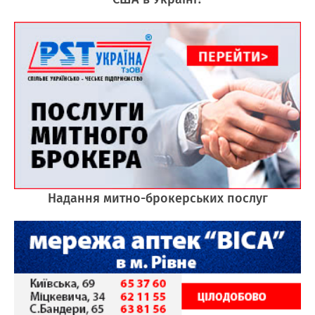
Надання митно-брокерських послуг