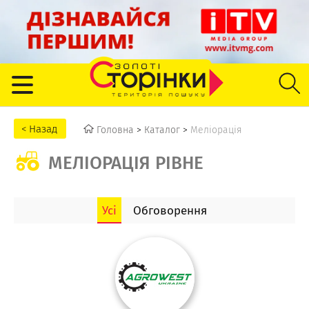
Головна
>
Каталог
>
Меліорація
МЕЛІОРАЦІЯ РІВНЕ
Усі
Обговорення