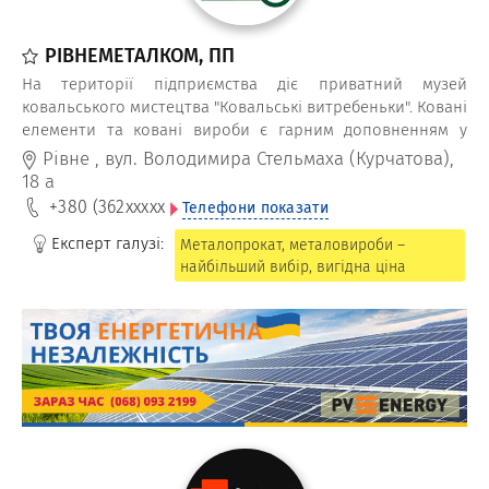
РІВНЕМЕТАЛКОМ, ПП
На території підприємства діє приватний музей
ковальського мистецтва "Ковальські витребеньки". Ковані
елементи та ковані вироби є гарним доповненням у
виготовленні кованих воріт, огорож, решіток, мангалів,
Рівне
,
вул. Володимира Стельмаха (Курчатова),
садових меблів, сходів та перил.
18 а
+380 (362
xxxxx
Телефони показати
Експерт галузі:
Металопрокат, металовироби –
найбільший вибір, вигідна ціна