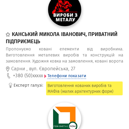
КАНСЬКИЙ МИКОЛА ІВАНОВИЧ, ПРИВАТНИЙ
ПІДПРИЄМЕЦЬ
Пропонуємо ковані елементи від виробника.
Виготовлення металевих виробів та конструкцій на
замовлення. Художня ковка на замовлення, ковані ворота
та брами, садові гойдалки, ковані презенти, мангали
Сарни
,
вул. Європейська, 27
ручної роботи, металеві огорожі та паркани. А також
+380 (50)
xxxxx
Телефони показати
виготовляємо МАФи: вагончики, гаражі, кіоски, склади,
модульні металеві споруди тощо в Рівному, Сарнах та
Експерт галузі:
Виготовлення кованих виробів та
Рівненській області.
МАФів (малих архітектурних форм)