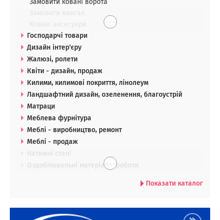
Замовити ковані ворота
Замовити мангал
. . .
Ковані аксесуари
Господарчі товари
Дизайн інтер'єру
Жалюзі, ролети
Квіти - дизайн, продаж
Килими, килимові покриття, лінолеум
Ландшафтний дизайн, озеленення, благоустрій
Матраци
Меблева фурнітура
Меблі - виробництво, ремонт
Меблі - продаж
Натяжні стелі
. . .
Оздоблювальні матеріали, роботи
Показати каталог