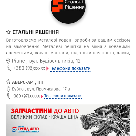
СТАЛЬНІ РІШЕННЯ
Виготовляємо металеві ковані вироби за вашим ескізом
на замовлення. Металеві решітки на вікна з кованими
елементами, ковані мангали, підставки для квітів, лавки,
гойдалки та альтанки, ворота, балкони, дашки, козирки
Рівне
,
вул. Будівельників, 12
та багато інших кованих елементів і виробів.
+380 (96)
xxxxx
Телефони показати
АВЕРС-АРТ, ПП
Дубно
,
вул. Промислова, 17 а
xxxxx
+380 (97)
Телефони показати