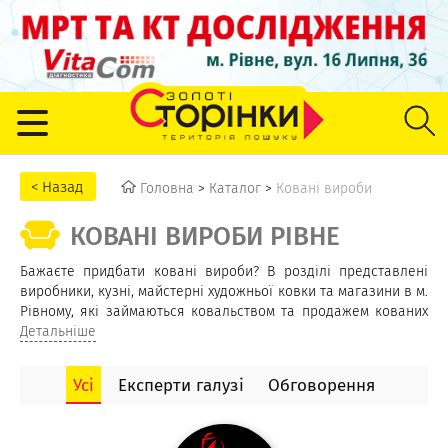
Головна
>
Каталог
>
Ковані вироби
КОВАНІ ВИРОБИ РІВНЕ
Бажаєте придбати ковані вироби? В розділі представлені
виробники, кузні, майстерні художньої ковки та магазини в м.
Рівному, які займаються ковальством та продажем кованих
виробів. Пропонують великий асортимент напівфабрикатів
Детальніше
(кованих елементів), ковані підставка для квітів, решітки та
ворота, каміни та аксесуари до них, ковані меблі, мангали,
Усі
Експерти галузі
Обговорення
сходи та перила. Можливо замовити ковану огорожу чи
ворота, а також неповторні ковані предмети для інтер’єру й
екстер’єру будь-якої складності.