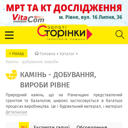
Головна
>
Каталог
>
Камінь - добування, вироби
КАМІНЬ - ДОБУВАННЯ,
ВИРОБИ РІВНЕ
Природний камінь, що на Рівненщині представлений
гранітом та базальтом, широко застосовується в багатьох
процесах виробництва. Це і будівельний матеріал, і матеріал
для будівництва доріг, і матеріал для виробництва
Детальніше
природної бруківки. Також граніт використовується для
створення предметів інтер'єру, пам'ятникиків. Базаль є
Усі
Експерти галузі
Обговорення