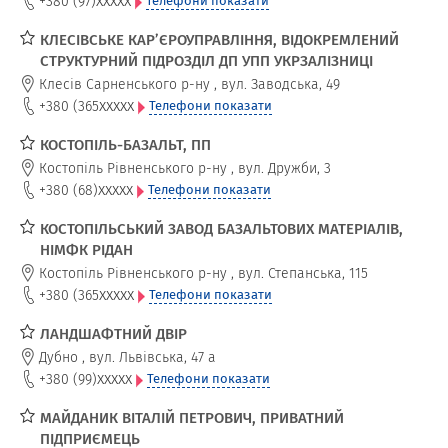
xxxxx
+380 (97)
Телефони показати
КЛЕСІВСЬКЕ КАР’ЄРОУПРАВЛІННЯ, ВІДОКРЕМЛЕНИЙ
СТРУКТУРНИЙ ПІДРОЗДІЛ ДП УПП УКРЗАЛІЗНИЦІ
Клесів Сарненського р-ну
,
вул. Заводська, 49
xxxxx
+380 (365
Телефони показати
КОСТОПІЛЬ-БАЗАЛЬТ, ПП
Костопіль Рівненського р-ну
,
вул. Дружби, 3
xxxxx
+380 (68)
Телефони показати
КОСТОПІЛЬСЬКИЙ ЗАВОД БАЗАЛЬТОВИХ МАТЕРІАЛІВ,
НІМФК РІДАН
Костопіль Рівненського р-ну
,
вул. Степанська, 115
xxxxx
+380 (365
Телефони показати
ЛАНДШАФТНИЙ ДВІР
Дубно
,
вул. Львівська, 47 а
xxxxx
+380 (99)
Телефони показати
МАЙДАНИК ВІТАЛІЙ ПЕТРОВИЧ, ПРИВАТНИЙ
ПІДПРИЄМЕЦЬ