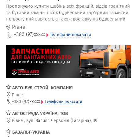
Пропонуємо купити щебінь всіх фракцій, відсів гранітний
та бутовий камінь, пісок будівельний кар'єрний та митий
по доступній вартості, а також доставку на будівельний
майданчик
Рівне
+380 (97)
xxxxx
Телефони показати
АВТО-БУД-СТРОЙ, КОМПАНІЯ
Рівне
xxxxx
+380 (97)
Телефони показати
АВТОСТРАДА УКРАЇНА, ТОВ
Рівне
,
вул. Василя Червонія (Гагаріна), 39
БАЗАЛЬТ-УКРАЇНА