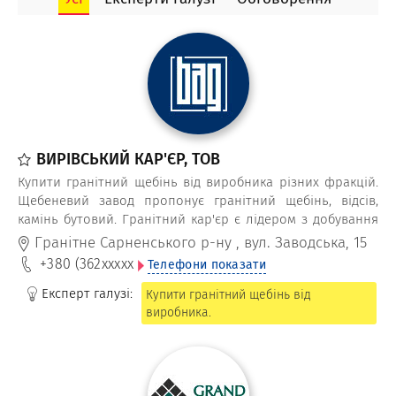
незамінною сировиною для створення ізоляційних волокон.
Базальтові кар'єри з базальтовими стовпами є самобутнім
природним туристичним об'єктом Рівненщини та України,
який щороку приваблює тисячі туристів
ВИРІВСЬКИЙ КАР'ЄР, ТОВ
Купити гранітний щебінь від виробника різних фракцій.
Щебеневий завод пропонує гранітний щебінь, відсів,
камінь бутовий. Гранітний кар'єр є лідером з добування
гранітного щебеню найвищої якості з використанням
Гранітне Сарненського р-ну
,
вул. Заводська, 15
німецького обладнання та технологій.
+380 (362
xxxxx
Телефони показати
Експерт галузі:
Купити гранітний щебінь від
виробника.