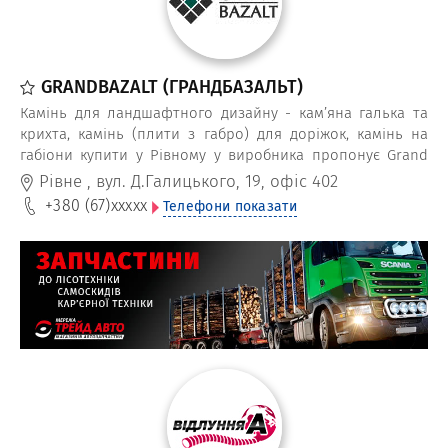
GRANDBAZALT (ГРАНДБАЗАЛЬТ)
Камінь для ландшафтного дизайну - кам’яна галька та
крихта, камінь (плити з габро) для доріжок, камінь на
габіони купити у Рівному у виробника пропонує Grand
Bazalt. Також виготовляємо бруківку з натурального
Рівне
,
вул. Д.Галицького, 19, офіс 402
каменю, гранітні пам’ятники, сходи, стільниці, підвіконня,
+380 (67)
xxxxx
Телефони показати
поребрик.