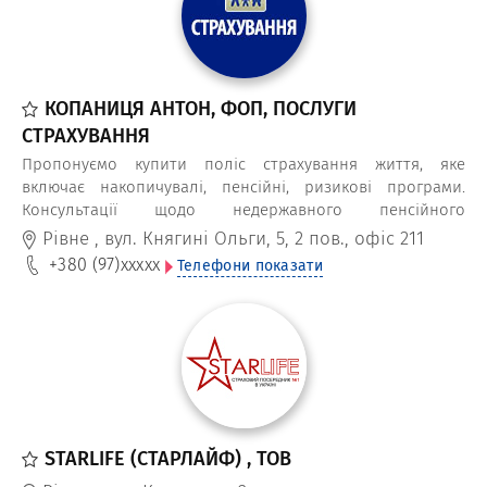
КОПАНИЦЯ АНТОН, ФОП, ПОСЛУГИ
СТРАХУВАННЯ
Пропонуємо купити поліс страхування життя, яке
включає накопичувалі, пенсійні, ризикові програми.
Консультації щодо недержавного пенсійного
забезпечення та накопичувальні системи від СК
Рівне
,
вул. Княгині Ольги, 5, 2 пов., офіс 211
МетЛайф, ТАС, Княжа, ПЗУ, ARX тощо. Оформіть "фінансову
+380 (97)
xxxxx
Телефони показати
подушку" для своїх дітей. Забезпечте собі достойну
пенсію – почніть відкладати вже.
STARLIFE (СТАРЛАЙФ) , ТОВ