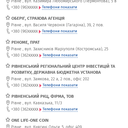
Рівне
,
вул. Казимира Любомирського (Лермонтова), 5 в
xxxxx
+380 (96)
Телефони показати
ОБЕРІГ, СТРАХОВА АГЕНЦІЯ
Рівне
,
вул. Василя Червонія (Гагаріна), 39, 2 пов.
xxxxx
+380 (96)
Телефони показати
РЕНОМЕ, ПРАТ
Рівне
,
вул. Захисників Маріуполя (Костромська), 25
xxxxx
+380 (362
Телефони показати
РІВНЕНСЬКИЙ РЕГІОНАЛЬНИЙ ЦЕНТР ІНВЕСТИЦІЙ ТА
РОЗВИТКУ, ДЕРЖАВНА БЮДЖЕТНА УСТАНОВА
Рівне
,
вул. Замкова, 22 а, 2 пов., офіс 202
xxxxx
+380 (362
Телефони показати
РІВНЕНСЬКИЙ РКЦ, ФІРМА, ТОВ
Рівне
,
вул. Кавказька, 11/3
xxxxx
+380 (362
Телефони показати
ONE LIFE-ONE COIN
Рівне
,
вул. Княгині Ольги, 5, офіс 409