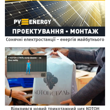
Cонячні електростанції – енергія майбутнього
Відкрився новий трикотажний цех КОТОН