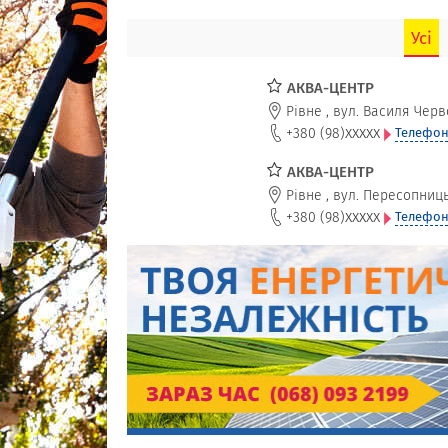
Усі
АКВА-ЦЕНТР
Рівне
,
вул. Василя Черво
xxxxx
+380 (98)
Телефон
АКВА-ЦЕНТР
Рівне
,
вул. Пересопниц
xxxxx
+380 (98)
Телефон