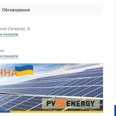
Обговорення
нія (Гагаріна), 16
и показати
ька
и показати