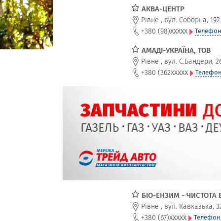
АКВА-ЦЕНТР
Рівне
,
вул. Соборна, 192
xxxxx
+380 (98)
Телефон
АМАДІ-УКРАЇНА, ТОВ
Рівне
,
вул. С.Бандери, 26
xxxxx
+380 (362
Телефон
БІО-ЕНЗИМ - ЧИСТОТА
Рівне
,
вул. Кавказька, 3
xxxxx
+380 (67)
Телефон