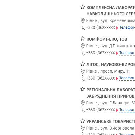
КОМПЛЕКСНА ЛАБОРАТ
НАВКОЛИШНЬОГО СЕР
Рівне
,
вул. Кременецька
xxxxx
+380 (362
Телефон
КОМФОРТ-ЕКО, ТОВ
Рівне
,
вул. Д.Галицького,
xxxxx
+380 (362
Телефон
ЛІГОС, НАУКОВО-ВИРО
Рівне
,
просп. Миру, 11
xxxxx
+380 (362
Телефон
РЕГІОНАЛЬНА ЛАБОРАТ
ЗАБРУДНЕННЯ ПРИРОД
Рівне
,
вул. С.Бандери, 3
xxxxx
+380 (362
Телефон
УКРАЇНСЬКЕ ТОВАРИСТ
Рівне
,
вул. В.Чорновола,
xxxxx
+380 (362
Телефон