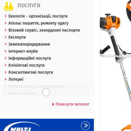
ПОСЛУГИ
Екологія - організації, послуги
Ательє пошиття, ремонту одягу
Візовий сервіс, закордонні паспорти
Експерти
Землевпорядкування
Інтернет-клуби
Інформаційні послуги
Клінінгові послуги
Консалтингові послуги
Лотереї
Метрологія і стандартизація
. . .
Митні послуги
Показати каталог