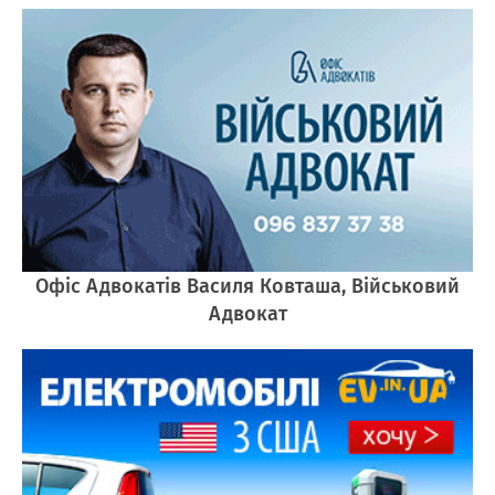
Офіс Адвокатів Василя Ковташа, Військовий
Адвокат