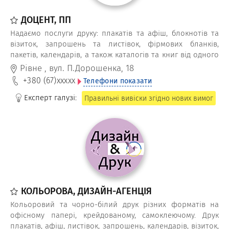
ДОЦЕНТ, ПП
Надаємо послуги друку: плакатів та афіш, блокнотів та
візиток, запрошень та листівок, фірмових бланків,
пакетів, календарів, а також каталогів та книг від одного
екземпляра
Рівне
,
вул. П.Дорошенка, 18
+380 (67)
xxxxx
Телефони показати
Експерт галузі:
Правильні вивіски згідно нових вимог
КОЛЬОРОВА, ДИЗАЙН-АГЕНЦІЯ
Кольоровий та чорно-білий друк різних форматів на
офісному папері, крейдованому, самоклеючому. Друк
плакатів, афіш, листівок, запрошень, календарів, візиток,