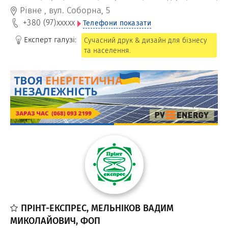
каталогів, книг та іншої поліграфічної продукції.
Рівне
,
вул. Соборна, 5
+380 (97)
xxxxx
Телефони показати
Експерт галузі:
Сучасний друк & дизайн для бізнесу
та населення.
ПРІНТ-ЕКСПРЕС, МЕЛЬНІКОВ ВАДИМ
МИКОЛАЙОВИЧ, ФОП