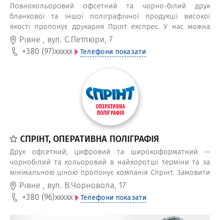
Повнокольоровий офсетний та чорно-білий друк
бланкової та іншої поліграфічної продукції високої
якості пропонує друкарня Прінт експрес. У нас можна
замовити або купити бланки суворої звітності,
Рівне
,
вул. С.Петлюри, 7
бухгалтерські бланки, книги та журнали, брошури, акти та
+380 (97)
xxxxx
Телефони показати
декларації, а також якісну поліграфію.
СПРІНТ, ОПЕРАТИВНА ПОЛІГРАФІЯ
Друк офсетний, цифровий та широкоформатний —
чорнобілий та кольоровий в найкоротші терміни та за
мінімальною ціною пропонує компанія Спрінт. Замовити
друк квартальних, настольних, кишенькових календарів,
Рівне
,
вул. В.Чорновола, 17
візиток, листівок, буклетів, плакатів.
+380 (96)
xxxxx
Телефони показати