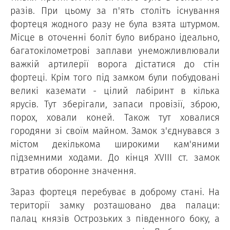
разів. При цьому за п'ять століть існування
фортеця жодного разу не була взята штурмом.
Місце в оточенні боліт було вибрано ідеально,
багатокілометрові заплави унеможливлювали
важкій артилерії ворога дістатися до стін
фортеці. Крім того під замком були побудовані
великі каземати - цілий лабіринт в кілька
ярусів. Тут зберігали, запаси провізії, зброю,
порох, ховали коней. Також тут ховалися
городяни зі своїм майном. Замок з'єднувався з
містом декількома широкими кам'яними
підземними ходами. До кінця ХVІІІ ст. замок
втратив оборонне значення.
Зараз фортеця перебуває в доброму стані. На
території замку розташовано два палаци:
палац князів Острозьких з південного боку, а