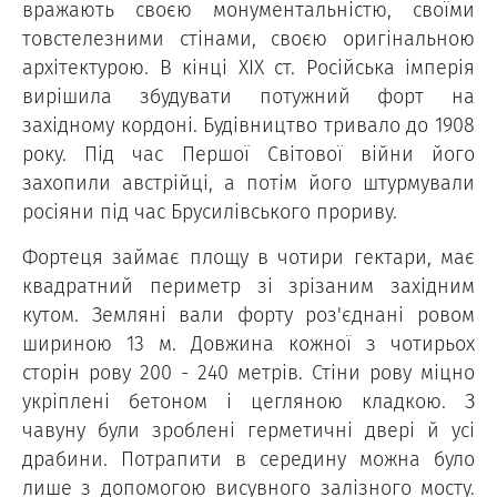
вражають своєю монументальністю, своїми
товстелезними стінами, своєю оригінальною
архітектурою. В кінці XIX ст. Російська імперія
вирішила збудувати потужний форт на
західному кордоні. Будівництво тривало до 1908
року. Під час Першої Світової війни його
захопили австрійці, а потім його штурмували
росіяни під час Брусилівського прориву.
Фортеця займає площу в чотири гектари, має
квадратний периметр зі зрізаним західним
кутом. Земляні вали форту роз'єднані ровом
шириною 13 м. Довжина кожної з чотирьох
сторін рову 200 - 240 метрів. Стіни рову міцно
укріплені бетоном і цегляною кладкою. З
чавуну були зроблені герметичні двері й усі
драбини. Потрапити в середину можна було
лише з допомогою висувного залізного мосту.