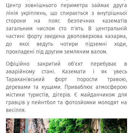
Центр зовнішнього периметра займає друга
лінія укріплень, що спирається з внутрішньої
сторони на пояс безпечних казематів
загальним числом сто п’ять. В центральній
частині форту зведена двоповерхова казарма,
до якої ведуть чотири підземні ходи,
прокладені під другим земляним валом.
Офіційно закритий об’єкт перебуває в
аварійному стані. Каземати і як увесь
Тараканівський форт поросли травою,
деревами та кущами. Приваблює атмосферою
містики туристів, дігерів. Є майданчиком для
гравців у пейнтбол та фотозйомки молодят на
весілля.