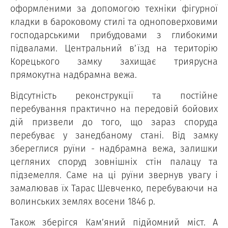
оформленими за допомогою техніки фігурної
кладки в бароковому стилі та одноповерховими
господарськими прибудовами з глибокими
підвалами. Центральний в’їзд на територію
Корецького замку захищає триярусна
прямокутна надбрамна вежа.
Відсутність реконструкції та постійне
перебування практично на передовій бойових
дій призвели до того, що зараз споруда
перебуває у занедбаному стані. Від замку
збереглися руїни - надбрамна вежа, залишки
цегляних споруд зовнішніх стін палацу та
підземелля. Саме на ці руїни звернув увагу і
замалював їх Тарас Шевченко, перебуваючи на
волинських землях восени 1846 р.
Також зберігся Кам’яний підйомний міст. А