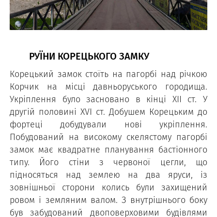
РУЇНИ КОРЕЦЬКОГО ЗАМКУ
Корецький замок стоїть на пагорбі над річкою
Корчик на місці давньоруського городища.
Укріплення було засновано в кінці XIІ ст. У
другій половині XVI ст. Добушем Корецьким до
фортеці добудували нові укріплення.
Побудований на високому скелястому пагорбі
замок має квадратне планування бастіонного
типу. Його стіни з червоної цегли, що
підносяться над землею на два яруси, із
зовнішньої сторони колись були захищений
ровом і земляним валом. З внутрішнього боку
був забудований двоповерховими будівлями