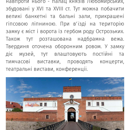
навпроти нього - палац князів Любомирських,
збудовані у ХVІ та ХVІІІ ст. Тут можна побачити
великі банкетні та бальні зали, прикрашені
гіпсовою ліпниною. При в'їзді на територію
замку є міст і ворота із гербом роду Острозьких.
Також тут розташована надбрамна вежа.
Твердиня оточена оборонним ровом. У замку
діє музей, тут влаштовують постійні та
тимчасові виставки, проводять концерти,
театральні вистави, конференції.