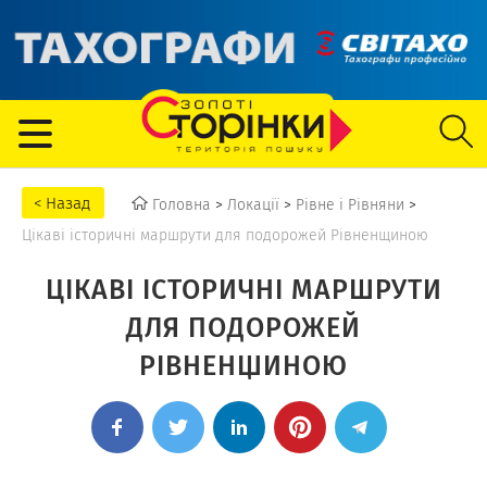
Головна
>
Локації
>
Рівне і Рівняни
>
Цікаві історичні маршрути для подорожей Рівненщиною
ЦІКАВІ ІСТОРИЧНІ МАРШРУТИ
ДЛЯ ПОДОРОЖЕЙ
РІВНЕНЩИНОЮ