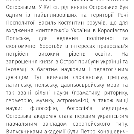
Острозьким. У ХVІ ст. рід князів Острозьких був
одним із найвпливовіших на території Речі
Посполитої. Василь-Костянтин розумів, що для
входження «литовської» України в Королівство
Польське, для ведення політичної та
економічної боротьби в інтересах православ'я
потрібен високий рівень освіти. На
запрошення князя в Острог прибули українці та
іноземці з багатим науковим і педагогічним
досвідом. Тут вивчали слов'янську, грецьку,
латинську, польську, давньоєврейську мови та
так звані вільні науки (граматику, риторику,
геометрію, музику, астрономію), а також вищі
науки: філософію, богослів'я, медицину.
Острозька академія стала першим українським
навчальним закладом європейського типу.
Випускниками академії були Петро Конашевич-