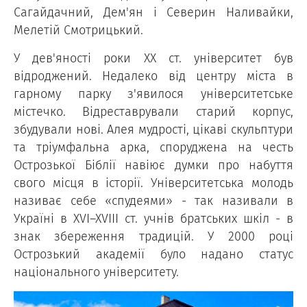
Сагайдачний, Дем'ян і Северин Наливайки,
Мелетій Смотрицький.
У дев'яності роки ХХ ст. університет був
відроджений. Недалеко від центру міста в
гарному парку з'явилося університетське
містечко. Відреставрували старий корпус,
збудували нові. Алея мудрості, цікаві скульптури
та тріумфальна арка, споруджена на честь
Острозької Біблії навіює думки про набуття
свого місця в історії. Університетська молодь
називає себе «спудеями» - так називали в
Україні в XVI–XVIII ст. учнів братських шкіл - в
знак збереження традицій. У 2000 році
Острозький академії було надано статус
національного університету.