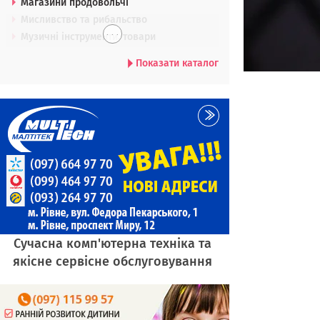
Магазини продовольчі
Мисливство та рибальство
. . .
Музичні інструменти, товари
Показати каталог
Сучасна комп'ютерна техніка та
якісне сервісне обслуговування