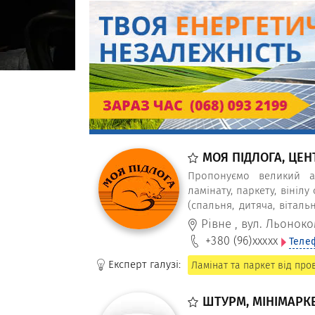
МОЯ ПІДЛОГА, ЦЕ
Пропонуємо великий ас
ламінату, паркету, вінілу
(спальня, дитяча, вітальн
від провідних виробників 
Рівне
,
вул. Льоноко
терасна для власників пр
+380 (96)
xxxxx
Теле
Експерт галузі:
Ламінат та паркет від про
ШТУРМ, МІНІМАРК