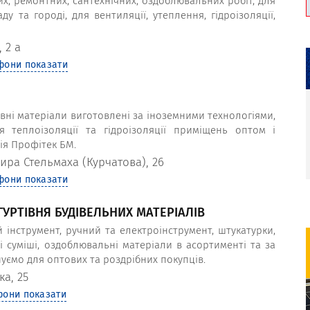
х, ремонтних, сантехнічних, оздоблювальних робіт, для
у та городі, для вентиляції, утеплення, гідроізоляції,
 2 а
фони показати
вні матеріали виготовлені за іноземними технологіями,
я теплоізоляції та гідроізоляції приміщень оптом і
ія Профітек БМ.
ира Стельмаха (Курчатова), 26
фони показати
ГУРТІВНЯ БУДІВЕЛЬНИХ МАТЕРІАЛІВ
 інструмент, ручний та електроінструмент, штукатурки,
ні суміші, оздоблювальні матеріали в асортименті та за
уємо для оптових та роздрібних покупців.
ка, 25
фони показати