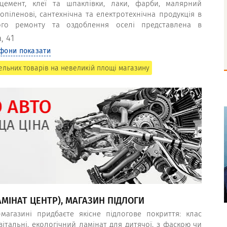
, цемент, клеї та шпаклівки, лаки, фарби, малярний
опіленові, сантехнічна та електротехнічна продукція в
ного ремонту та оздоблення оселі представлена в
, 41
фони показати
ельних товарів на невеликій площі магазину
АМІНАТ ЦЕНТР), МАГАЗИН ПІДЛОГИ
-магазині придбаєте якісне підлогове покриття: клас
 вітальні, екологічний ламінат для дитячої, з фаскою чи