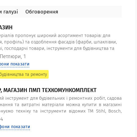
 галузі
Обговорення
ГАЗИН
еріалів пропонує широкий асортимент товарів: для
, профіль) та оздоблення фасадів (фарби, шпаклівки,
ші, господарчі товари, інструменти для будівництва та
 Петлюри, 1
фони показати
будівництва та ремонту
Р, МАГАЗИН ПМП ТЕХКОМУНКОМПЛЕКТ
 інструмент для будівельних і ремонтних робіт, садова
днання та витратні матеріали можна купити в магазині
нуємо техніку та інструменти відомих ТМ Stihl, Bosch,
anley, Intertool за вигідними цінами, оптом і вроздріб.
 4
фони показати