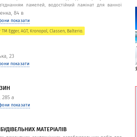
з'єднанням ламелей, водостійкий ламінат для ванної
відних брендів Європи.
енка, 84 в
фони показати
М Egger, AGT, Kronopol, Classen, Balterio.
ка, 23
фони показати
АЗИН
 285 а
фони показати
 БУДІВЕЛЬНИХ МАТЕРІАЛІВ