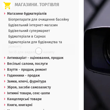
МАГАЗИНИ. ТОРГІВЛЯ
Магазини будматеріалів
Біопрепарати для очищення басейну
Будівельний інтернет-магазин
Будівельний супермаркет
Будматеріали в Сарнах
Будматеріали для будівництва та
ремонту
. . .
Засіб для видалення накипу
Антикваріат - оцінювання, продаж
Весільні салони, послуги
Взуття - продаж, ремонт
Годинники - продаж
Замки, ключі, фурнітура
Зброя, засоби самозахисту
Інтимні товари, секс-шопи
Канцелярські товари
Книги, книгарні