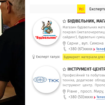
Усі
Експерти
БУДІВЕЛЬНИК, МА
Магазин будівельних мат
покрівлі (металочерепиця
сайдинг), будівельні сумі
господарства та інше.
Сарни
,
вул. Симона
+380 (67)
xxxxx
Теле
Експерт галузі:
Будмаркет: матеріали для 
ІНСТРУМЕНТ-ЦЕНТ
Професійний та побутовий
техніка, додаткове обла
Інструмент центр. Пропо
DeWALT, Makita, Metabo, St
Рівне
,
просп. Миру,
+380 (50)
xxxxx
Теле