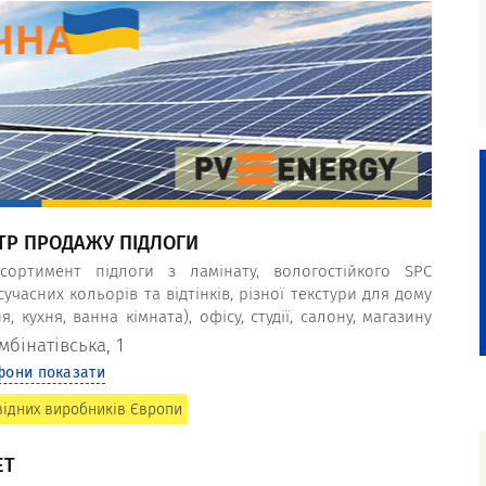
НТР ПРОДАЖУ ПІДЛОГИ
ортимент підлоги з ламінату, вологостійкого SPC
 сучасних кольорів та відтінків, різної текстури для дому
я, кухня, ванна кімната), офісу, студії, салону, магазину
Європи: Classen, Egger, AGT, Balterio, Гомельдрев. Доска
мбінатівська, 1
иватних будинків та котеджів.
фони показати
відних виробників Європи
ЕТ