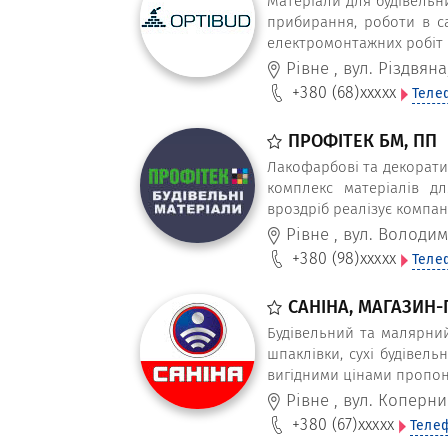
Матеріали для будівельни
прибирання, роботи в сад
електромонтажних робіт
Рівне
,
вул. Різдвяна,
+380 (68)
xxxxx
Теле
ПРОФІТЕК БМ, ПП
Лакофарбові та декорати
комплекс матеріалів дл
вроздріб реалізує компан
Рівне
,
вул. Володим
+380 (98)
xxxxx
Теле
САНІНА, МАГАЗИН-
Будівельний та малярний
шпаклівки, сухі будівель
вигідними цінами пропон
Рівне
,
вул. Коперни
+380 (67)
xxxxx
Теле