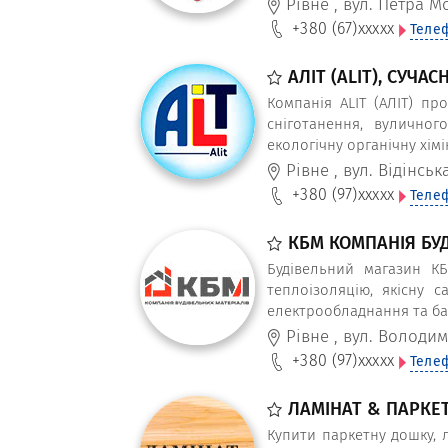
Рівне
,
вул. Петра Мо
+380 (67)
xxxxx
Теле
АЛІТ (ALIT), СУЧА
Компанія ALIT (АЛІТ) пр
сніготанення, вуличног
екологічну органічну хім
Рівне
,
вул. Відінськ
+380 (97)
xxxxx
Теле
КБМ КОМПАНІЯ БУД
Будівельний магазин КБ
теплоізоляцію, якісну с
електрообладнання та баг
Рівне
,
вул. Володим
+380 (97)
xxxxx
Теле
ЛАМІНАТ & ПАРКЕТ
Купити паркетну дошку, л