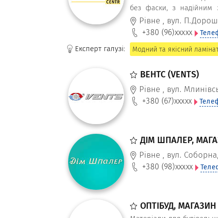
без фаски, з надійним 
кімнати та кухні, від про
Рівне
,
вул. П.Дорош
+380 (96)
xxxxx
Теле
Експерт галузі:
Модний та якісний ламінат Т
ВЕНТС (VENTS)
Рівне
,
вул. Млинівсь
+380 (67)
xxxxx
Теле
ДІМ ШПАЛЕР, МАГ
Рівне
,
вул. Соборна,
+380 (98)
xxxxx
Теле
ОПТІБУД, МАГАЗИН