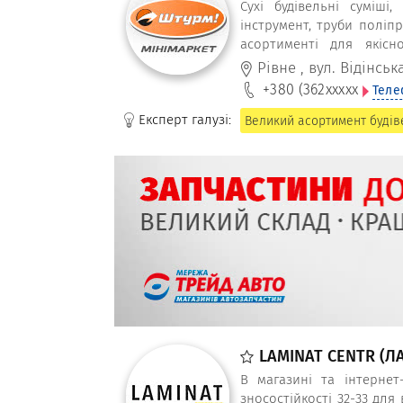
Сухі будівельні суміші
інструмент, труби поліпр
асортименті для якіс
мінімаркеті Штурм.
Рівне
,
вул. Відінська
+380 (362
xxxxx
Теле
Експерт галузі:
Великий асортимент будів
LAMINAT CENTR (Л
В магазині та інтернет
зносостійкості 32-33 для