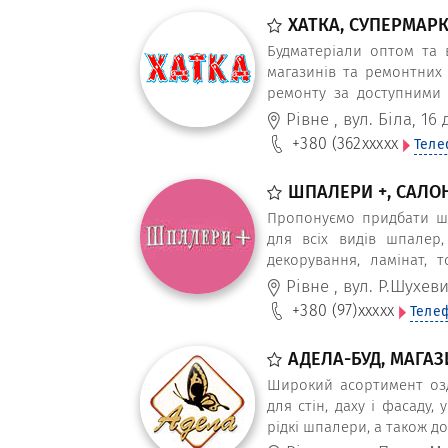
ХАТКА, СУПЕРМАРК
Будматеріали оптом та 
магазинів та ремонтних 
ремонту за доступними 
суміші, клеї, цегла, арму
Рівне
,
вул. Біла, 16 
керамічна плитка, ДСП, М
+380 (362
xxxxx
Теле
та інше знайдете у суперм
ШПАЛЕРИ +, САЛО
Пропонуємо придбати шп
для всіх видів шпалер,
декорування, ламінат, т
політика.
Рівне
,
вул. Р.Шухеви
+380 (97)
xxxxx
Теле
АДЕЛА-БУД, МАГАЗ
Широкий асортимент озд
для стін, даху і фасаду,
рідкі шпалери, а також 