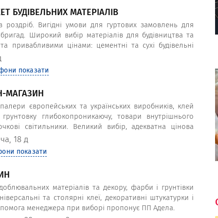
ЕТ БУДІВЕЛЬНИХ МАТЕРІАЛІВ
в роздріб. Вигідні умови для гуртових замовлень для
бригад. Широкий вибір матеріалів для будівництва та
та привабливими цінами: цементні та сухі будівельні
юча сітка, лаки, фарби, мінвата, керамічна плитка, двері,
д
ДФ, покрівельні та утеплювальні матеріали, сантехніка
фони показати
аркеті "Хатка".
Н-МАГАЗИН
алери європейських та українських виробників, клей
 грунтовку глибокопроникаючу, товари внутрішнього
очкові світильники. Великий вибір, адекватна цінова
ча, 18 д
фони показати
ИН
облювальних матеріалів та декору, фарби і грунтівки
 універсальні та столярні клеї, декоративні штукатурки і
допомога менеджера при виборі пропонує ПП Адела.