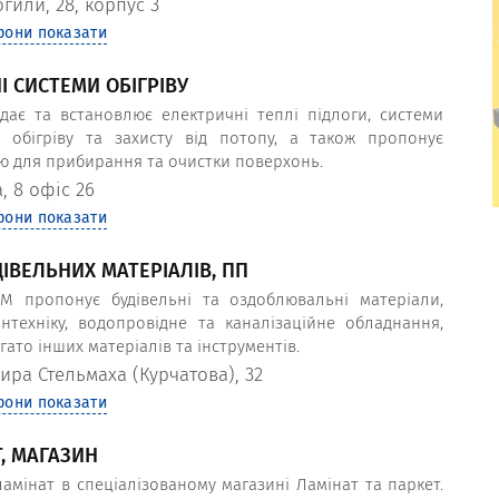
гили, 28, корпус 3
фони показати
СНІ СИСТЕМИ ОБІГРІВУ
одає та встановлює електричні теплі підлоги, системи
о обігріву та захисту від потопу, а також пропонує
ію для прибирання та очистки поверхонь.
а, 8 офіс 26
фони показати
КОМФОРТМЕД, ЦЕНТР СУЧАСНОЇ
РЕАБІЛІТАЦІЇ
ІВЕЛЬНИХ МАТЕРІАЛІВ, ПП
М пропонує будівельні та оздоблювальні матеріали,
антехніку, водопровідне та каналізаційне обладнання,
ато інших матеріалів та інструментів.
ира Стельмаха (Курчатова), 32
фони показати
, МАГАЗИН
амінат в спеціалізованому магазині Ламінат та паркет.