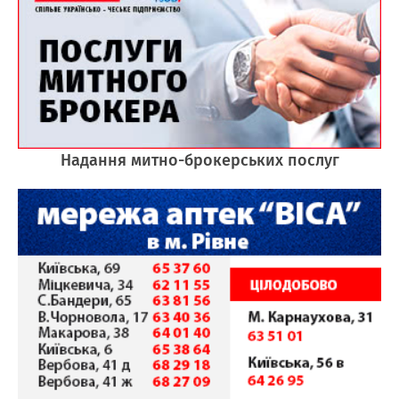
Надання митно-брокерських послуг