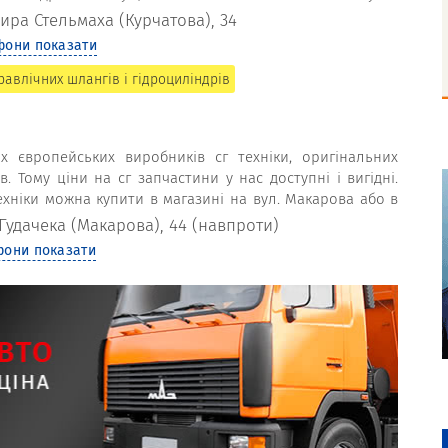
 IMM Hydraulics SPA.
ира Стельмаха (Курчатова), 34
фони показати
равлічних шлангів і гідроциліндрів
 європейських виробників сг техніки, оригінальних
в. Тому ціни на сг запчастини у нас доступні і вигідні.
ехніки можна купити в магазині на вул. Макарова або в
авкою.
 Гудачека (Макарова), 44 (навпроти)
фони показати