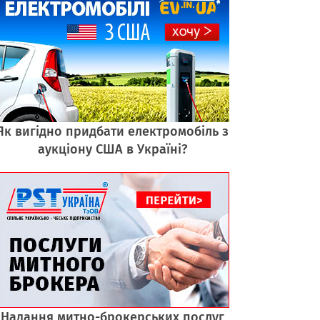
Як вигідно придбати електромобіль з
аукціону США в Україні?
Надання митно-брокерських послуг