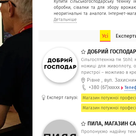
Купити сільськогосподарську техніку 
обробки, сівалки та для збору врожаю.
неоригінальні та аналоги. Інтернет-маг
зусиль придбати необхідні товари.
Детальніше
Усі
Експерти
ДОБРИЙ ГОСПОДАР
Сільгосптехніка тм Stihl
ножиці для живоплоту, об
пристрої – можливо в кре
Рівне
,
вул. Захисни
+380 (67)
xxxxx
Теле
Експерт галузі:
Магазин потужної професій
Магазин потужної професі
ПИЛА, МАГАЗИН СА
Пропонуємо надійну техн