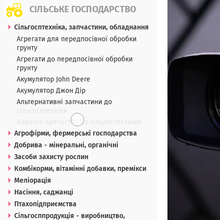
СІЛЬСЬКЕ ГОСПОДАРСТВО
Сільгосптехніка, запчастини, обладнання
Агрегати для передпосівної обробки
грунту
Агрегати до передпосівної обробки
грунту
Акумулятор John Deere
Акумулятор Джон Дір
Альтернативні запчастини до
сільгосптехніки
. . .
Аналоги запчастин до сільгосптехніки
Агрофірми, фермерські господарства
Добрива - мінеральні, органічні
Засоби захисту рослин
Комбікорми, вітамінні добавки, премікси
Меліорація
Насіння, саджанці
Птахопідприємства
Сільгосппродукція - виробництво,