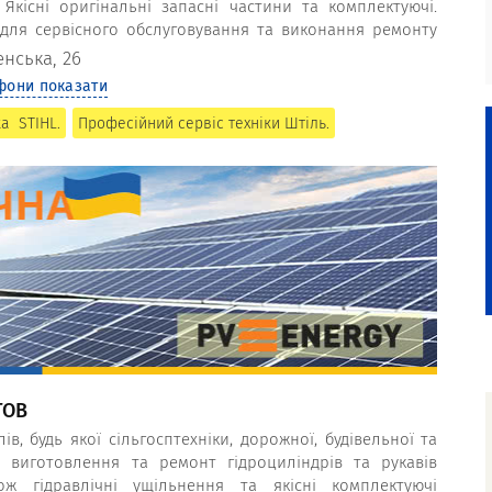
Якісні оригінальні запасні частини та комплектуючі.
 для сервісного обслуговування та виконання ремонту
енська, 26
фони показати
а STIHL.
Професійний сервіс техніки Штіль.
ТОВ
в, будь якої сільгосптехніки, дорожної, будівельної та
 виготовлення та ремонт гідроциліндрів та рукавів
ож гідравлічні ущільнення та якісні комплектуючі