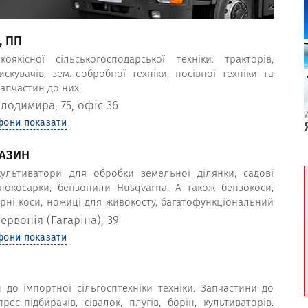
, ПП
якісної сільськогосподарської техніки: тракторів,
искувачів, землеобробної техніки, посівної техніки та
запчастин до них
олодимира, 75, офіс 36
фони показати
ГАЗИН
ультиватори для обробки земельної ділянки, садові
онокосарки, бензопили Husqvarna. А також бензокоси,
рні коси, ножиці для живокосту, багатофункціональний
kita, DeWALT.
ервонія (Гагаріна), 39
фони показати
 до імпортної сільгосптехніки техніки. Запчастини до
рес-підбирачів, сівалок, плугів, борін, культиваторів.