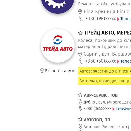
Ремонт та обслуговуванн
тракторів, комбайнів і сп
Біла Криниця Рівне
+380 (98)
xxxxx
Теле
ТРЕЙД АВТО, МЕР
Колеса, покришки до сіл
матеріалів. Гідравлічні 
Сарни
,
вул. Варшавс
+380 (50)
xxxxx
Теле
Експерт галузі:
Автозапчастин до вітчизн
Автогума, шини для спецт
АВР-СЕРВІС, ТОВ
Дубно
,
вул. Мирогощанс
xxxxx
+380 (365
Телефон
АВТОТОП, ПП
Антопіль Рівненського р