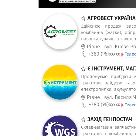
АГРОВЕСТ УКРАЇНА
Здійснює продаж високо
комбайнів (жатки), обпр
навантажувачів, а також 
Рівне
,
вул. Князя В
+380 (96)
xxxxx
Теле
Є ІНСТРУМЕНТ, МА
Пропонуємо прибдати к
трактори, райдери, газ
електропилки, акумулято
інструмент для саду ТМ Ma
Рівне
,
вул. Василя Ч
+380 (96)
xxxxx
Теле
ЗАХІД ГЕНПОСТАЧ
Склад-магазин запчастин
тракторів і комбайнів, п