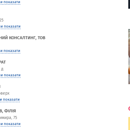
и показати
25
и показати
НИЙ КОНСАЛТИНГ, ТОВ
и показати
РАТ
 д
и показати
П
поверх
и показати
, ФІЛІЯ
имира, 75
и показати