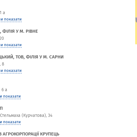
1 а
и показати
 ФІЛІЯ У М. РІВНЕ
20
и показати
КОМФОРТМЕД, ЦЕНТР СУЧАСНОЇ
КИЙ, ТОВ, ФІЛІЯ У М. САРНИ
РЕАБІЛІТАЦІЇ
, 8
и показати
 6 а
и показати
ПП
Стельмаха (Курчатова), 34
и показати
В АГРОКОРПОРАЦІЇ КРУПЕЦЬ