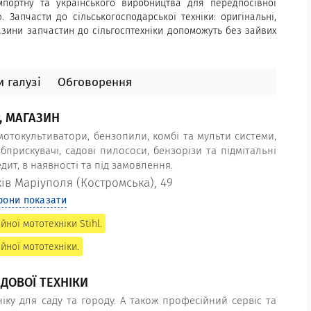
імпортну та українського виробництва для передпосівної
 Запчасти до сільськогосподарської техніки: оригінальні,
азини запчастин до сільгосптехніки допоможуть без зайвих
 галузі
Обговорення
, МАГАЗИН
: мотокультиватори, бензопили, комбі та мульти системи,
прискувачі, садові пилососи, бензорізи та підмітальні
дит, в наявності та під замовлення.
ків Маріуполя (Костромська), 49
фони показати
ної мототехніки Stihl.
йної мототехніки.
ДОВОЇ ТЕХНІКИ
іку для саду та городу. А також професійний сервіс та