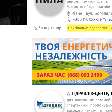
ремонт техніки Штіль. 
Маємо необхідні засоби
техніки Stihl.
Рівне
,
вул. Богоявл
+380 (98)
xxxxx
Теле
Експерт галузі:
Оригінальна садова технік
ГІДРАВЛІК-ЦЕНТР, 
Для вантажних автомобілі
спецтехніки пропонуємо
високого тиску, а так