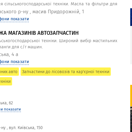
я сільськогосподарської техніки. Масла та фільтри для
ецтехніки.
нського р-ну
,
масив Придорожній, 1
фони показати
ЕЖА МАГАЗИНІВ АВТОЗАПЧАСТИН
ьськогосподарської техніки. Широкий вибір мастильних
шланги для с/г машин.
ька, 4 а
фони показати
яних авто
Запчастини до лісовозів та кар'єрної техніки
ехніки
ька, 62
и показати
-ну
,
вул. Київська, 150