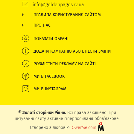
info@goldenpages.rv.ua
ПРАВИЛА КОРИСТУВАННЯ САЙТОМ
ПРО НАС
ПОКАЗАТИ ОБРАНІ
ДОДАТИ КОМПАНІЮ АБО ВНЕСТИ ЗМІНИ
РОЗМІСТИТИ РЕКЛАМУ НА САЙТІ
МИ В FACEBOOK
МИ В INSTAGRAM
© Золоті сторінки Рівне.
Всі права захищено. При
цитуванні сайту активне гіперпосиланя обов’язкове.
Створено з любов'ю:
QwerMe.com