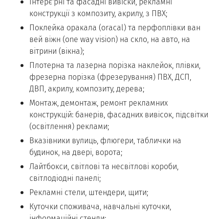
Інтерє'рні та фасадні вивіски, рекламні
конструкції з композиту, акрилу, з ПВХ;
Поклейка оракала (oracal) та перфоплівки ван
вей віжн (one way vision) на скло, на авто, на
вітрини (вікна);
Плотерна та лазерна порізка наклейок, плівки,
фрезерна порізка (фрезерування) ПВХ, ДСП,
ДВП, акрилу, композиту, дерева;
Монтаж, демонтаж, ремонт рекламних
конструкцій: банерів, фасадних вивісок, підсвітки
(освітлення) реклами;
Вказівники вулиць, флюгери, таблички на
будинок, на двері, ворота;
Лайтбокси, світлові та несвітлові короби,
світлодіодні панелі;
Рекламні стели, штендери, щити;
Куточки споживача, навчальні куточки,
інформаційні стенди;