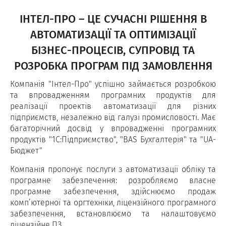
ІНТЕЛ-ПРО – ЦЕ СУЧАСНІ РІШЕННЯ В
АВТОМАТИЗАЦІЇ ТА ОПТИМІЗАЦІЇ
БІЗНЕС-ПРОЦЕСІВ, СУПРОВІД ТА
РОЗРОБКА ПРОГРАМ ПІД ЗАМОВЛЕННЯ
Компанія "Інтел-Про" успішно займається розробкою
та впровадженням програмних продуктів для
реалізації проектів автоматизації для різних
підприємств, незалежно від галузі промисловості. Має
багаторічний досвід у впровадженні програмних
продуктів "1С:Підприємство", "BAS Бухгалтерія" та "UA-
Бюджет"
Компанія пропонує послуги з автоматизації обліку та
програмне забезпечення: розробляємо власне
програмне забезпечення, здійснюємо продаж
комп’ютерної та оргтехніки, ліцензійного програмного
забезпечення, встановлюємо та налаштовуємо
ліцензійне ПЗ