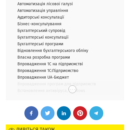
Автоматизація лісової галузі
Автоматизація управління
Аудиторські консультації
Бізнес-консультування
Бухгалтерський супровід
Бухгалтерські консультації
Бухгалтерські програми
Відновлення бухгалтерського обліку
Власна розробка програми
Впровадження 1С на підприємстві
Впровадження 1С:Підприємство
Впровадження UA-Бюджет
Впровадження програм для підприємств
. . .
Встановлення антивіруса, Windows
ДИВІТЬСЯ ТАКОЖ