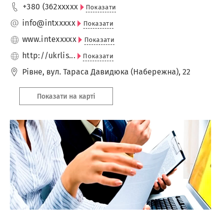
+380 (362
xxxxx
Показати
info@int
xxxxx
Показати
www.inte
xxxxx
Показати
http://ukrlis...
Показати
Рівне
,
вул. Тараса Давидюка (Набережна), 22
Показати на карті