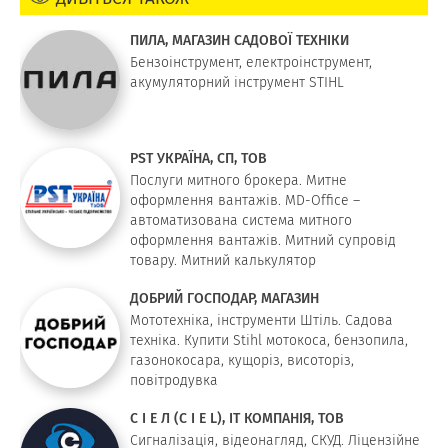
ПИЛА, МАГАЗИН САДОВОЇ ТЕХНІКИ
Бензоінструмент, електроінструмент,
акумуляторний інструмент STIHL
PST УКРАЇНА, СП, ТОВ
Послуги митного брокера. Митне
оформлення вантажів. MD-Office –
автоматизована система митного
оформлення вантажів. Митний супровід
товару. Митний калькулятор
ДОБРИЙ ГОСПОДАР, МАГАЗИН
Мототехніка, інструменти Штіль. Садова
техніка. Купити Stihl мотокоса, бензопила,
газонокосара, кущоріз, висоторіз,
повітродувка
С І Е Л (C I E L), IT КОМПАНІЯ, ТОВ
Сигналізація, відеонагляд, СКУД. Ліцензійне