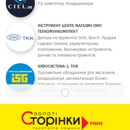
ПЗ, комп'ютер. Кондиціонери.
ІНСТРУМЕНТ-ЦЕНТР, МАГАЗИН ПМП
ТЕХКОМУНКОМПЛЕКТ
Дилери інструментів Stihl, Bosch. Продаж
садової техніки, акумуляторних,
електричних, бензинових інструментів,
ручних та пневмоінструментів
ІНФОСИСТЕМА-2, ТОВ
Торговельне обладнання для магазинів,
кондиціонери, автоматизація бізнес-
процесів, лічильники та детектори банкнот,
обігрівачі UDEN-S, аудиторні дошки
. . .
РІВНЕ