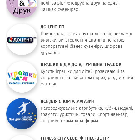
поліграфії. Фотодрук та друк на одязі,
чашках, сувенірах.
ДОЦЕНТ, ПП
Повнокольоровий друк поліграфії, рекламні
вивіски, виготовлення штампів печаток,
корпоративні бізнес сувеніри, цифрова
друкарня
ІГРАШКИ ВІД А ДО Я, ГУРТІВНЯ ІГРАШОК
Купити іграшки для дітей, розвиваючі та
спортивні іграшки оптом і вроздріб, дитячий
магазин
ВСЕ ДЛЯ СПОРТУ, МАГАЗИН
Нагороджувальна атрибутика, кубки, медалі,
грамоти.Туристичні товари. Спортінвентар,
спортивна командна форма
FITNESS CITY CLUB, ФІТНЕС-ЦЕНТР