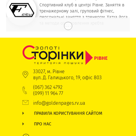
Спортивний клуб в центрі Рівне. Заняття в
тренажерному залі, груповий фітнес,
персональні заняття з тренером. Хатха йога
та методи оздоровлення хребта
. . .
РІВНЕ
33027, м. Рівне
вул. Д. Галицького, 19, офіс 803
(067) 362 4792
(099) 11 964 77
info@goldenpages.rv.ua
ПРАВИЛА КОРИСТУВАННЯ САЙТОМ
ПРО НАС