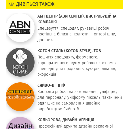
ДИВІТЬСЯ ТАКОЖ
АБН ЦЕНТР (ABN CENTER), ДИСТРИБУЦІЙНА
КОМПАНІЯ
Спецвзуття, спецодяг, рукавиці робочі,
постільна білизна, колготи — оптові ціни,
доставка
КОТОН СТИЛЬ (KOTON STYLE), ТОВ
Пошиття спецодягу, форменого,
корпоративного одягу, робочих костюмів,
спецодяг для продавців, кухарів, лікарів,
охоронців
СЯЙВО-В, ППФ
Костюми робочі на замовлення, уніформу
для персоналу, уніформу піксель, тактичний
одяг шиє на замовлення швейне
виробництво Сяйво-В
КОЛЬОРОВА, ДИЗАЙН-АГЕНЦІЯ
Професійний друк та дизайн рекламної