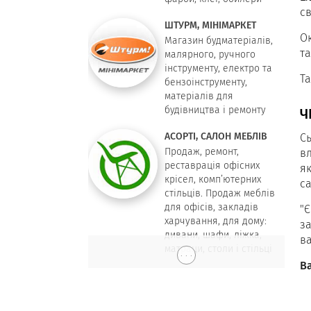
св
ШТУРМ, МІНІМАРКЕТ
О
Магазин будматеріалів,
та
малярного, ручного
інструменту, електро та
Та
бензоінструменту,
матеріалів для
будівництва і ремонту
Ч
АСОРТІ, САЛОН МЕБЛІВ
С
Продаж, ремонт,
в
реставрація офісних
як
крісел, комп’ютерних
с
стільців. Продаж меблів
для офісів, закладів
"Є
харчування, для дому:
з
дивани, шафи, ліжка,
ва
матраци, столи і стільці
. . .
В