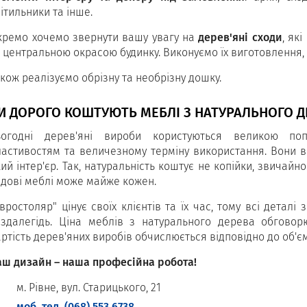
ітильники та інше.
кремо хочемо звернути вашу увагу на
дерев'яні сходи
, як
 центральною окрасою будинку. Виконуємо їх виготовлення, 
кож реалізуємо обрізну та необрізну дошку.
И ДОРОГО КОШТУЮТЬ МЕБЛІ З НАТУРАЛЬНОГО Д
ьогодні дерев'яні вироби користуються великою поп
ластивостям та величезному терміну використання. Вони в
ий інтер'єр. Так, натуральність коштує не копійки, звичайн
адові меблі може майже кожен.
вростоляр" цінує своїх клієнтів та їх час, тому всі детал
аздалегідь. Ціна меблів з натурального дерева обгово
ртість дерев'яних виробів обчислюється відповідно до об'єму
аш дизайн – наша професійна робота!
м. Рівне, вул. Старицького, 21
моб. тел. (068) 553 6738