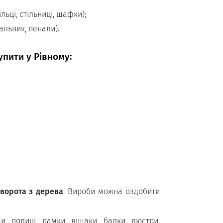
ільці, стільниці, шафки);
альник, пенали).
упити у Рівному:
 ворота з дерева
. Вироби можна оздобити
ди, полиці, рамки, вішаки, балки, люстри,