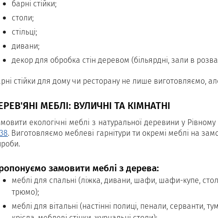
барні стійки;
столи;
стільці;
дивани;
декор для обробка стін деревом (більярдні, зали в розв
рні стійки для дому чи ресторану не лише виготовляємо, а
ЕРЕВ'ЯНІ МЕБЛІ: ВУЛИЧНІ ТА КІМНАТНІ
амовити екологічні меблі з натуральної деревини у Рівному
738
. Виготовляємо меблеві гарнітури ти окремі меблі на зам
ироби.
ропонуємо замовити меблі з дерева:
меблі для спальні (ліжка, дивани, шафи, шафи-купе, столи
трюмо);
меблі для вітальні (настінні полиці, пенали, серванти, ту
крісла, меблеві стінки, журнальні столи);