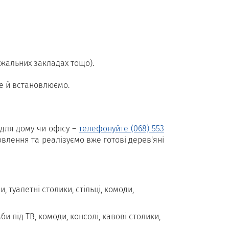
ажальних закладах тощо).
ле й встановлюємо.
 для дому чи офісу –
телефонуйте (068) 553
овлення та реалізуємо вже готові дерев'яні
, туалетні столики, стільці, комоди,
мби під ТВ, комоди, консолі, кавові столики,