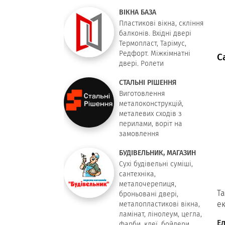
ВІКНА БАЗА
Пластикові вікна, скління
балконів. Вхідні двері
Термопласт, Тарімус,
Редфорт. Міжкімнатні
С
двері. Ролети
СТАЛЬНІ РІШЕННЯ
Виготовлення
металоконструкцій,
металевих сходів з
перилами, воріт на
замовлення
БУДІВЕЛЬНИК, МАГАЗИН
Сухі будівельні суміші,
сантехніка,
металочерепиця,
Т
броньовані двері,
е
металопластикові вікна,
ламінат, лінолеум, цегла,
Е
фарби, клеї, бойлери