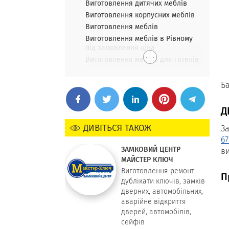
Виготовлення дитячих меблів
Виготовлення корпусних меблів
Виготовлення меблів
Виготовлення меблів в Рівному
під замовлення ціна
. . .
Виготовлення меблів для готелів
Ба
Д
ДИВІТЬСЯ ТАКОЖ
З
6
ЗАМКОВИЙ ЦЕНТР
в
МАЙСТЕР КЛЮЧ
Виготовлення ремонт
П
дублікати ключів, замків
дверних, автомобільних,
аварійне відкриття
дверей, автомобілів,
сейфів