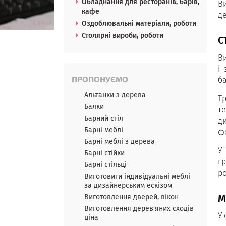
Обладнання для ресторанів, барів,
В
кафе
д
Оздоблювальні матеріали, роботи
Столярні вироби, роботи
С
Ви
і
ПРОПОНУЄМО
б
Альтанки з дерева
Тр
Балки
т
Барний стіл
д
Барні меблі
фо
Барні меблі з дерева
У 
Барні стійки
г
Барні стільці
ро
Виготовити індивідуальні меблі
за дизайнерським ескізом
М
Виготовлення дверей, вікон
Виготовлення дерев'яних сходів
У 
ціна