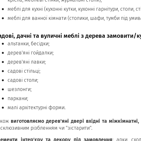
меблі для кухні (кухонні кутки, кухонні гарнітури, столи, ст
меблі для ванної кімнати (столики, шафи, тумби під умив
адові, дачні та вуличні меблі з дерева замовити/к
альтанки, бесідки;
дерев'яні гойдалки;
дерев'яні лавки;
садові стільці;
садові столи;
шезлонги;
паркани;
малі архітектурні форми.
акож
виготовляємо дерев'яні двері вхідні та міжкімнатні,
ксклюзивним різбленням чи "зістарити".
лементи інтер'єру та декору під замовлення
: арки, схо