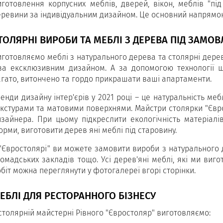
иготовлення корпусних меблів, дверей, вікон, меблів "пі
еревини за індивідуальним дизайном. Це основний напрямок 
ТОЛЯРНІ ВИРОБИ ТА МЕБЛІ З ДЕРЕВА ПІД ЗАМО
готовляємо меблі з натурального дерева та столярні дерев'я
 за ексклюзивним дизайном. А за допомогою технології ш
агато, витончено та гордо прикрашати ваші апартаменти.
енди дизайну інтер'єрів у 2021 році – це натуральність ме
екстурами та матовими поверхнями. Майстри столярки "Єврос
изайнера. При цьому підкреслити екологічність матеріалів
рми, виготовити дерев яні меблі під старовину.
"Євростолярі" ви можете замовити вироби з натурального де
ромадських закладів тощо. Усі дерев'яні меблі, які ми виг
біт можна переглянути у фотогалереї вгорі сторінки.
ЕБЛІ ДЛЯ РЕСТОРАННОГО БІЗНЕСУ
столярній майстерні Рівного "Євростоляр" виготовляємо: