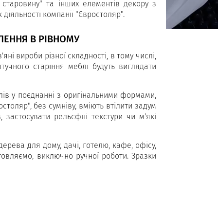
д старовину" та інших елементів декору з
діяльності компанії "Євростоляр".
ВЛЕННЯ В РІВНОМУ
ні вироби різної складності, в тому числі,
тучного старіння меблі будуть виглядати
блів у поєднанні з оригінальними формами,
толяр", без сумніву, вміють втілити задум
, застосувати рельєфні текстури чи м'які
рева для дому, дачі, готелю, кафе, офісу,
отовляємо, виключно ручної роботи. Зразки