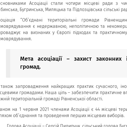
асновниками Асоціації стали чотири місцеві ради з чис
бинська, Бугринська, Миляцька та Підлозцівська сільські р
соціація “Об’єднані територіальні громади Рівненщ
амоврядування є недержавною, неполітичною та некомерці
проваджує на визнаних у Європі підходах та практичному 
амоврядування.
Мета асоціації – захист законних і
громад.
 також запровадження найкращих практик сучасного, іно
ісцевими громадами. Наша ціль – забезпечити практичне в
жній територіальній громаді Рівненської області.
таном на 1 червня 2021 членами Асоціації є 44 місцеві те
ляхом об’єднання та проведення перших місцевих виборів.
Голова Асоціації – Сергій Пилипчук, сільський голова Буг