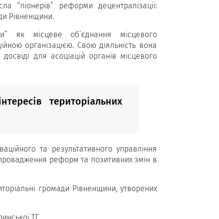
ла “піонерів” реформи децентралізації:
ади Рівненщини.
ини” як місцеве об’єднання місцевого
йною організацією. Свою діяльність вона
досвіді для асоціацій органів місцевого
нтересів територіальних
ваційного та результативного управління
провадження реформ та позитивних змін в
риторіальні громади Рівненщини, утворених
ринської ТГ.