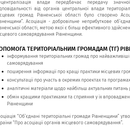
ецентралізація влади передбачає передачу значно
ідповідальності від органів центральної влади територіа
ісцевих громад Рівненської області було створено Асоц
івненщини”. Асоціація - добровільне неприбуткове об’єдн
вненської області, метою якої є більш ефективного здійсне
ісцевого самоврядування Рівненщини.
ОПОМОГА ТЕРИТОРІАЛЬНИМ ГРОМАДАМ (ТГ) РІВНЕ
інформування територіальних громад про найважливіші 
самоврядування
поширення інформації про кращі практики місцевих гро
консультації про участь в окремих проектах та програма
аналітичні матеріали щодо найбільш актуальних питань
обмін кращими практиками та сприяння у їх впроваджен
Рівненщини
оціація “Об’єднані територіальні громади Рівненщини” утво
раїни “Про асоціації органів місцевого самоврядування”.