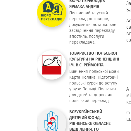
БЮРО ПЕРЕКЛАДІВ
З
ЯРМАКА АНДРІЯ
Ба
Письмовий та усний
переклад договорів,
А
документів; нотаріальне
с
засвідчення перекладу,
в
апостиль; послуги
с
перекладача.
ТОВАРИСТВО ПОЛЬСЬКОЇ
КУЛЬТУРИ НА РІВНЕНЩИНІ
ІМ. В.С. РЕЙМОНТА
Вивчення польської мови.
Карта Поляка. Підготовчі
польські курси до вступу
А
у вузи Польщі. Польська
для дітей та дорослих,
м
польський переклад
ко
ВСЕУКРАЇНСЬКИЙ
С
ДИТЯЧИЙ ФОНД,
ш
РІВНЕНСЬКЕ ОБЛАСНЕ
ВІДДІЛЕННЯ, ГО