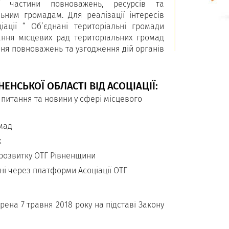
ї частини повноважень, ресурсів та
льним громадам. Для реалізації інтересів
іації “ Об’єднані територіальні громади
ання місцевих рад територіальних громад
ння повноважень та узгодження дій органів
НСЬКОЇ ОБЛАСТІ ВІД АСОЦІАЦІЇ:
питання та новини у сфері місцевого
мад
х
 розвитку ОТГ Рівненщини
ні через платформи Асоціації ОТГ
рена 7 травня 2018 року на підставі Закону