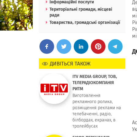
Інформаційні послуги
Д
в
Територіальні громади, місцеві
ради
м
Р
Товариства, громадські організації
Рі
м
Д
ДИВІТЬСЯ ТАКОЖ
ITV MEDIA GROUP, ТОВ,
ТЕЛЕРАДІОКОМПАНІЯ
РИТМ
Виготовлення
рекламного ролика,
розміщення реклами на
телебаченні, радіо,
білбордах, екранах, в
Ас
тролейбусах
Ук