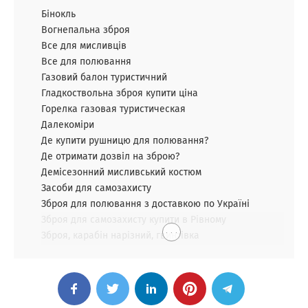
Бінокль
Вогнепальна зброя
Все для мисливців
Все для полювання
Газовий балон туристичний
Гладкоствольна зброя купити ціна
Горелка газовая туристическая
Далекоміри
Де купити рушницю для полювання?
Де отримати дозвіл на зброю?
Демісезонний мисливський костюм
Засоби для самозахисту
Зброя для полювання з доставкою по Україні
Зброя для самозахисту купити в Рівному
. . .
Зброя, карабін нарізний, гвинтівка