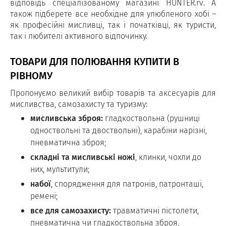
відповідь спеціалізованому магазині HUNTER.rv. А
також підберете все необхідне для улюбленого хобі –
як професійні мисливці, так і початківці, як туристи,
так і любителі активного відпочинку.
ТОВАРИ ДЛЯ ПОЛЮВАННЯ КУПИТИ В
РІВНОМУ
Пропонуємо великий вибір товарів та аксесуарів для
мисливства, самозахисту та туризму:
мисливська зброя:
гладкоствольна (рушниці
одноствольні та двоствольні), карабіни нарізні,
пневматична зброя;
складні та мисливські ножі
, клинки, чохли до
них, мультитули;
набої
, спорядження для патронів, патронташі,
ремені;
все для самозахисту:
травматичні пістолети,
пневматична чи гладкоствольна зброя,