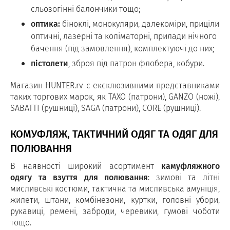
сльозогінні балончики тощо;
оптика:
біноклі, монокуляри, далекоміри, приціли
оптичні, лазерні та коліматорні, прилади нічного
бачення (під замовлення), комплектуючі до них;
пістолети
, зброя під патрон флобера, кобури.
Магазин HUNTER.rv є ексклюзивними представниками
таких торгових марок, як TAXO (патрони), GANZO (ножі),
SABATTI (рушниці), SAGA (патрони), CORE (рушниці).
КОМУФЛЯЖ, ТАКТИЧНИЙ ОДЯГ ТА ОДЯГ ДЛЯ
ПОЛЮВАННЯ
В наявності широкий асортимент
камуфляжного
одягу та взуття для полювання
: зимові та літні
мисливські костюми, тактична та мисливська амуніція,
жилети, штани, комбінезони, куртки, головні убори,
рукавиці, ремені, заброди, черевики, гумові чоботи
тощо.