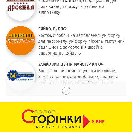
Мисливський магазин, спорядження для
полювання, туризму та активного
відпочинку
СЯЙВО-В, ППФ
Костюми робочі на замовлення, уніформу
для персоналу, уніформу піксель, тактичний
одяг шиє на замовлення швейне
виробництво Сяйво-В
ЗАМКОВИЙ ЦЕНТР МАЙСТЕР КЛЮЧ
Виготовлення ремонт дублікати ключів,
замків дверних, автомобільних, аварійне
відкриття дверей, автомобілів, сейфів
. . .
РІВНЕ