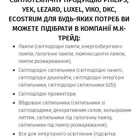
УEK, LEZARD, LUXEL, VIKO, DKC,
ECOSTRUM ДЛЯ БУДЬ-ЯКИХ ПОТРЕБ ВИ
МОЖЕТЕ ПІДІБРАТИ В КОМПАНІЇ М.К-
ТРЕЙД:
Лампи (світлодіодні лампи, енергозберігаючі
лампи, галогенні лампи, люмінесцентні лампи,
лампи розжарювання);
Світлодіодні світильники (світлодіодні панелі,
світлодіодні даунлайти, світлодіодні інтер'єрні
світильники, світлодіодні світильники b2b);
Світлодіодні прожектори;
Вбудовані світильники (світильники зі
світлодіодами, декоративним склом, кольоровим
литтям, світильники під галогенну лампу,
світильники під лампу розжарювання);
Все для інтер'єрного освітлення (підсвітка