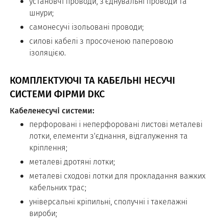
установчі проводи, з'єднувальні проводи та
шнури;
самонесучі ізольовані проводи;
силові кабелі з просоченою паперовою
ізоляцією.
КОМПЛЕКТУЮЧІ ТА КАБЕЛЬНІ НЕСУЧІ
СИСТЕМИ ФІРМИ DKC
Кабеленесучі системи:
перфоровані і неперфоровані листові металеві
лотки, елементи з'єднання, відгалуження та
кріплення;
металеві дротяні лотки;
металеві сходові лотки для прокладання важких
кабельних трас;
універсальні кріпильні, сполучні і такелажні
вироби;