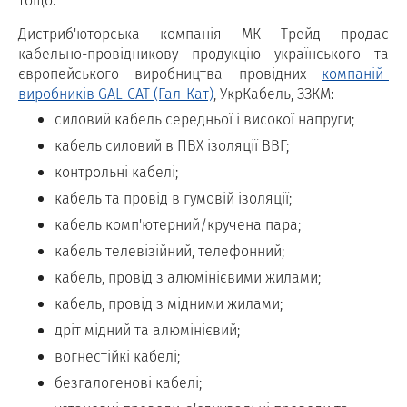
тощо.
Дистриб'юторська компанія МК Трейд продає
кабельно-провідникову продукцію українського та
європейського виробництва провідних
компаній-
виробників GAL-CAT (Гал-Кат)
, УкрКабель, ЗЗКМ:
силовий кабель середньої і високої напруги;
кабель силовий в ПВХ ізоляції ВВГ;
контрольні кабелі;
кабель та провід в гумовій ізоляції;
кабель комп'ютерний/кручена пара;
кабель телевізійний, телефонний;
кабель, провід з алюмінієвими жилами;
кабель, провід з мідними жилами;
дріт мідний та алюмінієвий;
вогнестійкі кабелі;
безгалогенові кабелі;