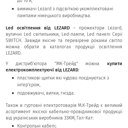
до 16 А;
вимикачі Lezard з підсвіткою укомплектовані
лампами німецького виробництва.
Led освітлення від LEZARD
– прожектори Lezard,
вуличні Led світильники, Led-лампи, Led панелі Серії
SWITCH. Завжди якісне та перевірене роками світло
можна обрати в каталогах продукції освітлення
LEZARD.
У дистриб'ютора "МК-Трейд" можна
купити
електрокомплектуючі від LEZARD
:
пластикові щитки які чудово поєднуються з
інтер'єром,
подовжувачі, вилки, гнізда.
Також в гуртовні електротоварів М.К-Трейд є великий
асортимент якісної кабельно-провідникової продукції
від українських виробників ЗЗКМ, Гал-Кат:
Контрольні кабелі;