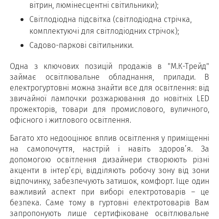
вітрин, люмінесцентні світильники);
Світлодіодна підсвітка (світлодіодна стрічка,
комплектуючі для світлодіодних стрічок);
Садово-паркові світильники.
Одна з ключових позицій продажів в "М.К-Трейд"
займає освітлювальне обладнання, прилади. В
електрогуртовні можна знайти все для освітлення: від
звичайної лампочки розжарювання до новітніх LED
прожекторів, товари для промислового, вуличного,
офісного і житлового освітлення.
Багато хто недооцінює вплив освітлення у приміщенні
на самопочуття, настрій і навіть здоров’я. За
допомогою освітлення дизайнери створюють різні
акценти в інтер’єрі, відділяють робочу зону від зони
відпочинку, забезпечують затишок, комфорт. Іще один
важливий аспект при виборі електротоварів – це
безпека. Саме тому в гуртовні електротоварів Вам
запропонують лише сертифіковане освітлювальне