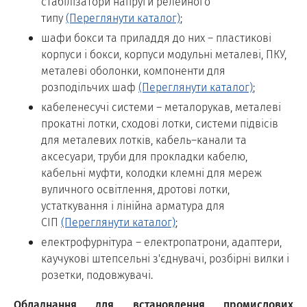
стабілізатори напруги релейного
типу
(Переглянути каталог)
;
шафи бокси та приладдя до них – пластикові
корпуси і бокси, корпуси модульні металеві, ПКУ,
металеві оболонки, компоненти для
розподільчих шаф
(Переглянути каталог)
;
кабеленесучі системи – металорукав, металеві
прокатні лотки, сходові лотки, системи підвісів
для металевих лотків, кабель–канали та
аксесуари, труби для прокладки кабелю,
кабельні муфти, колодки клемні для мереж
вуличного освітлення, дротові лотки,
устаткування і лінійна арматура для
СІП
(Переглянути каталог)
;
електрофурнітура – електропатрони, адаптери,
каучукові штепсельні з'єднувачі, розбірні вилки і
розетки, подовжувачі.
Обладнання для встановлення промислових