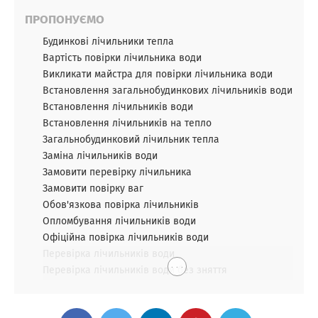
ПРОПОНУЄМО
Будинкові лічильники тепла
Вартість повірки лічильника води
Викликати майстра для повірки лічильника води
Встановлення загальнобудинкових лічильників води
Встановлення лічильників води
Встановлення лічильників на тепло
Загальнобудинковий лічильник тепла
Заміна лічильників води
Замовити перевірку лічильника
Замовити повірку ваг
Обов'язкова повірка лічильників
Опломбування лічильників води
Офіційна повірка лічильників води
Перевірка лічильників води
. . .
Перевірка лічильників води без зняття