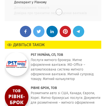
Декларант у Рівному
Декларування товарів
. . .
Довідка про транзитне переміщення вантажів
ДИВІТЬСЯ ТАКОЖ
PST УКРАЇНА, СП, ТОВ
Послуги митного брокера. Митне
оформлення вантажів. MD-Office –
автоматизована система митного
оформлення вантажів. Митний супровід
товару. Митний калькулятор
РІВНЕ-БРОК, ТОВ
Розмитнити авто зі США, Канади, Європи,
Кореї. Митно-брокерські послуги. Документи
для розмитнення – митного оформлення