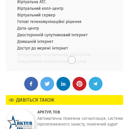
Віртуальна АТС
Віртуальний колл-центр
Віртуальний сервер
Готові телекомунікаційні рішення
Дата-центр
Двосторонній супутниковий Інтернет
Домашній інтернет
Доступ до мережі інтернет
Інтерактивне телебачення для готелю
. . .
Інтерактивне телебачення для дому
ДИВІТЬСЯ ТАКОЖ
АРКТУР, ТОВ
Автоматична пожежна сигналізація, системи
протипожежного захисту, пожежний аудит