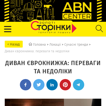
Головна
>
Локації
>
Сучасні тренди
>
Диван єврокнижка: переваги та недоліки
ДИВАН ЄВРОКНИЖКА: ПЕРЕВАГИ
ТА НЕДОЛІКИ