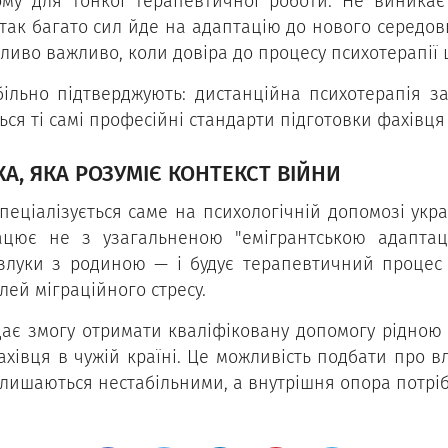
ьому для тонкої терапевтичної роботи. Не виника
 і так багато сил йде на адаптацію до нового середов
ливо важливо, коли довіра до процесу психотерапії 
більно підтверджують: дистанційна психотерапія з
я ті самі професійні стандарти підготовки фахівця т
КА, ЯКА РОЗУМІЄ КОНТЕКСТ ВІЙНИ
пеціалізується саме на психологічній допомозі укра
цює не з узагальненою "емігрантською адаптац
озлуки з родиною — і будує терапевтичний процес
лей міграційного стресу.
ає змогу отримати кваліфіковану допомогу рідною 
хівця в чужій країні. Це можливість подбати про вл
алишаються нестабільними, а внутрішня опора потрі