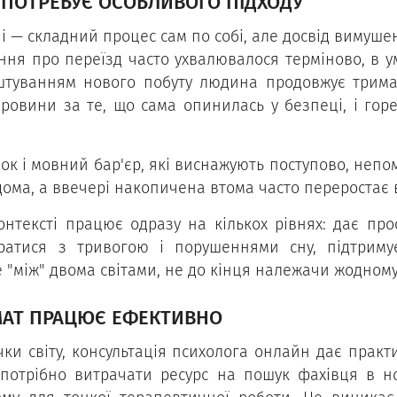
 ПОТРЕБУЄ ОСОБЛИВОГО ПІДХОДУ
і — складний процес сам по собі, але досвід вимушен
ня про переїзд часто ухвалювалося терміново, в ум
штуванням нового побуту людина продовжує тримати
провини за те, що сама опинилась у безпеці, і гор
ок і мовний бар'єр, які виснажують поступово, непом
вдома, а ввечері накопичена втома часто переростає 
нтексті працює одразу на кількох рівнях: дає про
ратися з тривогою і порушеннями сну, підтриму
 "між" двома світами, не до кінця належачи жодному
АТ ПРАЦЮЄ ЕФЕКТИВНО
очки світу, консультація психолога онлайн дає прак
потрібно витрачати ресурс на пошук фахівця в но