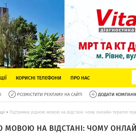
ЦІЇ
КОРИСНІ ТЕЛЕФОНИ
ПРО НАС
І
РОЗМІСТИТИ РЕКЛАМУ НА САЙТІ
ДОДАТИ КОМПАНІ
ції
>
Підтримка рідною мовою на відстані: чому онлайн-терапія пр
 МОВОЮ НА ВІДСТАНІ: ЧОМУ ОНЛА