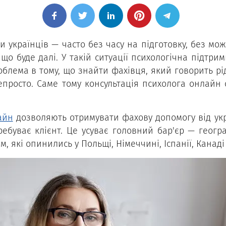
 українців — часто без часу на підготовку, без мо
 що буде далі. У такій ситуації психологічна підтр
роблема в тому, що знайти фахівця, який говорить р
 непросто. Саме тому консультація психолога онлай
айн
дозволяють отримувати фахову допомогу від укр
еребуває клієнт. Це усуває головний бар'єр — геог
 які опинились у Польщі, Німеччині, Іспанії, Канаді