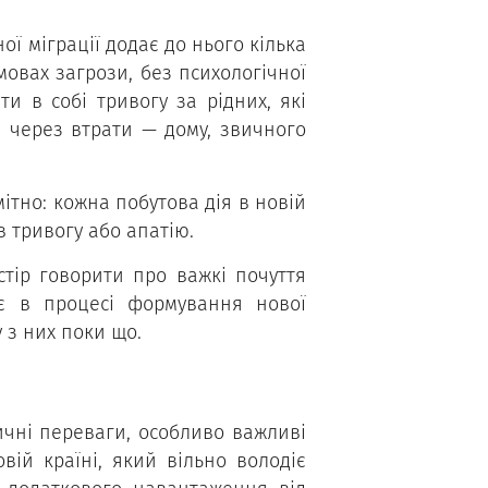
ої міграції додає до нього кілька
овах загрози, без психологічної
 в собі тривогу за рідних, які
е через втрати — дому, звичного
ітно: кожна побутова дія в новій
в тривогу або апатію.
стір говорити про важкі почуття
є в процесі формування нової
 з них поки що.
тичні переваги, особливо важливі
вій країні, який вільно володіє