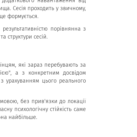
є додаткового навантаження від
ища. Сесія проходить у звичному,
ще формується.
а результативністю порівнянна з
а структури сесій.
їнцям, які зараз перебувають за
ією", а з конкретним досвідом
 з урахуванням цього реального
мовою, без прив'язки до локації
асну психологічну стійкість саме
бна найбільше.