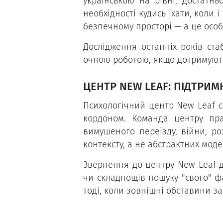
українською на рівні, достатн
необхідності кудись їхати, коли
безпечному просторі — а це особ
Дослідження останніх років ста
очною роботою, якщо дотримуютьс
ЦЕНТР NEW LEAF: ПІДТРИМ
Психологічний центр New Leaf с
кордоном. Команда центру пра
вимушеного переїзду, війни, р
контексту, а не абстрактних моде
Звернення до центру New Leaf д
чи складнощів пошуку "свого" фа
тоді, коли зовнішні обставини з