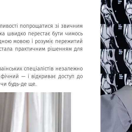
жливості попрощатися зі звичним
имка швидко перестає бути чимось
ідною мовою і розуміє пережитий
н стала практичним рішенням для
аїнських спеціалістів незалежно
рафічний — і відкриває доступ до
 чи будь-де ще.