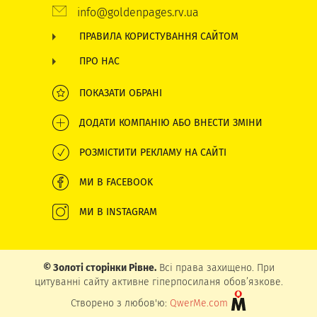
info@goldenpages.rv.ua
ПРАВИЛА КОРИСТУВАННЯ САЙТОМ
ПРО НАС
ПОКАЗАТИ ОБРАНІ
ДОДАТИ КОМПАНІЮ АБО ВНЕСТИ ЗМІНИ
РОЗМІСТИТИ РЕКЛАМУ НА САЙТІ
МИ В FACEBOOK
МИ В INSTAGRAM
© Золоті сторінки Рівне.
Всі права захищено. При
цитуванні сайту активне гіперпосиланя обов’язкове.
Створено з любов'ю:
QwerMe.com