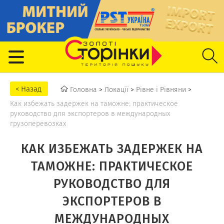
Головна
>
Локації
>
Рівне і Рівняни
>
Как избежать задержек на таможне: практическое
руководство для экспортеров в международных
грузоперевозках
КАК ИЗБЕЖАТЬ ЗАДЕРЖЕК НА
ТАМОЖНЕ: ПРАКТИЧЕСКОЕ
РУКОВОДСТВО ДЛЯ
ЭКСПОРТЕРОВ В
МЕЖДУНАРОДНЫХ